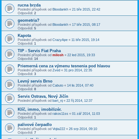
rucna brzda
Poslední příspěvek od
Bloodankh
«
21 bře 2015, 22:42
Odpovědi:
2
geometria?
Poslední příspěvek od
Bloodankh
«
17 bře 2015, 08:17
Odpovědi:
5
Kapota
Poslední příspěvek od
CrazyApe
«
11 bře 2015, 19:14
Odpovědi:
1
TIP - Servis Fiat Praha
Poslední příspěvek od
milosh
«
22 led 2015, 19:33
Odpovědi:
14
Priemerná cena za výmenu tesnenia pod hlavou
Poslední příspěvek od
Zved
«
31 pro 2014, 22:35
Odpovědi:
3
Levný servis Brno
Poslední příspěvek od
Cabuto
«
14 lis 2014, 07:40
Odpovědi:
8
Servis Ostrava, Nový Jičín
Poslední příspěvek od
bart_nj
«
22 říj 2014, 12:37
Klíč, immo, imobilizér.
Poslední příspěvek od
rakos11ss
«
01 zář 2014, 11:03
Odpovědi:
1
palivové čerpadlo
Poslední příspěvek od
Vojta222
«
26 srp 2014, 09:10
Odpovědi:
7