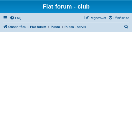
Fiat forum - club
FAQ
Registrovat
Přihlásit se
H
Obsah fóra
Fiat forum
Punto
Punto - servis
l
e
d
a
t