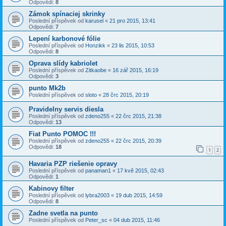
Odpovědi:
8
Zámok spínaciej skrinky
Poslední příspěvek od
karusel
«
21 pro 2015, 13:41
Odpovědi:
7
Lepení karbonové fólie
Poslední příspěvek od
Honzikk
«
23 lis 2015, 10:53
Odpovědi:
8
Oprava slídy kabriolet
Poslední příspěvek od
Zitkaobe
«
16 zář 2015, 16:19
Odpovědi:
3
punto Mk2b
Poslední příspěvek od
sloto
«
28 črc 2015, 20:19
Pravidelny servis diesla
Poslední příspěvek od
zdeno255
«
22 črc 2015, 21:38
Odpovědi:
13
Fiat Punto POMOC !!!
Poslední příspěvek od
zdeno255
«
22 črc 2015, 20:39
Odpovědi:
18
1
2
Havaria PZP riešenie opravy
Poslední příspěvek od
panaman1
«
17 kvě 2015, 02:43
Odpovědi:
1
Kabinovy filter
Poslední příspěvek od
lybra2003
«
19 dub 2015, 14:59
Odpovědi:
8
Zadne svetla na punto
Poslední příspěvek od
Peter_sc
«
04 dub 2015, 11:46