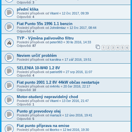
Odpovědi:
3
přední klika
Poslední příspěvek od
Vitaml
«
12 črc 2017, 09:39
Odpovědi:
4
Fiat Punto 55s 1996 1.1 benzin
Poslední příspěvek od
JohniImtiaz
«
12 črc 2017, 08:44
Odpovědi:
4
TYP - Výměna palivového filtru
Poslední příspěvek od
peter963
«
30 lis 2016, 14:33
Odpovědi:
87
1
2
3
4
5
6
Neviem určiť problém
Poslední příspěvek od
karolina
«
17 zář 2016, 19:51
SELENIA 10-W40 1.2 8V
Poslední příspěvek od
patriot99
«
27 srp 2016, 11:07
Odpovědi:
4
Fiat punto 2001 1.2 8V 44kW občas nestartuje
Poslední příspěvek od
m4rt4s
«
20 čer 2016, 22:17
Odpovědi:
10
Motor-studený nepravidelný chod
Poslední příspěvek od
Vitaml
«
13 čer 2016, 21:47
Odpovědi:
1
Punto gt prevodovy olej
Poslední příspěvek od
martazit
«
12 úno 2016, 19:41
Odpovědi:
5
Fiat punto příprava na emise
Poslední příspěvek od
liborko
«
12 led 2016, 19:30