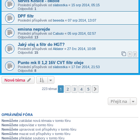
servis Košice - okolie
Poslední příspěvek od
slabostka
«
15 srp 2014, 05:15
Odpovědi:
1
DPF filtr
Poslední příspěvek od
beeeda
«
07 srp 2014, 13:07
emisna neprejde
Poslední příspěvek od
Cabuto
«
05 srp 2014, 02:57
Odpovědi:
13
Jaký olej a filtr do HGT?
Poslední příspěvek od
Aldator
«
27 črc 2014, 10:08
Odpovědi:
15
1
2
Punto mk II 1,2 16V CVT filtr oleje
Poslední příspěvek od
slabostka
«
17 čer 2014, 21:53
Odpovědi:
8
Nové téma
1
2
3
4
5
Další
223 témat
Přejít na
OPRÁVNĚNÍ FÓRA
Nemůžete
zakládat nová témata v tomto fóru
Nemůžete
odpovídat v tomto fóru
Nemůžete
upravovat své příspěvky v tomto fóru
Nemůžete
mazat své příspěvky v tomto fóru
Nemůžete
přikládat soubory v tomto fóru