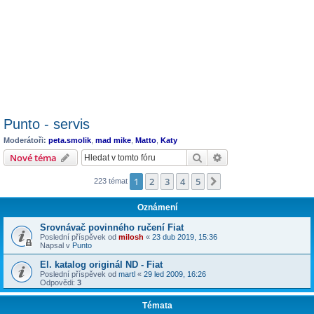
Punto - servis
Moderátoři:
peta.smolik
,
mad mike
,
Matto
,
Katy
Hledat
Pokročilé hledání
Nové téma
1
2
3
4
5
Další
223 témat
Oznámení
Srovnávač povinného ručení Fiat
Poslední příspěvek od
milosh
«
23 dub 2019, 15:36
Napsal v
Punto
El. katalog originál ND - Fiat
Poslední příspěvek od
martl
«
29 led 2009, 16:26
Odpovědi:
3
Témata