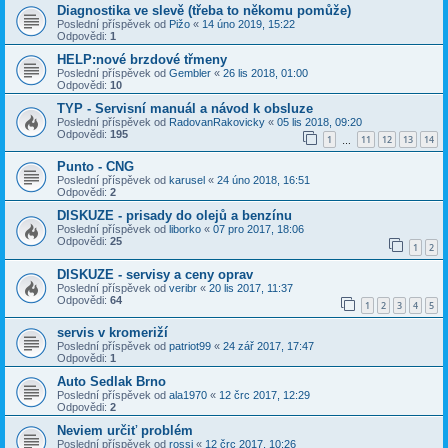
Diagnostika ve slevě (třeba to někomu pomůže)
Poslední příspěvek od
Pižo
«
14 úno 2019, 15:22
Odpovědi:
1
HELP:nové brzdové třmeny
Poslední příspěvek od
Gembler
«
26 lis 2018, 01:00
Odpovědi:
10
TYP - Servisní manuál a návod k obsluze
Poslední příspěvek od
RadovanRakovicky
«
05 lis 2018, 09:20
Odpovědi:
195
1
11
12
13
14
…
Punto - CNG
Poslední příspěvek od
karusel
«
24 úno 2018, 16:51
Odpovědi:
2
DISKUZE - prisady do olejů a benzínu
Poslední příspěvek od
liborko
«
07 pro 2017, 18:06
Odpovědi:
25
1
2
DISKUZE - servisy a ceny oprav
Poslední příspěvek od
veribr
«
20 lis 2017, 11:37
Odpovědi:
64
1
2
3
4
5
servis v kromeriží
Poslední příspěvek od
patriot99
«
24 zář 2017, 17:47
Odpovědi:
1
Auto Sedlak Brno
Poslední příspěvek od
ala1970
«
12 črc 2017, 12:29
Odpovědi:
2
Neviem určiť problém
Poslední příspěvek od
rossi
«
12 črc 2017, 10:26