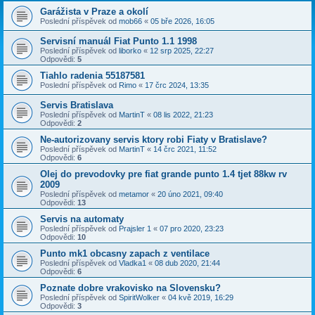
Garážista v Praze a okolí
Poslední příspěvek od
mob66
«
05 bře 2026, 16:05
Servisní manuál Fiat Punto 1.1 1998
Poslední příspěvek od
liborko
«
12 srp 2025, 22:27
Odpovědi:
5
Tiahlo radenia 55187581
Poslední příspěvek od
Rimo
«
17 črc 2024, 13:35
Servis Bratislava
Poslední příspěvek od
MartinT
«
08 lis 2022, 21:23
Odpovědi:
2
Ne-autorizovany servis ktory robi Fiaty v Bratislave?
Poslední příspěvek od
MartinT
«
14 črc 2021, 11:52
Odpovědi:
6
Olej do prevodovky pre fiat grande punto 1.4 tjet 88kw rv
2009
Poslední příspěvek od
metamor
«
20 úno 2021, 09:40
Odpovědi:
13
Servis na automaty
Poslední příspěvek od
Prajsler 1
«
07 pro 2020, 23:23
Odpovědi:
10
Punto mk1 obcasny zapach z ventilace
Poslední příspěvek od
Vladka1
«
08 dub 2020, 21:44
Odpovědi:
6
Poznate dobre vrakovisko na Slovensku?
Poslední příspěvek od
SpiritWolker
«
04 kvě 2019, 16:29
Odpovědi:
3