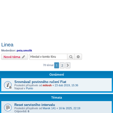
Linea
Moderátor:
peta.smolik
Hledat
Pokročilé hledání
Nové téma
1
2
Další
78 témat
Oznámení
Srovnávač povinného ručení Fiat
Poslední příspěvek od
milosh
«
23 dub 2019, 15:36
Napsal v
Punto
Témata
Reset servisního intervalu
Poslední příspěvek od
Marek 141
«
16 lis 2025, 22:19
Odpovědi:
6