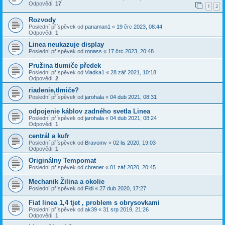
Odpovědi:
17
1
2
Rozvody
Poslední příspěvek od
panaman1
«
19 črc 2023, 08:44
Odpovědi:
1
Linea neukazuje display
Poslední příspěvek od
ronass
«
17 črc 2023, 20:48
Pružina tlumiče předek
Poslední příspěvek od
Vladka1
«
28 zář 2021, 10:18
Odpovědi:
2
riadenie,tlmiče?
Poslední příspěvek od
jarohala
«
04 dub 2021, 08:31
odpojenie káblov zadného svetla Linea
Poslední příspěvek od
jarohala
«
04 dub 2021, 08:24
Odpovědi:
1
centrál a kufr
Poslední příspěvek od
Bravomv
«
02 lis 2020, 19:03
Odpovědi:
1
Originálny Tempomat
Poslední příspěvek od
chrener
«
01 zář 2020, 20:45
Mechanik Žilina a okolie
Poslední příspěvek od
Fidi
«
27 dub 2020, 17:27
Fiat linea 1,4 tjet , problem s obrysovkami
Poslední příspěvek od
ak39
«
31 srp 2019, 21:26
Odpovědi:
1