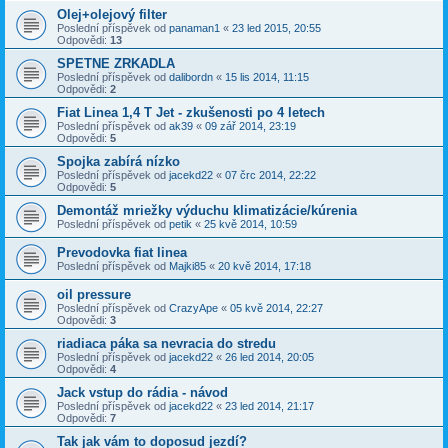
Olej+olejový filter
Poslední příspěvek od
panaman1
«
23 led 2015, 20:55
Odpovědi:
13
SPETNE ZRKADLA
Poslední příspěvek od
dalibordn
«
15 lis 2014, 11:15
Odpovědi:
2
Fiat Linea 1,4 T Jet - zkušenosti po 4 letech
Poslední příspěvek od
ak39
«
09 zář 2014, 23:19
Odpovědi:
5
Spojka zabírá nízko
Poslední příspěvek od
jacekd22
«
07 črc 2014, 22:22
Odpovědi:
5
Demontáž mriežky výduchu klimatizácie/kúrenia
Poslední příspěvek od
petik
«
25 kvě 2014, 10:59
Prevodovka fiat linea
Poslední příspěvek od
Majki85
«
20 kvě 2014, 17:18
oil pressure
Poslední příspěvek od
CrazyApe
«
05 kvě 2014, 22:27
Odpovědi:
3
riadiaca páka sa nevracia do stredu
Poslední příspěvek od
jacekd22
«
26 led 2014, 20:05
Odpovědi:
4
Jack vstup do rádia - návod
Poslední příspěvek od
jacekd22
«
23 led 2014, 21:17
Odpovědi:
7
Tak jak vám to doposud jezdí?