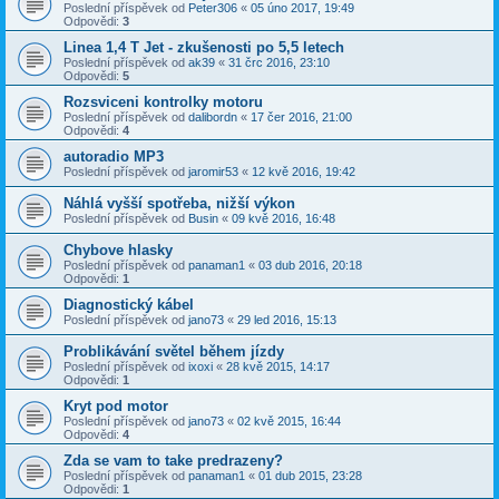
Poslední příspěvek od
Peter306
«
05 úno 2017, 19:49
Odpovědi:
3
Linea 1,4 T Jet - zkušenosti po 5,5 letech
Poslední příspěvek od
ak39
«
31 črc 2016, 23:10
Odpovědi:
5
Rozsviceni kontrolky motoru
Poslední příspěvek od
dalibordn
«
17 čer 2016, 21:00
Odpovědi:
4
autoradio MP3
Poslední příspěvek od
jaromir53
«
12 kvě 2016, 19:42
Náhlá vyšší spotřeba, nižší výkon
Poslední příspěvek od
Busin
«
09 kvě 2016, 16:48
Chybove hlasky
Poslední příspěvek od
panaman1
«
03 dub 2016, 20:18
Odpovědi:
1
Diagnostický kábel
Poslední příspěvek od
jano73
«
29 led 2016, 15:13
Problikávání světel během jízdy
Poslední příspěvek od
ixoxi
«
28 kvě 2015, 14:17
Odpovědi:
1
Kryt pod motor
Poslední příspěvek od
jano73
«
02 kvě 2015, 16:44
Odpovědi:
4
Zda se vam to take predrazeny?
Poslední příspěvek od
panaman1
«
01 dub 2015, 23:28
Odpovědi:
1