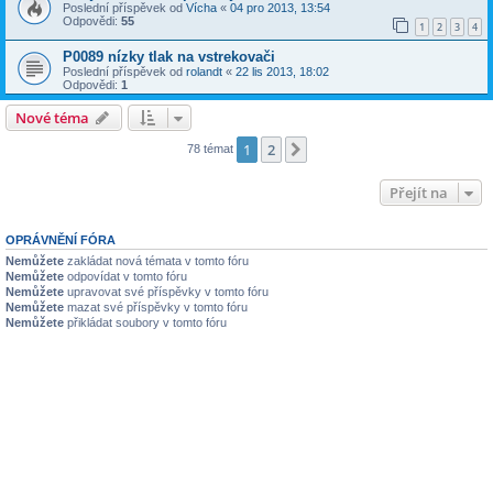
Poslední příspěvek od
Vícha
«
04 pro 2013, 13:54
Odpovědi:
55
1
2
3
4
P0089 nízky tlak na vstrekovači
Poslední příspěvek od
rolandt
«
22 lis 2013, 18:02
Odpovědi:
1
Nové téma
1
2
Další
78 témat
Přejít na
OPRÁVNĚNÍ FÓRA
Nemůžete
zakládat nová témata v tomto fóru
Nemůžete
odpovídat v tomto fóru
Nemůžete
upravovat své příspěvky v tomto fóru
Nemůžete
mazat své příspěvky v tomto fóru
Nemůžete
přikládat soubory v tomto fóru