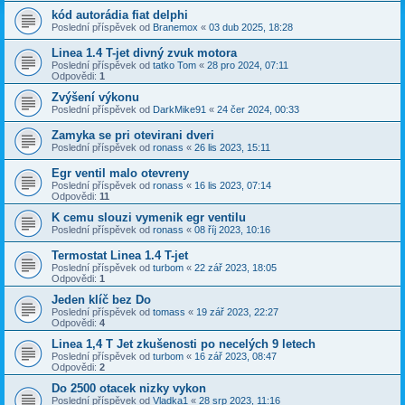
kód autorádia fiat delphi
Poslední příspěvek od
Branemox
«
03 dub 2025, 18:28
Linea 1.4 T-jet divný zvuk motora
Poslední příspěvek od
tatko Tom
«
28 pro 2024, 07:11
Odpovědi:
1
Zvýšení výkonu
Poslední příspěvek od
DarkMike91
«
24 čer 2024, 00:33
Zamyka se pri otevirani dveri
Poslední příspěvek od
ronass
«
26 lis 2023, 15:11
Egr ventil malo otevreny
Poslední příspěvek od
ronass
«
16 lis 2023, 07:14
Odpovědi:
11
K cemu slouzi vymenik egr ventilu
Poslední příspěvek od
ronass
«
08 říj 2023, 10:16
Termostat Linea 1.4 T-jet
Poslední příspěvek od
turbom
«
22 zář 2023, 18:05
Odpovědi:
1
Jeden klíč bez Do
Poslední příspěvek od
tomass
«
19 zář 2023, 22:27
Odpovědi:
4
Linea 1,4 T Jet zkušenosti po necelých 9 letech
Poslední příspěvek od
turbom
«
16 zář 2023, 08:47
Odpovědi:
2
Do 2500 otacek nizky vykon
Poslední příspěvek od
Vladka1
«
28 srp 2023, 11:16