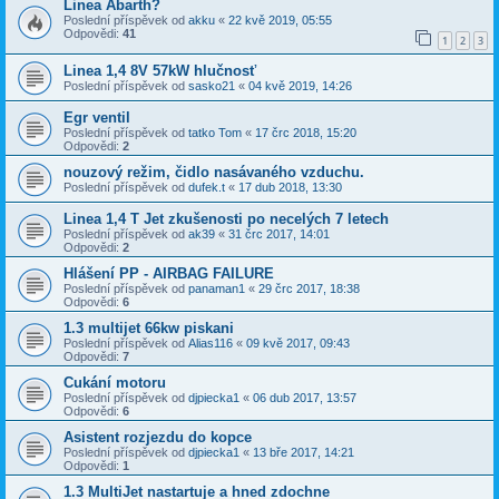
Linea Abarth?
Poslední příspěvek od
akku
«
22 kvě 2019, 05:55
Odpovědi:
41
1
2
3
Linea 1,4 8V 57kW hlučnosť
Poslední příspěvek od
sasko21
«
04 kvě 2019, 14:26
Egr ventil
Poslední příspěvek od
tatko Tom
«
17 črc 2018, 15:20
Odpovědi:
2
nouzový režim, čidlo nasávaného vzduchu.
Poslední příspěvek od
dufek.t
«
17 dub 2018, 13:30
Linea 1,4 T Jet zkušenosti po necelých 7 letech
Poslední příspěvek od
ak39
«
31 črc 2017, 14:01
Odpovědi:
2
Hlášení PP - AIRBAG FAILURE
Poslední příspěvek od
panaman1
«
29 črc 2017, 18:38
Odpovědi:
6
1.3 multijet 66kw piskani
Poslední příspěvek od
Alias116
«
09 kvě 2017, 09:43
Odpovědi:
7
Cukání motoru
Poslední příspěvek od
djpiecka1
«
06 dub 2017, 13:57
Odpovědi:
6
Asistent rozjezdu do kopce
Poslední příspěvek od
djpiecka1
«
13 bře 2017, 14:21
Odpovědi:
1
1.3 MultiJet nastartuje a hned zdochne