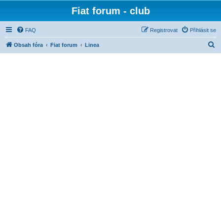
Fiat forum - club
FAQ
Registrovat
Přihlásit se
H
Obsah fóra
Fiat forum
Linea
l
e
d
a
t