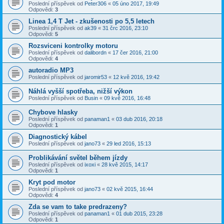
Poslední příspěvek od
Peter306
«
05 úno 2017, 19:49
Odpovědi:
3
Linea 1,4 T Jet - zkušenosti po 5,5 letech
Poslední příspěvek od
ak39
«
31 črc 2016, 23:10
Odpovědi:
5
Rozsviceni kontrolky motoru
Poslední příspěvek od
dalibordn
«
17 čer 2016, 21:00
Odpovědi:
4
autoradio MP3
Poslední příspěvek od
jaromir53
«
12 kvě 2016, 19:42
Náhlá vyšší spotřeba, nižší výkon
Poslední příspěvek od
Busin
«
09 kvě 2016, 16:48
Chybove hlasky
Poslední příspěvek od
panaman1
«
03 dub 2016, 20:18
Odpovědi:
1
Diagnostický kábel
Poslední příspěvek od
jano73
«
29 led 2016, 15:13
Problikávání světel během jízdy
Poslední příspěvek od
ixoxi
«
28 kvě 2015, 14:17
Odpovědi:
1
Kryt pod motor
Poslední příspěvek od
jano73
«
02 kvě 2015, 16:44
Odpovědi:
4
Zda se vam to take predrazeny?
Poslední příspěvek od
panaman1
«
01 dub 2015, 23:28
Odpovědi:
1