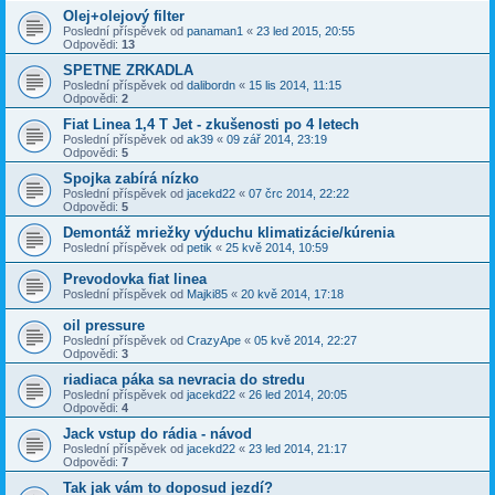
Olej+olejový filter
Poslední příspěvek od
panaman1
«
23 led 2015, 20:55
Odpovědi:
13
SPETNE ZRKADLA
Poslední příspěvek od
dalibordn
«
15 lis 2014, 11:15
Odpovědi:
2
Fiat Linea 1,4 T Jet - zkušenosti po 4 letech
Poslední příspěvek od
ak39
«
09 zář 2014, 23:19
Odpovědi:
5
Spojka zabírá nízko
Poslední příspěvek od
jacekd22
«
07 črc 2014, 22:22
Odpovědi:
5
Demontáž mriežky výduchu klimatizácie/kúrenia
Poslední příspěvek od
petik
«
25 kvě 2014, 10:59
Prevodovka fiat linea
Poslední příspěvek od
Majki85
«
20 kvě 2014, 17:18
oil pressure
Poslední příspěvek od
CrazyApe
«
05 kvě 2014, 22:27
Odpovědi:
3
riadiaca páka sa nevracia do stredu
Poslední příspěvek od
jacekd22
«
26 led 2014, 20:05
Odpovědi:
4
Jack vstup do rádia - návod
Poslední příspěvek od
jacekd22
«
23 led 2014, 21:17
Odpovědi:
7
Tak jak vám to doposud jezdí?