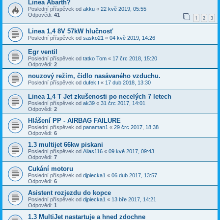
Linea Abarth?
Poslední příspěvek od
akku
«
22 kvě 2019, 05:55
Odpovědi:
41
1
2
3
Linea 1,4 8V 57kW hlučnosť
Poslední příspěvek od
sasko21
«
04 kvě 2019, 14:26
Egr ventil
Poslední příspěvek od
tatko Tom
«
17 črc 2018, 15:20
Odpovědi:
2
nouzový režim, čidlo nasávaného vzduchu.
Poslední příspěvek od
dufek.t
«
17 dub 2018, 13:30
Linea 1,4 T Jet zkušenosti po necelých 7 letech
Poslední příspěvek od
ak39
«
31 črc 2017, 14:01
Odpovědi:
2
Hlášení PP - AIRBAG FAILURE
Poslední příspěvek od
panaman1
«
29 črc 2017, 18:38
Odpovědi:
6
1.3 multijet 66kw piskani
Poslední příspěvek od
Alias116
«
09 kvě 2017, 09:43
Odpovědi:
7
Cukání motoru
Poslední příspěvek od
djpiecka1
«
06 dub 2017, 13:57
Odpovědi:
6
Asistent rozjezdu do kopce
Poslední příspěvek od
djpiecka1
«
13 bře 2017, 14:21
Odpovědi:
1
1.3 MultiJet nastartuje a hned zdochne