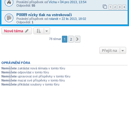
Poslední příspěvek od
Vícha
«
04 pro 2013, 13:54
Odpovědi:
55
1
2
3
4
P0089 nízky tlak na vstrekovači
Poslední příspěvek od
rolandt
«
22 lis 2013, 18:02
Odpovědi:
1
Nové téma
1
2
Další
78 témat
Přejít na
OPRÁVNĚNÍ FÓRA
Nemůžete
zakládat nová témata v tomto fóru
Nemůžete
odpovídat v tomto fóru
Nemůžete
upravovat své příspěvky v tomto fóru
Nemůžete
mazat své příspěvky v tomto fóru
Nemůžete
přikládat soubory v tomto fóru