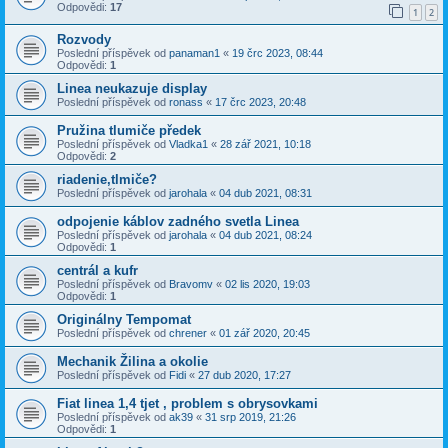
Odpovědi:
17
1
2
Rozvody
Poslední příspěvek od
panaman1
«
19 črc 2023, 08:44
Odpovědi:
1
Linea neukazuje display
Poslední příspěvek od
ronass
«
17 črc 2023, 20:48
Pružina tlumiče předek
Poslední příspěvek od
Vladka1
«
28 zář 2021, 10:18
Odpovědi:
2
riadenie,tlmiče?
Poslední příspěvek od
jarohala
«
04 dub 2021, 08:31
odpojenie káblov zadného svetla Linea
Poslední příspěvek od
jarohala
«
04 dub 2021, 08:24
Odpovědi:
1
centrál a kufr
Poslední příspěvek od
Bravomv
«
02 lis 2020, 19:03
Odpovědi:
1
Originálny Tempomat
Poslední příspěvek od
chrener
«
01 zář 2020, 20:45
Mechanik Žilina a okolie
Poslední příspěvek od
Fidi
«
27 dub 2020, 17:27
Fiat linea 1,4 tjet , problem s obrysovkami
Poslední příspěvek od
ak39
«
31 srp 2019, 21:26
Odpovědi:
1