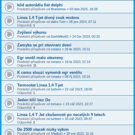
kód autorádia fiat delphi
Poslední příspěvek od
Branemox
«
03 dub 2025, 18:28
Linea 1.4 T-jet divný zvuk motora
Poslední příspěvek od
tatko Tom
«
28 pro 2024, 07:11
Odpovědi:
1
Zvýšení výkonu
Poslední příspěvek od
DarkMike91
«
24 čer 2024, 00:33
Zamyka se pri otevirani dveri
Poslední příspěvek od
ronass
«
26 lis 2023, 15:11
Egr ventil malo otevreny
Poslední příspěvek od
ronass
«
16 lis 2023, 07:14
Odpovědi:
11
K cemu slouzi vymenik egr ventilu
Poslední příspěvek od
ronass
«
08 říj 2023, 10:16
Termostat Linea 1.4 T-jet
Poslední příspěvek od
turbom
«
22 zář 2023, 18:05
Odpovědi:
1
Jeden klíč bez Do
Poslední příspěvek od
tomass
«
19 zář 2023, 22:27
Odpovědi:
4
Linea 1,4 T Jet zkušenosti po necelých 9 letech
Poslední příspěvek od
turbom
«
16 zář 2023, 08:47
Odpovědi:
2
Do 2500 otacek nizky vykon
Poslední příspěvek od
Vladka1
«
28 srp 2023, 11:16