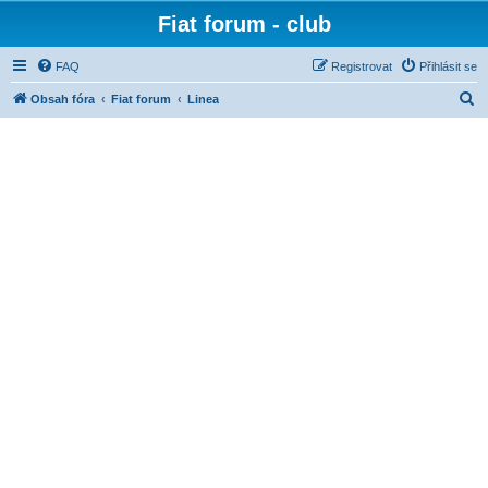
Fiat forum - club
FAQ
Registrovat
Přihlásit se
H
Obsah fóra
Fiat forum
Linea
l
e
d
a
t