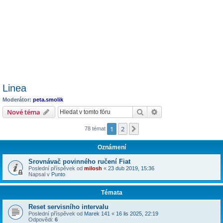
Linea
Moderátor:
peta.smolik
Hledat
Pokročilé hledání
Nové téma
1
2
Další
78 témat
Oznámení
Srovnávač povinného ručení Fiat
Poslední příspěvek od
milosh
«
23 dub 2019, 15:36
Napsal v
Punto
Témata
Reset servisního intervalu
Poslední příspěvek od
Marek 141
«
16 lis 2025, 22:19
Odpovědi:
6