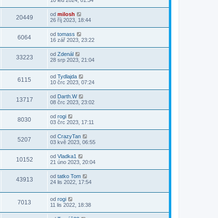
od
milosh
20449
26 říj 2023, 18:44
od
tomass
6064
16 zář 2023, 23:22
od
Zdenál
33223
28 srp 2023, 21:04
od
Tydlajda
6115
10 črc 2023, 07:24
od
Darth.W
13717
08 črc 2023, 23:02
od
rogi
8030
03 črc 2023, 17:11
od
CrazyTan
5207
03 kvě 2023, 06:55
od
Vladka1
10152
21 úno 2023, 20:04
od
tatko Tom
43913
24 lis 2022, 17:54
od
rogi
7013
11 lis 2022, 18:38