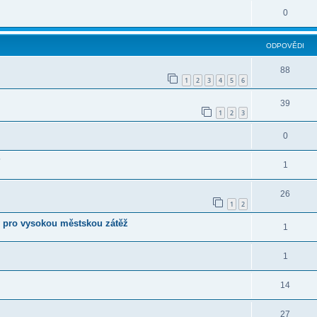
0
ODPOVĚDI
88
1
2
3
4
5
6
39
1
2
3
0
?
1
26
1
2
ky pro vysokou městskou zátěž
1
1
14
27