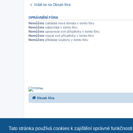
Vrátit se na Obsah fóra
OPRÁVNĚNÍ FÓRA
Nemůžete
zakládat nová témata v tomto fóru
Nemůžete
odpovídat v tomto fóru
Nemůžete
upravovat své příspěvky v tomto fóru
Nemůžete
mazat své příspěvky v tomto fóru
Nemůžete
přikládat soubory v tomto fóru
Obsah fóra
Tato stránka používá cookies k zajištění správné funkčnosti
Naše další fóra:
|
a