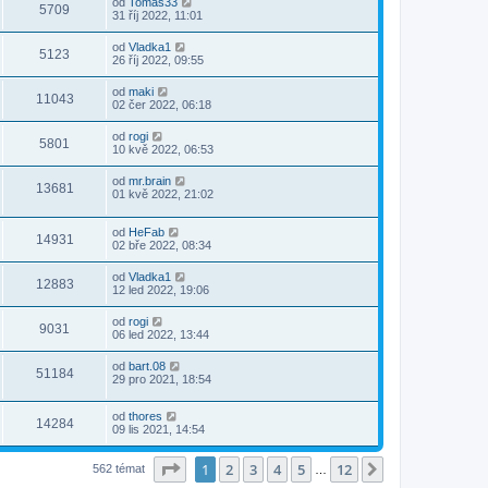
od
Tomáš33
5709
31 říj 2022, 11:01
od
Vladka1
5123
26 říj 2022, 09:55
od
maki
11043
02 čer 2022, 06:18
od
rogi
5801
10 kvě 2022, 06:53
od
mr.brain
13681
01 kvě 2022, 21:02
od
HeFab
14931
02 bře 2022, 08:34
od
Vladka1
12883
12 led 2022, 19:06
od
rogi
9031
06 led 2022, 13:44
od
bart.08
51184
29 pro 2021, 18:54
od
thores
14284
09 lis 2021, 14:54
Stránka
1
z
12
1
2
3
4
5
12
Další
562 témat
…