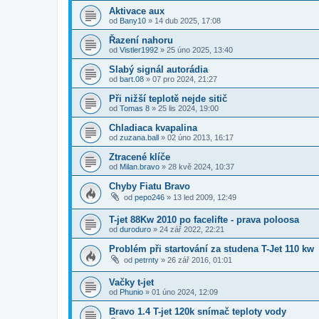
Aktivace aux
od
Bany10
»
14 dub 2025, 17:08
Řazení nahoru
od
Vistler1992
»
25 úno 2025, 13:40
Slabý signál autorádia
od
bart.08
»
07 pro 2024, 21:27
Při nižší teplotě nejde sitič
od
Tomas 8
»
25 lis 2024, 19:00
Chladiaca kvapalina
od
zuzana.ball
»
02 úno 2013, 16:17
Ztracené klíče
od
Milan.bravo
»
28 kvě 2024, 10:37
Chyby Fiatu Bravo
od
pepo246
»
13 led 2009, 12:49
T-jet 88Kw 2010 po facelifte - prava poloosa
od
duroduro
»
24 zář 2022, 22:21
Problém při startování za studena T-Jet 110 kw
od
petrnty
»
26 zář 2016, 01:01
Vačky t-jet
od
Phunio
»
01 úno 2024, 12:09
Bravo 1.4 T-jet 120k snímač teploty vody