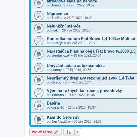
airbagová sada po nehodě
od
Tomáš33
»
29 říj 2022, 19:52
Nápravnice
od
Žabička
»
25 říj 2022, 19:21
Nefunkční stěrače
od
maki
»
26 kvě 2022, 20:13
Kontrolka motora Fiat Bravo 1,4 103kw Multiair
od
AndrejH
»
08 kvě 2022, 12:27
Narastajúca hladina oleja Fiat bravo tv.2008 1.9
od
sterdasjozef
»
15 bře 2022, 20:04
Umývání auta a autokosmetika
od
petrnty
»
27 říj 2016, 00:35
Nepríjemný draplavý rezonujúci zvuk 1.4 T-Jet
od
olszoo
»
08 kvě 2020, 12:43
Výmena ťažných lán ručnej prevodovky
od
TinoArts
»
01 led 2022, 19:35
Batéria
od
dusan10
»
27 bře 2013, 18:37
Kam do Servisu?
od
Jan Nožička
»
08 bře 2018, 14:02
Nové téma