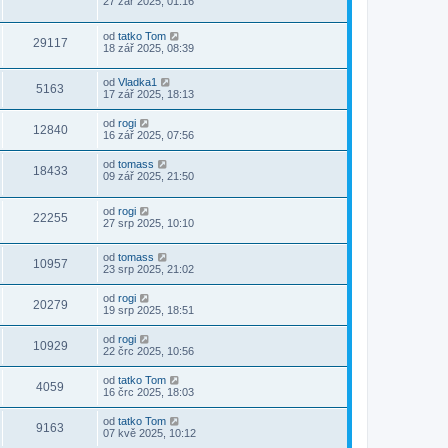
27 zář 2025, 01:16
od
tatko Tom
29117
18 zář 2025, 08:39
od
Vladka1
5163
17 zář 2025, 18:13
od
rogi
12840
16 zář 2025, 07:56
od
tomass
18433
09 zář 2025, 21:50
od
rogi
22255
27 srp 2025, 10:10
od
tomass
10957
23 srp 2025, 21:02
od
rogi
20279
19 srp 2025, 18:51
od
rogi
10929
22 črc 2025, 10:56
od
tatko Tom
4059
16 črc 2025, 18:03
od
tatko Tom
9163
07 kvě 2025, 10:12