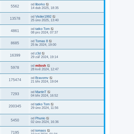
od
liborko
5562
14 dub 2025, 18:35
od
Vistler1992
13578
25 úno 2025, 13:40
od
tatko Tom
4861
08 pro 2024, 07:37
od
Tomas 8
8685
25 lis 2024, 19:00
od
z3d
16399
29 zář 2024, 19:14
od
milosh
5978
28 kvě 2024, 12:47
od
Bravomv
175474
21 bře 2024, 19:04
od
MartinT
7293
04 bře 2024, 16:52
od
tatko Tom
200345
29 úno 2024, 11:56
od
Phunio
5450
02 úno 2024, 16:36
od
tomass
7195
10 led 2024, 01:34