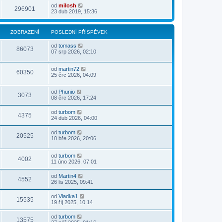
od
milosh
296901
23 dub 2019, 15:36
ZOBRAZENÍ
POSLEDNÍ PŘÍSPĚVEK
od
tomass
86073
07 srp 2026, 02:10
od
martin72
60350
25 črc 2026, 04:09
od
Phunio
3073
08 črc 2026, 17:24
od
turbom
4375
24 dub 2026, 04:00
od
turbom
20525
10 bře 2026, 20:06
od
turbom
4002
11 úno 2026, 07:01
od
Martin4
4552
26 lis 2025, 09:41
od
Vladka1
15535
19 říj 2025, 10:14
od
turbom
13575