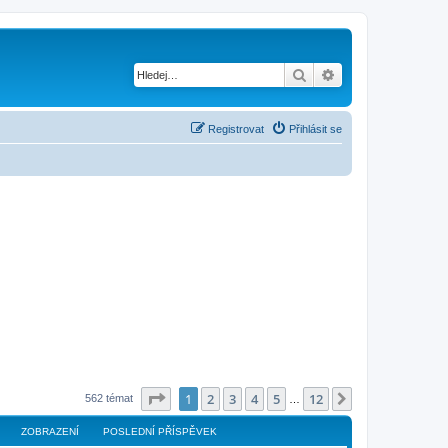
Hledat
Pokročilé hledání
Registrovat
Přihlásit se
Stránka
1
z
12
1
2
3
4
5
12
Další
562 témat
…
ZOBRAZENÍ
POSLEDNÍ PŘÍSPĚVEK