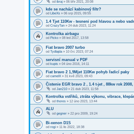
od
ibraj
»
06 bře 2021, 20:08
kde se nachází kabinový filtr?
od
LibeXs
»
06 srp 2015, 09:55
1.4 Tjet 110Kw - tesneni pod hlavou a nebo vad
od
CrazyTan
»
24 dub 2023, 11:24
Kontrolka airbagu
od
Picko
»
08 led 2017, 13:58
Fiat bravo 2007 turbo
od
Tydlajda
»
10 črc 2023, 07:24
servisní manual v PDF
od
kupis
»
04 úno 2016, 14:11
Fiat bravo 2 1,9Mjet 110Kw pohyb řadicí paky
od
camelX
»
31 kvě 2023, 09:43
Čistenie EGR bravo 2 , 1.4 t-jet , 88kw rok 2008
od
Jan210
»
21 dub 2023, 11:58
Kontrolka vstřiků, ztráta výkonu, vibrace, klepá
od
thores
»
12 úno 2023, 13:44
ALU
od
gegner
»
22 pro 2009, 19:24
Bi-xenon D1S
od
rogi
»
11 lis 2022, 18:38