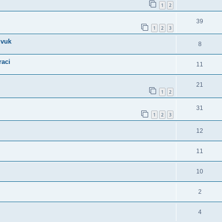
1
2
39
1
2
3
zvuk
8
raci
11
21
1
2
31
1
2
3
12
11
10
2
4