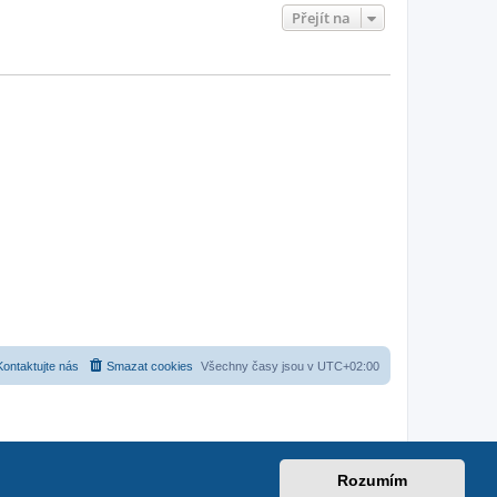
Přejít na
Kontaktujte nás
Smazat cookies
Všechny časy jsou v
UTC+02:00
Rozumím
.net
|
suzuki-forum.cz