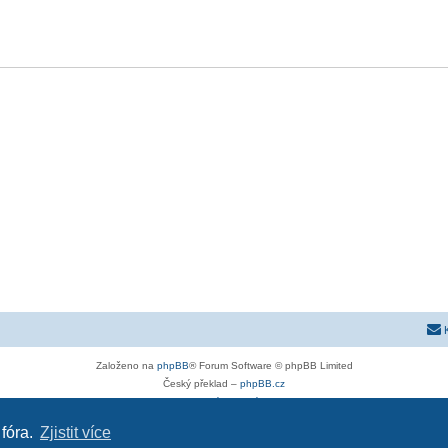
Založeno na
phpBB
® Forum Software © phpBB Limited
Český překlad –
phpBB.cz
Soukromí
|
Podmínky
 fóra.
Zjistit více
stra-g.cz
|
opel-astra-h.cz
|
astra-j.cz
|
opel-forum.cz
|
chevroletclub.cz
|
hyundaiclub.net
|
kia-club