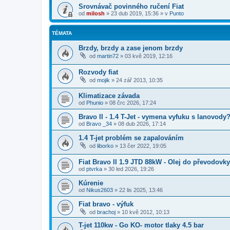
Srovnávač povinného ručení Fiat
od
milosh
»
23 dub 2019, 15:36
» v
Punto
TÉMATA
Brzdy, brzdy a zase jenom brzdy
od
martin72
»
03 kvě 2019, 12:16
Rozvody fiat
od
mojik
»
24 zář 2013, 10:35
Klimatizace závada
od
Phunio
»
08 črc 2026, 17:24
Bravo II - 1.4 T-Jet - vymena vyfuku s lanovody
od
Bravo _34
»
08 dub 2026, 17:14
1.4 T-jet problém se zapalováním
od
liborko
»
13 čer 2022, 19:05
Fiat Bravo II 1.9 JTD 88kW - Olej do převodov
od
ptvrka
»
30 led 2026, 19:26
Kúrenie
od
Nikus2603
»
22 lis 2025, 13:46
Fiat bravo - výfuk
od
brachoj
»
10 kvě 2012, 10:13
T-jet 110kw - Go KO- motor tlaky 4.5 bar