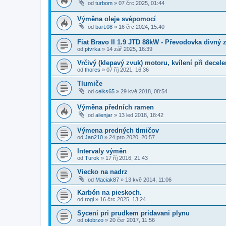
od
turbom
»
07 črc 2025, 01:44
Výměna oleje svépomocí
od
bart.08
»
16 črc 2024, 15:40
Fiat Bravo II 1.9 JTD 88kW - Převodovka divný 
od
ptvrka
»
14 zář 2025, 16:39
Vrčivý (klepavý zvuk) motoru, kvílení při decele
od
thores
»
07 říj 2021, 16:36
Tlumiče
od
ceiks65
»
29 kvě 2018, 08:54
Výměna předních ramen
od
alienjar
»
13 led 2018, 18:42
Výmena predných tlmičov
od
Jan210
»
24 pro 2020, 20:57
Intervaly výměn
od
Turok
»
17 říj 2016, 21:43
Viecko na nadrz
od
Maciak87
»
13 kvě 2014, 11:06
Karbón na pieskoch.
od
rogi
»
16 črc 2025, 13:24
Syceni pri prudkem pridavani plynu
od
otobrzo
»
20 čer 2017, 11:56