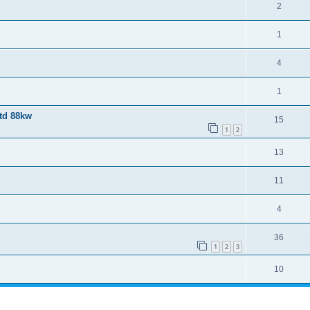
2
1
4
1
jtd 88kw
15
1
2
13
11
4
36
1
2
3
10