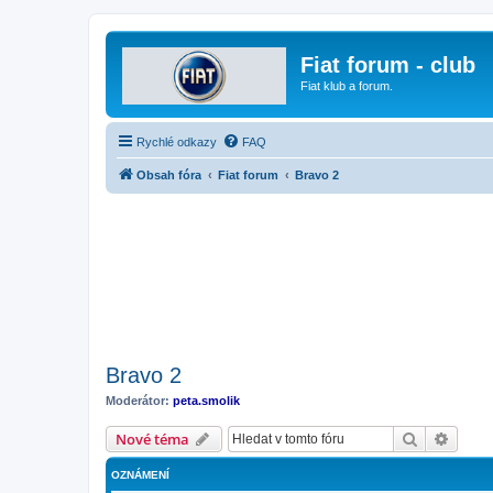
Fiat forum - club
Fiat klub a forum.
Rychlé odkazy
FAQ
Obsah fóra
Fiat forum
Bravo 2
Bravo 2
Moderátor:
peta.smolik
Hledat
Pokroč
Nové téma
OZNÁMENÍ