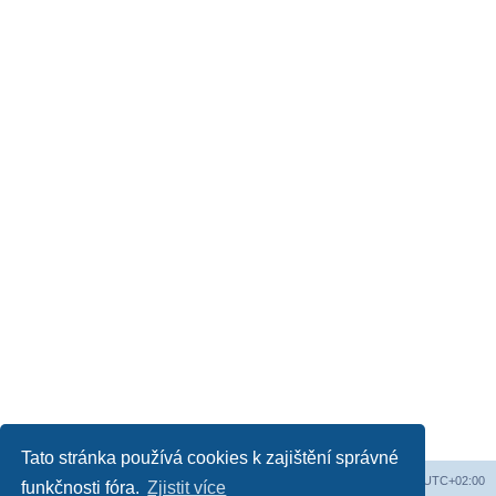
Tato stránka používá cookies k zajištění správné
Obsah fóra
Všechny časy jsou v
UTC+02:00
funkčnosti fóra.
Zjistit více