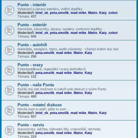
Punto - interiér
Vybavení a úpravy interiéru, vnitřní doplňky
Moderátoři:
intel_sk
,
peta.smolik
,
mad mike
,
Matto
,
Katy
,
zokot
Témata:
437
Punto - exteriér
Karosérie, nárazníky, úpravy, spoilery, venkovní doplňky
Moderátoři:
intel_sk
,
peta.smolik
,
mad mike
,
Matto
,
Katy
,
zokot
Témata:
506
Punto - autohifi
Autorádia, navigace, repro, audio-zástavby - všecko kolem duc duc
Moderátoři:
peta.smolik
,
mad mike
,
Matto
,
Katy
Témata:
256
Punto - srazy
Celorepublikové, regionální i srazy jednotlivců
Moderátoři:
peta.smolik
,
mad mike
,
Matto
,
Katy
Témata:
132
Punto - naše Punta
Každý má zde možnost si založt solo diskuzi o svém Puntu
Moderátoři:
peta.smolik
,
mad mike
,
Matto
,
Katy
Témata:
400
Punto - ostatní diskuse
Nevíte kam to patří, pište to sem ...
Moderátoři:
intel_sk
,
peta.smolik
,
mad mike
,
Matto
,
Katy
Témata:
507
Punto - servis
Autoservisy, údržba, náhradní díly, vrakoviště, obchody
Moderátoři:
peta.smolik
,
mad mike
,
Matto
,
Katy
Témata:
224