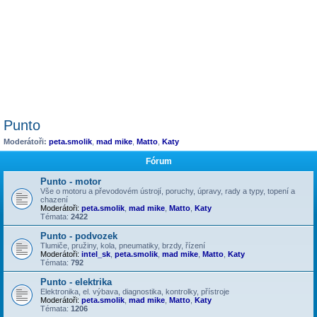
Punto
Moderátoři:
peta.smolik
,
mad mike
,
Matto
,
Katy
Fórum
Punto - motor
Vše o motoru a převodovém ústrojí, poruchy, úpravy, rady a typy, topení a
chazení
Moderátoři:
peta.smolik
,
mad mike
,
Matto
,
Katy
Témata:
2422
Punto - podvozek
Tlumiče, pružiny, kola, pneumatiky, brzdy, řízení
Moderátoři:
intel_sk
,
peta.smolik
,
mad mike
,
Matto
,
Katy
Témata:
792
Punto - elektrika
Elektronika, el. výbava, diagnostika, kontrolky, přístroje
Moderátoři:
peta.smolik
,
mad mike
,
Matto
,
Katy
Témata:
1206