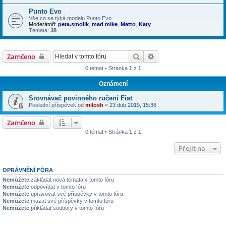
Punto Evo
Vše co se týká modelu Punto Evo
Moderátoři:
peta.smolik
,
mad mike
,
Matto
,
Katy
Témata:
38
Hledat
Pokročilé hledání
Zamčeno
0 témat • Stránka
1
z
1
Oznámení
Srovnávač povinného ručení Fiat
Poslední příspěvek od
milosh
«
23 dub 2019, 15:36
Zamčeno
0 témat • Stránka
1
z
1
Přejít na
OPRÁVNĚNÍ FÓRA
Nemůžete
zakládat nová témata v tomto fóru
Nemůžete
odpovídat v tomto fóru
Nemůžete
upravovat své příspěvky v tomto fóru
Nemůžete
mazat své příspěvky v tomto fóru
Nemůžete
přikládat soubory v tomto fóru