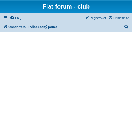
Fiat forum - club
FAQ
Registrovat
Přihlásit se
H
Obsah fóra
Všeobecný pokec
l
e
d
a
t