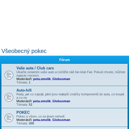
Všeobecný pokec
Fórum
Vaše auta / Club cars
Ukažte ostatním vaše auto a rozšiřte náš fan klub Fiat. Pokud chcete, můžete
napsat i recenzi.
Moderátoři:
peta.smolik
,
Globusman
Témata:
1
Auto-hifi
Rady, jak co zapojit, jaké jsou nejlepší značky komponentů do auta, co koupit
a co ne.
Moderátoři:
peta.smolik
,
Globusman
Témata:
52
POKEC
Pokec o všem, co se jinam nehodí.
Moderátoři:
peta.smolik
,
Globusman
Témata:
268