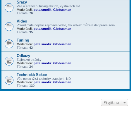
Srazy
Vše o srazech, tuning akcích, výstavách atd.
Moderátoři:
peta.smolik
,
Globusman
Témata:
76
Video
Pokud máte nějaké zajímavé video, tak odkaz můžete dát právě sem.
Moderátoři:
peta.smolik
,
Globusman
Témata:
35
Tuning
Moderátoři:
peta.smolik
,
Globusman
Témata:
42
Odkazy
Zajímavé stránky
Moderátoři:
peta.smolik
,
Globusman
Témata:
34
Technická Sekce
Vše co se týká techniky, zapojení, ND
Moderátoři:
peta.smolik
,
Globusman
Témata:
130
Přejít na