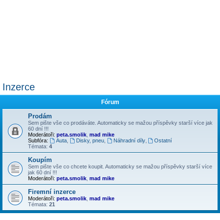
Inzerce
Fórum
Prodám
Sem pište vše co prodáváte. Automaticky se mažou příspěvky starší více jak
60 dní !!!
Moderátoři:
peta.smolik
,
mad mike
Subfóra:
Auta
,
Disky, pneu
,
Náhradní díly
,
Ostatní
Témata:
4
Koupím
Sem pište vše co chcete koupit. Automaticky se mažou příspěvky starší více
jak 60 dní !!!
Moderátoři:
peta.smolik
,
mad mike
Firemní inzerce
Moderátoři:
peta.smolik
,
mad mike
Témata:
21