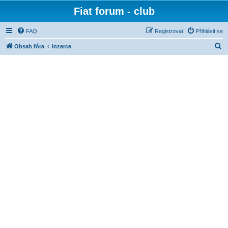
Fiat forum - club
FAQ
Registrovat
Přihlásit se
H
Obsah fóra
Inzerce
l
e
d
a
t