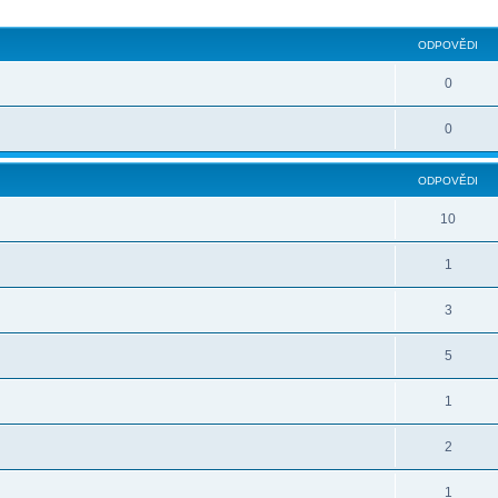
ilé hledání
ODPOVĚDI
0
0
ODPOVĚDI
10
1
3
5
1
2
1