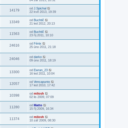
04 zář 2013, 18:52
od
J.Spichal
14179
22 kvě 2013, 19:39
od
Buchtič
13349
21 led 2012, 20:13
od
Buchtič
11563
23 říj 2011, 10:10
od
Fénix
24616
25 úno 2011, 21:18
od
darko
24046
09 úno 2011, 18:19
od
Ewran_23
13300
16 led 2011, 10:04
od
Vencapunto
12057
17 led 2010, 17:42
od
milosh
10398
02 lis 2009, 07:09
od
Matto
11280
15 říj 2009, 16:34
od
milosh
11374
10 zář 2009, 08:30