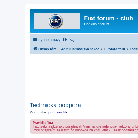
Fiat forum - club
Fiat klub a forum.
Rychlé odkazy
FAQ
Obsah fóra
Administrátorská sekce
O tomto foru
Tech
Technická podpora
Moderátor:
peta.smolik
Pravidla fóra
Táto sekcia slúži ako poradňa ak Vám na fóre nefunguje niektorá funkci
Pred prispením sa uistite že odpoveď na vašu otázku sa nenachádza