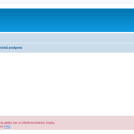
nická podpora
a alebo ste si všimli technickú chybu.
 vo
FAQ
.