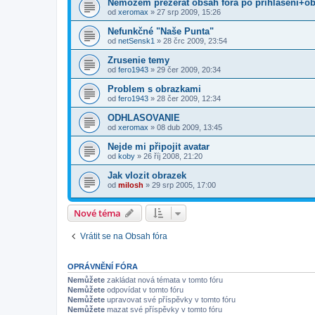
Nemožem prezerat obsah fora po prihlaseni+o
od
xeromax
»
27 srp 2009, 15:26
Nefunkčné "Naše Punta"
od
netSensk1
»
28 črc 2009, 23:54
Zrusenie temy
od
fero1943
»
29 čer 2009, 20:34
Problem s obrazkami
od
fero1943
»
28 čer 2009, 12:34
ODHLASOVANIE
od
xeromax
»
08 dub 2009, 13:45
Nejde mi připojit avatar
od
koby
»
26 říj 2008, 21:20
Jak vlozit obrazek
od
milosh
»
29 srp 2005, 17:00
Nové téma
Vrátit se na Obsah fóra
OPRÁVNĚNÍ FÓRA
Nemůžete
zakládat nová témata v tomto fóru
Nemůžete
odpovídat v tomto fóru
Nemůžete
upravovat své příspěvky v tomto fóru
Nemůžete
mazat své příspěvky v tomto fóru