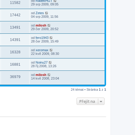
od
RadekHGT
11582
29 srp 2009, 09:05
od
Zetes
17442
04 srp 2009, 11:56
od
milosh
13491
29 čer 2009, 20:52
od
fero1943
14391
28 čer 2009, 15:49
od
xeromax
16328
22 kvě 2009, 08:30
od
Noinu27
16881
28 říj 2008, 13:26
od
milosh
36979
14 kvě 2008, 23:04
24 témat • Stránka
1
z
1
Přejít na