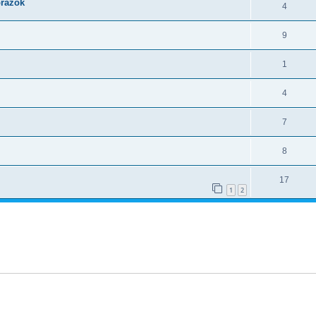
brazok
4
9
1
4
7
8
17
1
2