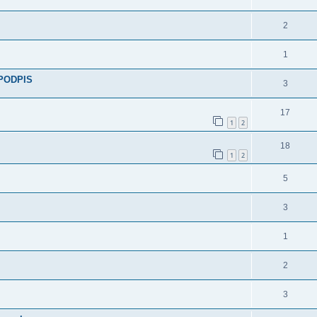
2
1
/PODPIS
3
17
1
2
18
1
2
5
3
1
2
3