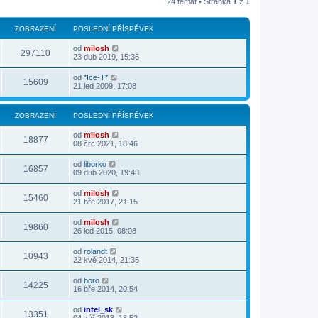
24 témat • Stránka
1
z
1
ZOBRAZENÍ
POSLEDNÍ PŘÍSPĚVEK
od
milosh
297110
23 dub 2019, 15:36
od
*Ice-T*
15609
21 led 2009, 17:08
ZOBRAZENÍ
POSLEDNÍ PŘÍSPĚVEK
od
milosh
18877
08 črc 2021, 18:46
od
liborko
16857
09 dub 2020, 19:48
od
milosh
15460
21 bře 2017, 21:15
od
milosh
19860
26 led 2015, 08:08
od
rolandt
10943
22 kvě 2014, 21:35
od
boro
14225
16 bře 2014, 20:54
od
intel_sk
13351