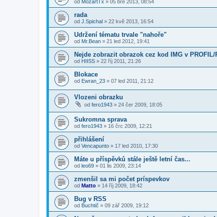
od
MozartTx
»
05 bře 2013, 08:54
rada
od
J.Spichal
»
22 kvě 2013, 16:54
Udržení tématu trvale "nahoře"
od
Mr.Bean
»
21 led 2012, 19:41
Nejde zobrazit obrazok cez kod IMG v PROFIL
od
HIISS
»
22 říj 2011, 21:26
Blokace
od
Ewran_23
»
07 led 2011, 21:12
Vlozeni obrazku
od
fero1943
»
24 čer 2009, 18:05
Sukromna sprava
od
fero1943
»
16 črc 2009, 12:21
přihlášení
od
Vencapunto
»
17 led 2010, 17:30
Máte u příspěvků stále ještě letní čas...
od
leo69
»
01 lis 2009, 23:14
zmenšil sa mi počet príspevkov
od
Matto
»
14 říj 2009, 18:42
Bug v RSS
od
Buchtič
»
09 zář 2009, 19:12