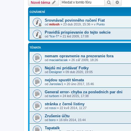
Hledat
Pokroč
Nové téma
OZNÁMENÍ
Srovnávač povinného ručení Fiat
od
milosh
»
23 dub 2019, 15:36
» v
Punto
Pravidlá prispievanie do tejto sekcie
od
*Ice-T*
»
21 led 2009, 17:08
TÉMATA
nemam opravnenie na prezeranie fora
od
maciakfaciak
»
26 zář 2009, 18:26
Nejdú mi pridávať Fotky
od
Designer
»
09 dub 2020, 19:05
nejdou spustit témata
od
Jaroslav1
»
20 úno 2017, 15:46
General error- chyba za poslednich par dni
od
turbom
»
24 led 2015, 17:38
stránka z černé listiny
od
rossi
»
22 kvě 2014, 11:27
Zrušenie účtu
od
boro
»
16 bře 2014, 15:44
Tapatalk