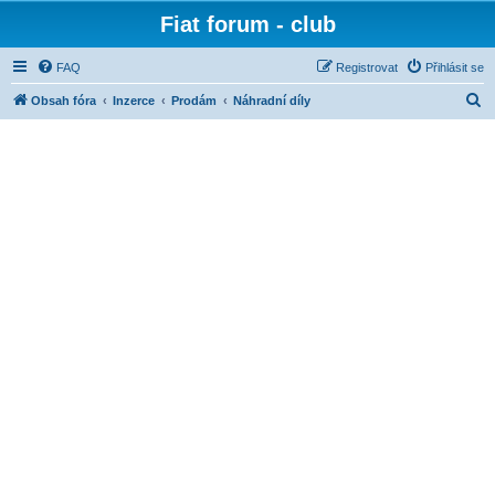
Fiat forum - club
FAQ
Registrovat
Přihlásit se
H
Obsah fóra
Inzerce
Prodám
Náhradní díly
l
e
d
a
t