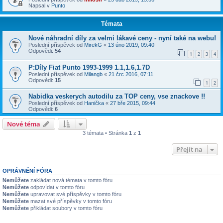
Napsal v
Punto
Témata
Nové náhradní díly za velmi lákavé ceny - nyní také na webu!
Poslední příspěvek od
MirekG
«
13 úno 2019, 09:40
Odpovědi:
54
1
2
3
4
P:Díly Fiat Punto 1993-1999 1.1,1.6,1.7D
Poslední příspěvek od
Milangb
«
21 črc 2016, 07:11
Odpovědi:
15
1
2
Nabidka veskerych autodilu za TOP ceny, vse znackove !!
Poslední příspěvek od
Hanička
«
27 bře 2015, 09:44
Odpovědi:
6
Nové téma
3 témata • Stránka
1
z
1
Přejít na
OPRÁVNĚNÍ FÓRA
Nemůžete
zakládat nová témata v tomto fóru
Nemůžete
odpovídat v tomto fóru
Nemůžete
upravovat své příspěvky v tomto fóru
Nemůžete
mazat své příspěvky v tomto fóru
Nemůžete
přikládat soubory v tomto fóru