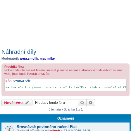
Náhradní díly
Moderátoři:
peta.smolik
,
mad mike
Pravidla fóra
Pokud zde chcete mit firemní inzerát je nutné na vaše stránky umístit odkaz na náš
web, jinak bude inzerát smazán.
KÓD:
VYBRAT VŠE
<a href="https://www.club-fiat.com" title="Fiat klub a forum">Fiat Club
Hledat
Pokročilé hledání
Nové téma
3 témata • Stránka
1
z
1
Oznámení
Srovnávač povinného ručení Fiat
Poslední příspěvek od
milosh
«
23 dub 2019, 15:36