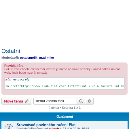
Ostatní
Moderátoři:
peta.smolik
,
mad mike
Pravidla fóra
Pokud zde chcete mit firemní inzerát je nutné na vaše stránky umístit odkaz na náš
web, jinak bude inzerát smazán.
KÓD:
VYBRAT VŠE
<a href="https://www.club-fiat.com" title="Fiat klub a forum">Fiat Club
Hledat
Pokročilé hledání
Nové téma
0 témat • Stránka
1
z
1
Oznámení
Srovnávač povinného ručení Fiat
Poslední příspěvek od
milosh
«
23 dub 2019, 15:36