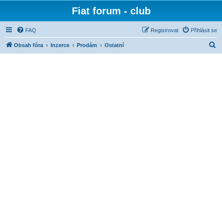
Fiat forum - club
FAQ
Registrovat
Přihlásit se
H
Obsah fóra
Inzerce
Prodám
Ostatní
l
e
d
a
t