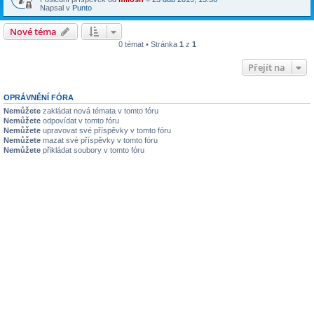
Napsal v
Punto
Nové téma
0 témat • Stránka
1
z
1
Přejít na
OPRÁVNĚNÍ FÓRA
Nemůžete
zakládat nová témata v tomto fóru
Nemůžete
odpovídat v tomto fóru
Nemůžete
upravovat své příspěvky v tomto fóru
Nemůžete
mazat své příspěvky v tomto fóru
Nemůžete
přikládat soubory v tomto fóru