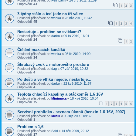
Poslední příspěvek od
Petr Ejem
«
24 črc 2011, 21:59
Odpovědi:
43
1
2
3
3 týdny stálo a teď jede na tři válce
Poslední příspěvek od
wenka
«
28 bře 2011, 19:42
Odpovědi:
45
1
2
3
4
Nestartuje - problém se svíčkami?
Poslední příspěvek od
darko
«
09 lis 2010, 16:01
Odpovědi:
24
1
2
Čištění mazacích kanálků
Poslední příspěvek od
wenka
«
05 lis 2010, 14:00
Odpovědi:
14
Škrabavý zvuk z motorového prostoru
Poslední příspěvek od
dag
«
07 zář 2010, 10:32
Odpovědi:
4
Po dešti a ve vlhku nejede, nestartuje...
Poslední příspěvek od
darko
«
22 kvě 2010, 11:57
Odpovědi:
4
Teplota chladící kapaliny a otáčkoměr 1,6 16V
Poslední příspěvek od
Minimaxa
«
18 kvě 2010, 10:54
Odpovědi:
75
1
2
3
4
5
6
Servisní prohlídka - seznam úkonů (benzín 1.6 16V, 2007)
Poslední příspěvek od
kubiii
«
05 srp 2009, 09:32
Odpovědi:
1
Problem s 1,6
Poslední příspěvek od
Saki
«
14 bře 2009, 22:12
Odpovědi:
17