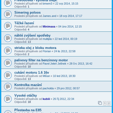
Převodovka - výměna oleje.
Poslední příspěvek od
bmwm3
«
22 srp 2014, 15:15
Odpovědi:
1
Simering poloos
Poslední příspěvek od
James.and
«
18 srp 2014, 17:17
Těžké řazení
Poslední příspěvek od
Minimaxa
«
04 úno 2014, 12:15
Odpovědi:
4
náhlé zvýšení spotřeby
Poslední příspěvek od
multipla
«
22 led 2014, 00:19
Odpovědi:
13
strieka olej z bloku motora
Poslední příspěvek od
Florian
«
24 lis 2013, 22:58
Odpovědi:
2
palivovy filter na benzinovy motor
Poslední příspěvek od
Pavel Jelen Jelínek
«
28 črc 2013, 16:42
Odpovědi:
10
cukání motoru 1.6 16v
Poslední příspěvek od
Mišan
«
10 led 2013, 18:30
Odpovědi:
13
Kontrolka mazání
Poslední příspěvek od
pacholda
«
29 pro 2012, 00:57
Vysoké otáčky
Poslední příspěvek od
kubiii
«
26 říj 2012, 22:34
Odpovědi:
18
1
2
Přestavba na E85