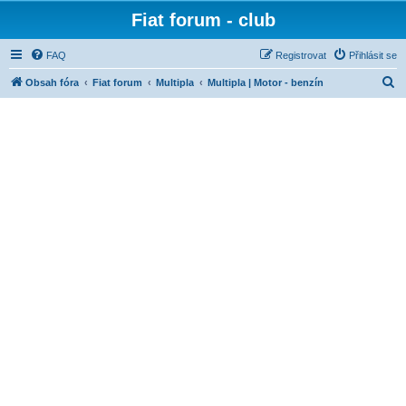
Fiat forum - club
FAQ
Registrovat
Přihlásit se
H
Obsah fóra
Fiat forum
Multipla
Multipla | Motor - benzín
l
e
d
a
t