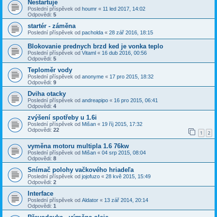
Nestartuje
Poslední příspěvek od
houmr
«
11 led 2017, 14:02
Odpovědi:
5
startér - záměna
Poslední příspěvek od
pacholda
«
28 zář 2016, 18:15
Blokovanie prednych brzd ked je vonka teplo
Poslední příspěvek od
Vitaml
«
16 dub 2016, 00:56
Odpovědi:
5
Teploměr vody
Poslední příspěvek od
anonyme
«
17 pro 2015, 18:32
Odpovědi:
9
Dviha otacky
Poslední příspěvek od
andreapipo
«
16 pro 2015, 06:41
Odpovědi:
4
zvýšení spotřeby u 1.6i
Poslední příspěvek od
Mišan
«
19 říj 2015, 17:32
Odpovědi:
22
1
2
vyměna motoru multipla 1.6 76kw
Poslední příspěvek od
Mišan
«
04 srp 2015, 08:04
Odpovědi:
8
Snímač polohy vačkového hriadeľa
Poslední příspěvek od
jojofuzo
«
28 kvě 2015, 15:49
Odpovědi:
2
Interface
Poslední příspěvek od
Aldator
«
13 zář 2014, 20:14
Odpovědi:
1