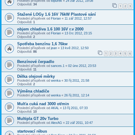
Poslední příspěvek od
topurek
«
24 zář 2012, 19:08
Odpovědi:
34
1
2
3
Stažené LOGy 1.6 16V 76kW Plastové sání
Poslední příspěvek od
Florian
«
11 zář 2012, 12:57
Odpovědi:
1
objem chladiva 1.6 100 16V r.v 2000
Poslední příspěvek od
Florian
«
13 črc 2012, 23:15
Odpovědi:
2
Spotřeba benzínu 1,6 76kw
Poslední příspěvek od
jean
«
13 kvě 2012, 12:50
Odpovědi:
86
1
2
3
4
5
6
Benzínové čerpadlo
Poslední příspěvek od
sances.1
«
02 úno 2012, 23:53
Odpovědi:
11
Délka olejové měrky
Poslední příspěvek od
wenka
«
30 říj 2011, 21:58
Odpovědi:
2
Výměna chladiče
Poslední příspěvek od
wenka
«
26 říj 2011, 12:14
Mulťa cuká nad 3000 ot/min
Poslední příspěvek od
AKAL
«
13 říj 2011, 07:33
Odpovědi:
10
Multipla GT 20v Turbo
Poslední příspěvek od
AlexAG
«
22 zář 2011, 10:47
startovací rébus