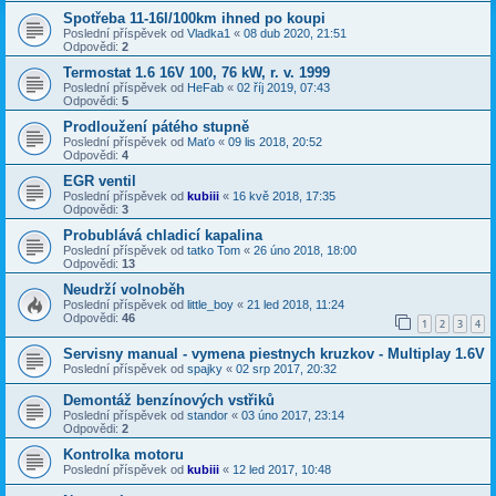
Spotřeba 11-16l/100km ihned po koupi
Poslední příspěvek od
Vladka1
«
08 dub 2020, 21:51
Odpovědi:
2
Termostat 1.6 16V 100, 76 kW, r. v. 1999
Poslední příspěvek od
HeFab
«
02 říj 2019, 07:43
Odpovědi:
5
Prodloužení pátého stupně
Poslední příspěvek od
Maťo
«
09 lis 2018, 20:52
Odpovědi:
4
EGR ventil
Poslední příspěvek od
kubiii
«
16 kvě 2018, 17:35
Odpovědi:
3
Probublává chladicí kapalina
Poslední příspěvek od
tatko Tom
«
26 úno 2018, 18:00
Odpovědi:
13
Neudrží volnoběh
Poslední příspěvek od
little_boy
«
21 led 2018, 11:24
Odpovědi:
46
1
2
3
4
Servisny manual - vymena piestnych kruzkov - Multiplay 1.6V
Poslední příspěvek od
spajky
«
02 srp 2017, 20:32
Demontáž benzínových vstřiků
Poslední příspěvek od
standor
«
03 úno 2017, 23:14
Odpovědi:
2
Kontrolka motoru
Poslední příspěvek od
kubiii
«
12 led 2017, 10:48