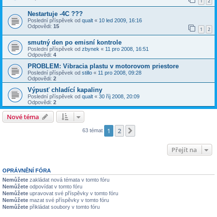
1
2
Nestartuje -4C ???
Poslední příspěvek od
qualt
«
10 led 2009, 16:16
Odpovědi:
15
1
2
smutný den po emisní kontrole
Poslední příspěvek od
zbynek
«
11 pro 2008, 16:51
Odpovědi:
4
PROBLEM: Vibracia plastu v motorovom priestore
Poslední příspěvek od
stillo
«
11 pro 2008, 09:28
Odpovědi:
2
Výpusť chladící kapaliny
Poslední příspěvek od
qualt
«
30 říj 2008, 20:09
Odpovědi:
2
Nové téma
1
2
Další
63 témat
Přejít na
OPRÁVNĚNÍ FÓRA
Nemůžete
zakládat nová témata v tomto fóru
Nemůžete
odpovídat v tomto fóru
Nemůžete
upravovat své příspěvky v tomto fóru
Nemůžete
mazat své příspěvky v tomto fóru
Nemůžete
přikládat soubory v tomto fóru