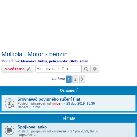
Multipla | Motor - benzín
Moderátoři:
Minimaxa
,
kubiii
,
peta.smolik
,
Globusman
Hledat
Pokročilé hledání
Nové téma
1
2
Další
63 témat
Oznámení
Srovnávač povinného ručení Fiat
Poslední příspěvek od
milosh
«
23 dub 2019, 15:36
Napsal v
Punto
Témata
Spojkove lanko
Poslední příspěvek od
karelmrak
«
27 pro 2023, 09:56
Odpovědi:
2