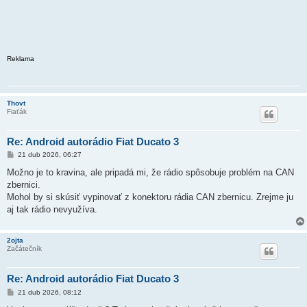
Reklama
Thovt
Fiaťák
Re: Android autorádio Fiat Ducato 3
P
21 dub 2026, 06:27
ř
í
Možno je to kravina, ale pripadá mi, že rádio spôsobuje problém na CAN
s
zbernici.
p
ě
Mohol by si skúsiť vypinovať z konektoru rádia CAN zbernicu. Zrejme ju
v
aj tak rádio nevyužíva.
e
k
2ojta
Začátečník
Re: Android autorádio Fiat Ducato 3
P
21 dub 2026, 08:12
ř