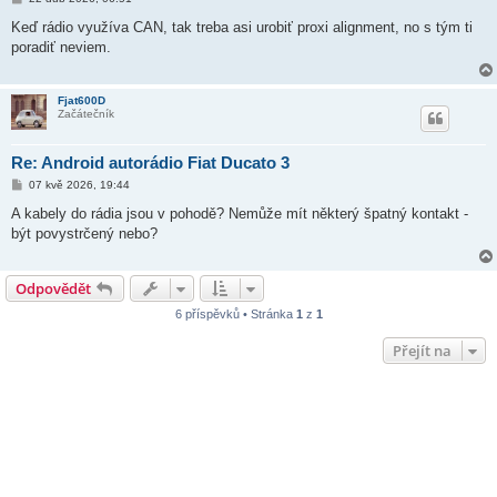
ř
í
Keď rádio využíva CAN, tak treba asi urobiť proxi alignment, no s tým ti
s
poradiť neviem.
p
ě
v
e
Fjat600D
k
Začátečník
Re: Android autorádio Fiat Ducato 3
P
07 kvě 2026, 19:44
ř
í
A kabely do rádia jsou v pohodě? Nemůže mít některý špatný kontakt -
s
být povystrčený nebo?
p
ě
v
e
Odpovědět
k
6 příspěvků • Stránka
1
z
1
Přejít na