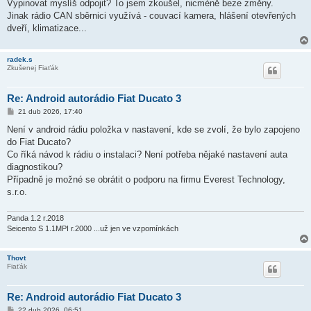
í
Vypinovat myslíš odpojit? To jsem zkoušel, nicméně beze změny.
s
Jinak rádio CAN sběrnici využívá - couvací kamera, hlášení otevřených
p
ě
dveří, klimatizace...
v
e
k
radek.s
Zkušenej Fiaťák
Re: Android autorádio Fiat Ducato 3
P
21 dub 2026, 17:40
ř
í
Není v android rádiu položka v nastavení, kde se zvolí, že bylo zapojeno
s
do Fiat Ducato?
p
ě
Co říká návod k rádiu o instalaci? Není potřeba nějaké nastavení auta
v
diagnostikou?
e
k
Případně je možné se obrátit o podporu na firmu Everest Technology,
s.r.o.
Panda 1.2 r.2018
Seicento S 1.1MPI r.2000 ...už jen ve vzpomínkách
Thovt
Fiaťák
Re: Android autorádio Fiat Ducato 3
P
22 dub 2026, 06:51