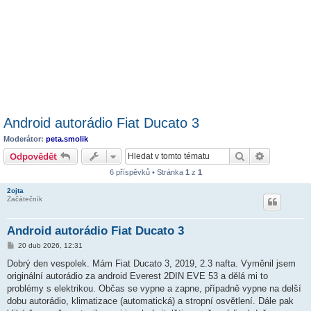
Android autorádio Fiat Ducato 3
Moderátor:
peta.smolik
Hledat
Pokročilé 
Odpovědět
6 příspěvků • Stránka
1
z
1
2ojta
Začátečník
Android autorádio Fiat Ducato 3
P
20 dub 2026, 12:31
ř
í
Dobrý den vespolek. Mám Fiat Ducato 3, 2019, 2.3 nafta. Vyměnil jsem
s
originální autorádio za android Everest 2DIN EVE 53 a dělá mi to
p
ě
problémy s elektrikou. Občas se vypne a zapne, případně vypne na delší
v
dobu autorádio, klimatizace (automatická) a stropní osvětlení. Dále pak
e