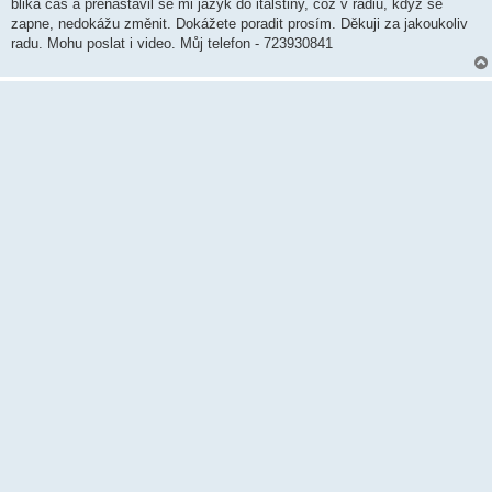
k
bliká čas a přenastavil se mi jazyk do italštiny, což v rádiu, když se
zapne, nedokážu změnit. Dokážete poradit prosím. Děkuji za jakoukoliv
radu. Mohu poslat i video. Můj telefon - 723930841