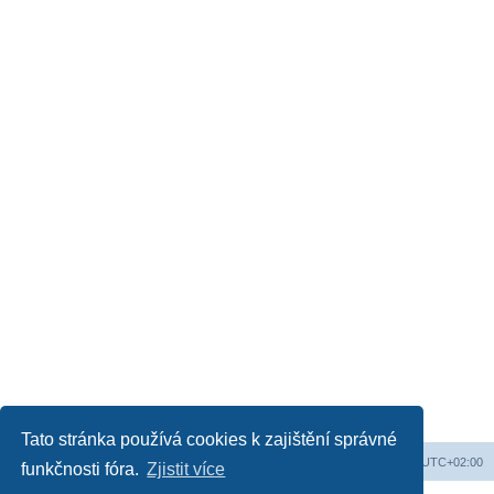
Tato stránka používá cookies k zajištění správné
Obsah fóra
Všechny časy jsou v
UTC+02:00
funkčnosti fóra.
Zjistit více