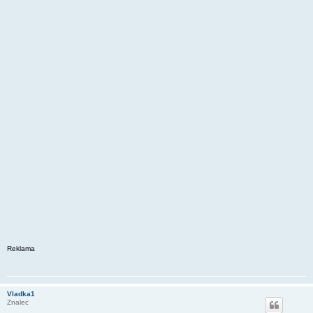
Reklama
Vladka1
Znalec