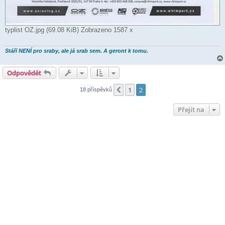
typlist OZ.jpg (69.08 KiB) Zobrazeno 1587 x
Stáří NENÍ pro sraby, ale já srab sem. A geront k tomu.
Odpovědět
1
2
Předchozí
18 příspěvků
Přejít na