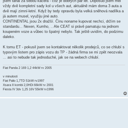
jsem tahal za sebou kačera - což je dobrých pár let. Doposud jsem měl
e
k
vždy dvě kompletní sady kol u všech aut, aktuálně mám doma 3 auta a
dvě mají zimní-letní. Když by tedy opravdu byla velká sněhová nadílka a
já autem musel, využiju jiné auto.
CONTINENTAL jsou 2x dražší. Čínu noname kupovat nechci, držím se
standardu... Nexen, Kumho, .. Ale CEAT si právě pamatuju na jednom
koupeném voze a vůbec to špatný nebylo. Tak ještě uvidím, do podzimu
daleko.
K tomu ET - pokusil jsem se kontaktovat několik prodejců, co se chlubí s
typovým listem pro zápis vozu do TP - žádná firma se mi zpět neozvala
... asi to nebude tak jednoduché, jak se na webech chlubí.
Fiat Panda 2 169 1,2 44kW rv 2005
v minulosti
Fiat Palio 1,7TD 51kW rv1997
Xsara II kombi 2,0HDi 66kW rv 2001
Fiesta IV 3dv 1,25 16V 55kW rv1996