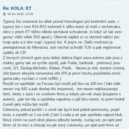
Re: KOLA: ET
P
30 čer 2026, 12:59
ř
í
Typový list znamená že ráfek prosel homologaci pro konkrétní auto, =
s
typový list v tom R14,R13 seženeš k ráfku který už máš v technicaku,
p
ě
něco s jiným ET těžko někdo nechával schvalovat, to když už tak sirsi
v
gumy/ větší rafek R15 apod.). Obecně najdeš si co obchod nabízí pro
e
k
tvoje auto a k těm mají i typový list. K jiným ne. Další možnost je
preregistrovat do Německa, tam nechat schválit TUV a pak registrovat
zpátky do CR.
Z levnych zimnich gum jsou dobrý debica frigo/ sava eskimo (ale jsou z
mekky gumy tak se rychle ojizdi), pak Fulda, hankook.. prémiový jsou
conti, GY, Dunlop,Michelin, Kleber, Pirelli, . Nexen je shit, tomket cinskej
shit,barum obvykle rumunskej shit (P6 je první trochu použitelná zimni
guma,taky vychází z conti ts860..)
Rozdíl ve spotřebě- na Focusu byl rozdíl půl litru na 100 km ( fakt tolik-
nexen cxp 641 a pak dunlop blu response).. ten nexen nejklouzavejsi
letní, letely z auta i se vzorkem 6mm,a tobyly jen rok starý (koupeno s
autem).. pak ten blu a spotřeba najednou o půl litru mensi, to jsem hodně
čuměl jaký může být rozdíl..
Celorocky pokud jezdíš i v zimě tak bych bral jedině premiovky, projel
testy a zaměřil se 1.na snih 2.led 3.voda a až pak spotřeba nájezd hluk..
Nový zimní na such dost plavou (dlouhý lamely, zuzlaj se), po ojeti pod
6mm už to mizí a chovají se jak nový celorocky, po ojeti pod 4mm už