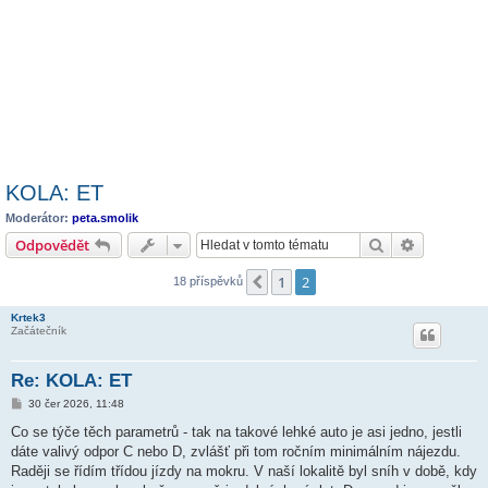
KOLA: ET
Moderátor:
peta.smolik
Hledat
Pokročilé 
Odpovědět
1
2
Předchozí
18 příspěvků
Krtek3
Začátečník
Re: KOLA: ET
P
30 čer 2026, 11:48
ř
í
Co se týče těch parametrů - tak na takové lehké auto je asi jedno, jestli
s
dáte valivý odpor C nebo D, zvlášť při tom ročním minimálním nájezdu.
p
ě
Raději se řídím třídou jízdy na mokru. V naší lokalitě byl sníh v době, kdy
v