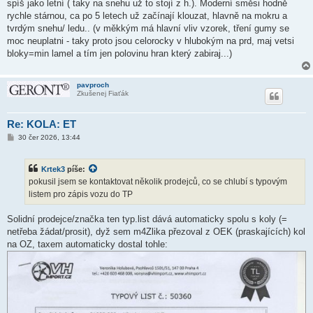
spíš jako letní ( taky na snehu už to stojí z h.). Moderní směsi hodně
rychle stárnou, ca po 5 letech už začínají klouzat, hlavně na mokru a
tvrdým snehu/ ledu.. (v měkkým má hlavní vliv vzorek, tření gumy se
moc neuplatni - taky proto jsou celorocky v hlubokým na prd, maj vetsi
bloky=min lamel a tím jen polovinu hran který zabiraj...)
pavproch
Zkušenej Fiaťák
Re: KOLA: ET
P
30 čer 2026, 13:44
ř
í
s
Krtek3
píše:
p
ě
pokusil jsem se kontaktovat několik prodejců, co se chlubí s typovým
v
listem pro zápis vozu do TP
e
k
Solidní prodejce/značka ten typ.list dává automaticky spolu s koly (=
netřeba žádat/prosit), dyž sem m4Zlika přezoval z OEK (praskajících) kol
na OZ, taxem automaticky dostal tohle: