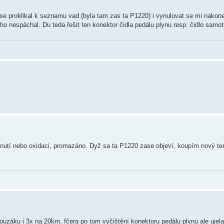
m se proklikal k seznamu vad (byla tam zas ta P1220) i vynulovat se mi nakone
ého nespáchal. Du teda řešit ten konektor čidla pedálu plynu resp. čidlo samot
nutí nebo oxidaci, promazáno. Dyž sa ta P1220 zase objeví, koupím nový te
ouzáku i 3x na 20km, fčera po tom vyčištění konektoru pedálu plynu ale ujela 