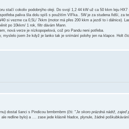
toru stačí cokoliv podobnýho oleji. Do svojí 1,2 44 kW už ca 50 kkm leju HX
otřeba paliva šla dolu spíš s použitím VIFka.. 5W je za studena řidší, za te
40 si vezme ca 0,5L/ 7kkm (motor má přes 200 kkm a jezdí to i dálnice). La
měnit po 10kkm/ 1 rok, filtr dávám Mann.
kem, nová verze je nízkopopelová, což pro Pandu neni potřeba.
, myslelo jsem že když je lanko tak je snímání polohy jen na klapce. Holt člo
nu) dostal šanci s Pindicou brmbrmbrm (čti: "
Je skoro prázdná nádrž, zajeď 
 ale redline bylo) a .... zase jede klásně hladce, plynule, žádné poškubkáván