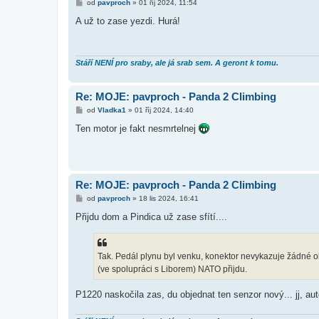
P
od
pavproch
»
01 říj 2024, 11:54
ř
í
A už to zase yezdi. Hurá!
s
p
ě
v
e
Stáří NENÍ pro sraby, ale já srab sem. A geront k tomu.
k
Re: MOJE: pavproch - Panda 2 Climbing
P
od
Vladka1
»
01 říj 2024, 14:40
ř
í
Ten motor je fakt nesmrtelnej
s
p
ě
v
e
k
Re: MOJE: pavproch - Panda 2 Climbing
P
od
pavproch
»
18 lis 2024, 16:41
ř
í
Přijdu dom a Pindica už zase sfítí....
s
p
ě
v
Tak. Pedál plynu byl venku, konektor nevykazuje žádné o
e
k
(ve spolupráci s Liborem) NATO přijdu.
P1220 naskočila zas, du objednat ten senzor nový... jj, aut