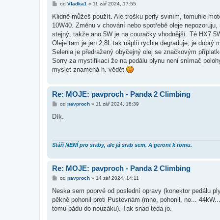
P
od
Vladka1
»
11 zář 2024, 17:55
ř
í
Klidně můžeš použít. Ale trošku perly sviním, tomuhle mo
s
10W40. Změnu v chování nebo spotřebě oleje nepozoruju, sp
p
ě
stejný, takže ano 5W je na couračky vhodnější. Té HX7 5W
v
Oleje tam je jen 2,8L tak náplň rychle degraduje, je dobrý 
e
k
Selenia je předražený obyčejný olej se značkovým příplat
Sorry za mystifikaci že na pedálu plynu neni snímač polohy
myslet znamená h. vědět
Re: MOJE: pavproch - Panda 2 Climbing
P
od
pavproch
»
11 zář 2024, 18:39
ř
í
Dík.
s
p
ě
v
e
Stáří NENÍ pro sraby, ale já srab sem. A geront k tomu.
k
Re: MOJE: pavproch - Panda 2 Climbing
P
od
pavproch
»
14 zář 2024, 14:11
ř
í
Neska sem poprvé od poslední opravy (konektor pedálu ply
s
pěkně pohonil proti Pustevnám (mno, pohonil, no... 44kW...
p
ě
tomu pádu do nouzáku). Tak snad teda jo.
v
e