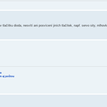
tlačítku dioda, nesvítí ani posvícení jiních tlačítek, např. servo sity, mlho
da
am aj poštou