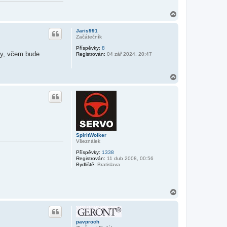
N
a
h
Jaris991
o
Začátečník
r
Příspěvky:
8
u
vky, včem bude
Registrován:
04 zář 2024, 20:47
N
a
h
o
r
u
SpiritWolker
Všeználek
Příspěvky:
1338
Registrován:
11 dub 2008, 00:56
Bydliště:
Bratislava
N
a
h
o
r
pavproch
u