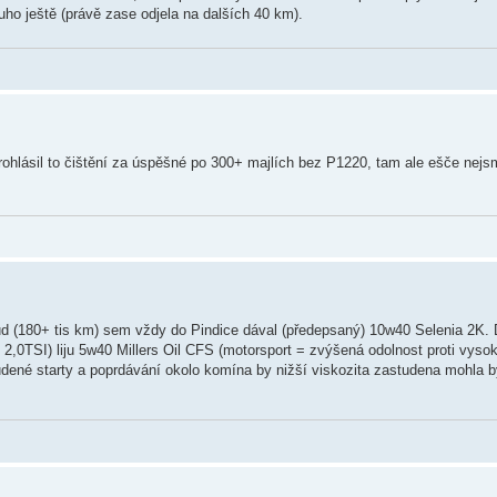
uho ještě (právě zase odjela na dalších 40 km).
ohlásil to čištění za úspěšné po 300+ majlích bez P1220, tam ale ešče nejs
d (180+ tis km) sem vždy do Pindice dával (předepsaný) 10w40 Selenia 2K.
2,0TSI) liju 5w40 Millers Oil CFS (motorsport = zvýšená odolnost proti vyso
tudené starty a poprdávání okolo komína by nižší viskozita zastudena mohla b