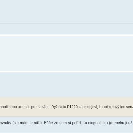
hnutí nebo oxidaci, promazáno. Dyž sa ta P1220 zase objeví, koupím nový ten senzo
ovraky (ale mám je ráth). Ešče ze sem si pořídil tu diagnostiku (a trochu ji už