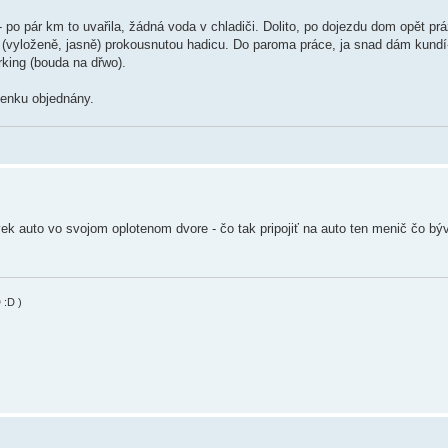
 po pár km to uvařila, žádná voda v chladiči. Dolito, po dojezdu dom opět pr
 (vyloženě, jasně) prokousnutou hadicu. Do paroma práce, ja snad dám kundí-
rking (bouda na dřwo).
venku objednány.
k auto vo svojom oplotenom dvore - čo tak pripojiť na auto ten menič čo bý
 :D )