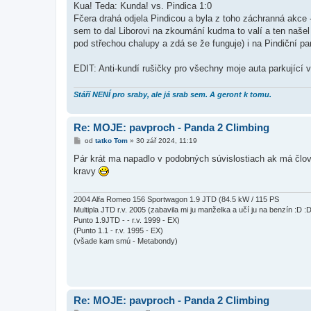
í
Kua! Teda: Kunda! vs. Pindica 1:0
s
Fčera drahá odjela Pindicou a byla z toho záchranná akce -
p
ě
sem to dal Liborovi na zkoumání kudma to valí a ten našel
v
pod střechou chalupy a zdá se že funguje) i na Pindiční pa
e
k
EDIT: Anti-kundí rušičky pro všechny moje auta parkující 
Stáří NENÍ pro sraby, ale já srab sem. A geront k tomu.
Re: MOJE: pavproch - Panda 2 Climbing
P
od
tatko Tom
»
30 zář 2024, 11:19
ř
í
Pár krát ma napadlo v podobných súvislostiach ak má člove
s
kravy
p
ě
v
e
2004 Alfa Romeo 156 Sportwagon 1.9 JTD (84.5 kW / 115 PS
k
Multipla JTD r.v. 2005 (zabavila mi ju manželka a učí ju na benzín :D :D
Punto 1.9JTD - - r.v. 1999 - EX)
(Punto 1.1 - r.v. 1995 - EX)
(všade kam smú - Metabondy)
Re: MOJE: pavproch - Panda 2 Climbing