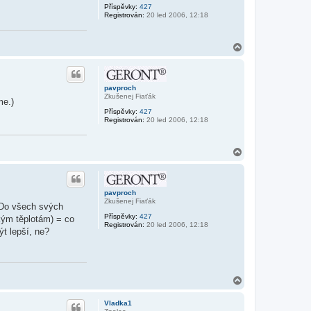
Příspěvky:
427
Registrován:
20 led 2006, 12:18
N
a
h
o
r
pavproch
u
Zkušenej Fiaťák
me.)
Příspěvky:
427
Registrován:
20 led 2006, 12:18
N
a
h
o
r
pavproch
u
Zkušenej Fiaťák
 Do všech svých
Příspěvky:
427
kým těplotám) = co
Registrován:
20 led 2006, 12:18
ýt lepší, ne?
N
a
h
Vladka1
o