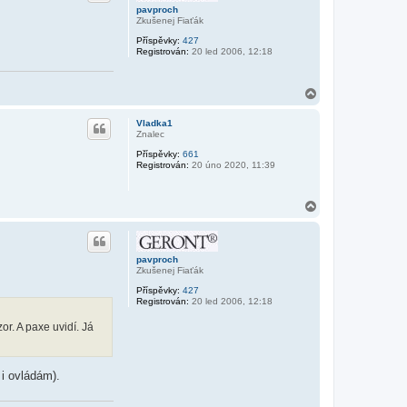
r
pavproch
u
Zkušenej Fiaťák
Příspěvky:
427
Registrován:
20 led 2006, 12:18
N
a
h
Vladka1
o
Znalec
r
Příspěvky:
661
u
Registrován:
20 úno 2020, 11:39
N
a
h
o
r
pavproch
u
Zkušenej Fiaťák
Příspěvky:
427
Registrován:
20 led 2006, 12:18
r. A paxe uvidí. Já
 i ovládám).