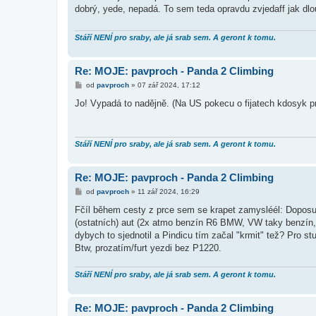
s
dobrý, yede, nepadá. To sem teda opravdu zvjedaff jak dlo
p
ě
v
e
Stáří NENÍ pro sraby, ale já srab sem. A geront k tomu.
k
Re: MOJE: pavproch - Panda 2 Climbing
P
od
pavproch
»
07 zář 2024, 17:12
ř
í
Jo! Vypadá to nadějně. (Na US pokecu o fijatech kdosyk pr
s
p
ě
v
e
Stáří NENÍ pro sraby, ale já srab sem. A geront k tomu.
k
Re: MOJE: pavproch - Panda 2 Climbing
P
od
pavproch
»
11 zář 2024, 16:29
ř
í
Fčíl během cesty z prce sem se krapet zamysléél: Doposu
s
(ostatních) aut (2x atmo benzín R6 BMW, VW taky benzín, 
p
ě
dybych to sjednotil a Pindicu tím začal "krmit" tež? Pro s
v
Btw, prozatím/furt yezdi bez P1220.
e
k
Stáří NENÍ pro sraby, ale já srab sem. A geront k tomu.
Re: MOJE: pavproch - Panda 2 Climbing