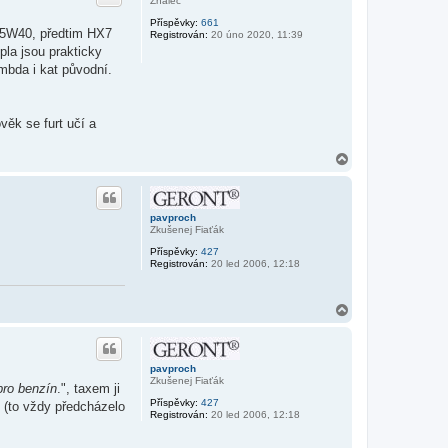
Znalec
r
Příspěvky:
661
u
7 5W40, předtim HX7
Registrován:
20 úno 2020, 11:39
pla jsou prakticky
mbda i kat původní.
věk se furt učí a
N
a
h
o
r
pavproch
u
Zkušenej Fiaťák
Příspěvky:
427
Registrován:
20 led 2006, 12:18
N
a
h
o
r
pavproch
u
Zkušenej Fiaťák
pro benzín
.", taxem ji
Příspěvky:
427
í (to vždy předcházelo
Registrován:
20 led 2006, 12:18