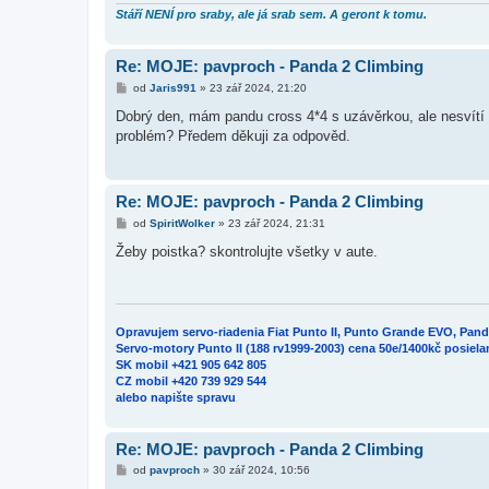
k
Stáří NENÍ pro sraby, ale já srab sem. A geront k tomu.
Re: MOJE: pavproch - Panda 2 Climbing
P
od
Jaris991
»
23 zář 2024, 21:20
ř
í
Dobrý den, mám pandu cross 4*4 s uzávěrkou, ale nesvítí v 
s
problém? Předem děkuji za odpověd.
p
ě
v
e
k
Re: MOJE: pavproch - Panda 2 Climbing
P
od
SpiritWolker
»
23 zář 2024, 21:31
ř
í
Žeby poistka? skontrolujte všetky v aute.
s
p
ě
v
e
k
Opravujem servo-riadenia Fiat Punto II, Punto Grande EVO, Pan
Servo-motory Punto II (188 rv1999-2003) cena 50e/1400kč posiel
SK mobil +421 905 642 805
CZ mobil +420 739 929 544
alebo napište spravu
Re: MOJE: pavproch - Panda 2 Climbing
P
od
pavproch
»
30 zář 2024, 10:56
ř