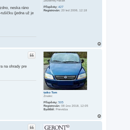
Zkušenej Fiaťák
Příspěvky:
427
ázdno, neska ráno
Registrován:
20 led 2006, 12:18
rušičku (jedna už je
N
a
h
o
r
u
va na ohrady pre
tatko Tom
Znalec
Příspěvky:
505
Registrován:
08 úno 2018, 12:05
Bydliště:
Prievidza
N
a
h
o