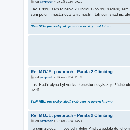
P
od
pavproch
»
05 zář 2024, 09:16
ř
í
Tak. Připojil sem to heblo k Pindici a (po boji/hledání) se
s
sem potom i nastartoval a nic nesfítí, tak sem snad nic zl
p
ě
v
e
Stáří NENÍ pro sraby, ale já srab sem. A geront k tomu.
k
Re: MOJE: pavproch - Panda 2 Climbing
P
od
pavproch
»
06 zář 2024, 11:39
ř
í
Tak. Pedál plynu byl venku, konektor nevykazuje žádné oh
s
uvidí.
p
ě
v
e
Stáří NENÍ pro sraby, ale já srab sem. A geront k tomu.
k
Re: MOJE: pavproch - Panda 2 Climbing
P
od
pavproch
»
07 zář 2024, 14:24
ř
í
To sem zvjedaff - f poslední době Pindica padala do toho n