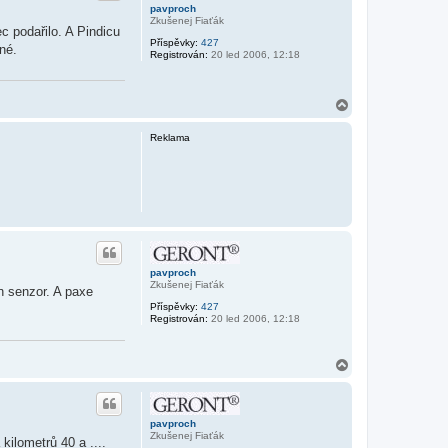
pavproch
Zkušenej Fiaťák
c podařilo. A Pindicu
Příspěvky:
427
né.
Registrován:
20 led 2006, 12:18
N
a
h
Reklama
o
r
u
pavproch
Zkušenej Fiaťák
n senzor. A paxe
Příspěvky:
427
Registrován:
20 led 2006, 12:18
N
a
h
o
r
pavproch
u
Zkušenej Fiaťák
kilometrů 40 a ....