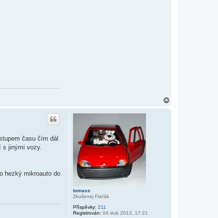
N
a
h
o
r
u
ostupem času čím dál
 s jinými vozy.
ho hezký mikroauto do
tomass
Zkušenej Fiaťák
Příspěvky:
211
Registrován:
04 dub 2013, 17:21