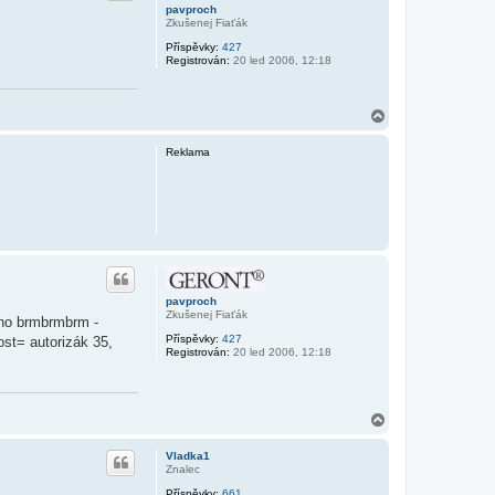
pavproch
Zkušenej Fiaťák
Příspěvky:
427
Registrován:
20 led 2006, 12:18
N
a
h
Reklama
o
r
u
pavproch
Zkušenej Fiaťák
ího brmbrmbrm -
Příspěvky:
427
st= autorizák 35,
Registrován:
20 led 2006, 12:18
N
a
h
Vladka1
o
Znalec
r
Příspěvky:
661