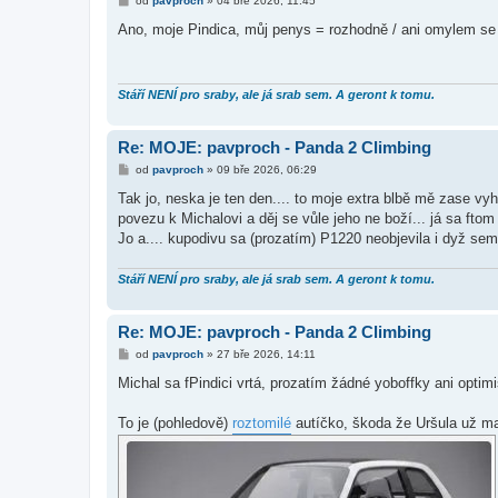
od
pavproch
»
04 bře 2026, 11:45
ř
í
Ano, moje Pindica, můj penys = rozhodně / ani omylem se 
s
p
ě
v
e
Stáří NENÍ pro sraby, ale já srab sem. A geront k tomu.
k
Re: MOJE: pavproch - Panda 2 Climbing
P
od
pavproch
»
09 bře 2026, 06:29
ř
í
Tak jo, neska je ten den.... to moje extra blbě mě zase vyh
s
povezu k Michalovi a děj se vůle jeho ne boží... já sa ftom 
p
ě
Jo a.... kupodivu sa (prozatím) P1220 neobjevila i dyž se
v
e
k
Stáří NENÍ pro sraby, ale já srab sem. A geront k tomu.
Re: MOJE: pavproch - Panda 2 Climbing
P
od
pavproch
»
27 bře 2026, 14:11
ř
í
Michal sa fPindici vrtá, prozatím žádné yoboffky ani optimi
s
p
ě
To je (pohledově)
roztomilé
autíčko, škoda že Uršula už ma
v
e
k