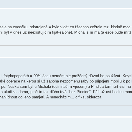
ela na zvedáku, odstrojená = bylo vidět co fšechno zežrala rez. Hodně moc t
i byl v dnes už neexistujícím fijat-saloně). Michal s ní má (a ešče bude mít) 
l má i fotyhopaparáth = 99% času nemám ale pražádný důvod ho používat. Kdys
jaké operace na kerou si už zaboha nezpomenu (aby po připojení mobilu k pc
do pc. Neska sem byl u Michala (quli inačím vjecem) a Pindica tam furt visí n
to ukáíízal doma, proč to tak dlůho trvá "bez Pindice". Fčíl už asi hodinu m
nahlídnout do jeho pamjeti. A nenecházím... cifiks, skleroza.