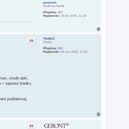
r
pavproch
u
Zkušenej Fiaťák
Příspěvky:
427
Registrován:
20 led 2006, 12:18
N
a
h
Vladka1
o
Znalec
r
Příspěvky:
661
u
Registrován:
20 úno 2020, 11:39
men, shodit dekl,
n + napnout kladku,
neni podtlakovej,
N
a
h
o