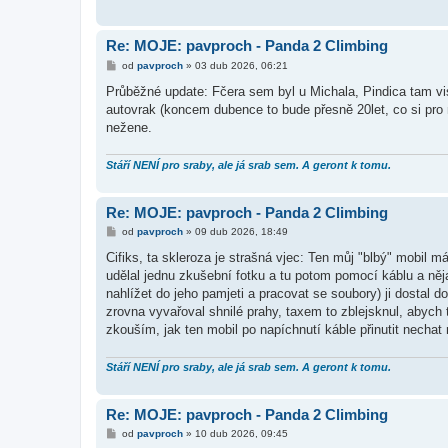
Re: MOJE: pavproch - Panda 2 Climbing
P
od
pavproch
»
03 dub 2026, 06:21
ř
í
Průběžné update: Fčera sem byl u Michala, Pindica tam vis
s
autovrak (koncem dubence to bude přesně 20let, co si pro n
p
ě
nežene.
v
e
k
Stáří NENÍ pro sraby, ale já srab sem. A geront k tomu.
Re: MOJE: pavproch - Panda 2 Climbing
P
od
pavproch
»
09 dub 2026, 18:49
ř
í
Cifiks, ta skleroza je strašná vjec: Ten můj "blbý" mobi
s
udělal jednu zkušební fotku a tu potom pomocí káblu a ně
p
ě
nahlížet do jeho pamjeti a pracovat se soubory) ji dostal 
v
zrovna vyvařoval shnilé prahy, taxem to zblejsknul, abych 
e
k
zkouším, jak ten mobil po napíchnutí káble přinutit nechat 
Stáří NENÍ pro sraby, ale já srab sem. A geront k tomu.
Re: MOJE: pavproch - Panda 2 Climbing
P
od
pavproch
»
10 dub 2026, 09:45
ř