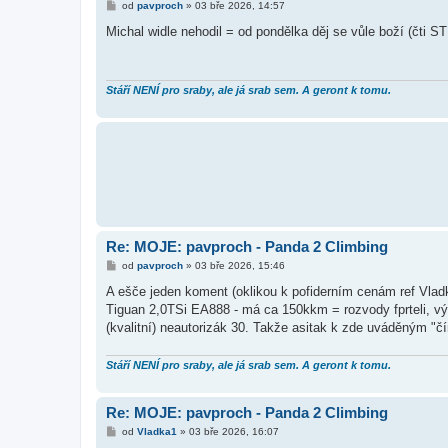
P
od
pavproch
»
03 bře 2026, 14:57
ř
í
Michal widle nehodil = od pondělka děj se vůle boží (čti ST
s
p
ě
v
e
Stáří NENÍ pro sraby, ale já srab sem. A geront k tomu.
k
Re: MOJE: pavproch - Panda 2 Climbing
P
od
pavproch
»
03 bře 2026, 15:46
ř
í
A ešče jeden koment (oklikou k pofiderním cenám ref Vladk
s
Tiguan 2,0TSi EA888 - má ca 150kkm = rozvody fprteli, vý
p
ě
(kvalitní) neautorizák 30. Takže asitak k zde uváděným "č
v
e
k
Stáří NENÍ pro sraby, ale já srab sem. A geront k tomu.
Re: MOJE: pavproch - Panda 2 Climbing
P
od
Vladka1
»
03 bře 2026, 16:07
ř