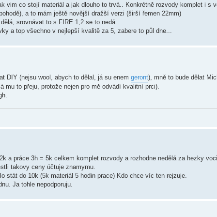
ak vim co stojí materiál a jak dlouho to trvá.. Konkrétně rozvody komplet i s
 pohodě), a to mám ještě novější dražší verzi (širší řemen 22mm)
 dělá, srovnávat to s FIRE 1,2 se to nedá..
vky a top všechno v nejlepší kvalitě za 5, zabere to půl dne...
t DIY (nejsu wool, abych to dělal, já su enem
geront
), mně to bude dělat Mi
já mu to přeju, protože nejen pro mě odvádí kvalitní prci).
gh.
 2k a práce 3h = 5k celkem komplet rozvody a rozhodne nedělá za hezky voci.
jestli takovy ceny účtuje znamymu.
o stát do 10k (5k materiál 5 hodin prace) Kdo chce víc ten rejzuje.
dnu. Ja tohle nepodporuju.