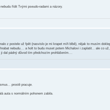
nebudu řídit Tvými pseudo-radami a názory.
nalo z postele už fpět (nasvislo je mi krapet míň blbě), nějak to musím doklep
hrabat nebudu.... a holt to budu muset potem Michalovi i zaplatit... ale co už,
m ji dal pádný důvod tím předchozím prohlášením....
smus... prostě pracuje.
lá auta s normálním pohonem zabila.