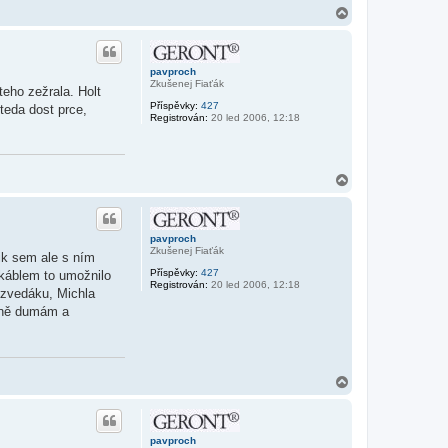
N
a
h
o
r
pavproch
u
Zkušenej Fiaťák
eho zežrala. Holt
Příspěvky:
427
teda dost prce,
Registrován:
20 led 2006, 12:18
N
a
h
o
r
pavproch
u
Zkušenej Fiaťák
ik sem ale s ním
Příspěvky:
427
 káblem to umožnilo
Registrován:
20 led 2006, 12:18
a zvedáku, Michla
arně dumám a
N
a
h
o
r
pavproch