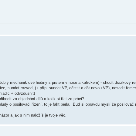
, dobrý mechanik dvě hodiny s prstem v nose a kafíčkem) - shodit drážkový ře
ice, sundat rozvod, (+ příp. sundat VP, očistit a dát novou VP), nasadit řeme
chladič + odvzdušnit)
řihodit za objednání dílů a kolik si říct za práci?
bludy o posilovači řízení, to je fakt perla.. Buď si opravdu myslí že posilovač 
 názor a jak s nim naložíš je tvoje věc.