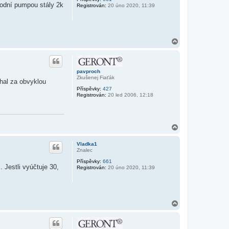
u
 vodní pumpou stály 2k
Registrován:
20 úno 2020, 11:39
N
a
h
o
r
pavproch
u
Zkušenej Fiaťák
chal za obvyklou
Příspěvky:
427
Registrován:
20 led 2006, 12:18
N
a
h
Vladka1
o
Znalec
r
Příspěvky:
661
u
 Jestli vyúčtuje 30,
Registrován:
20 úno 2020, 11:39
N
a
h
o