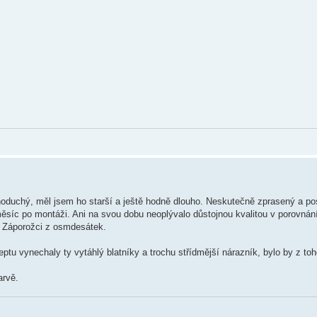
dnoduchý, měl jsem ho starší a ještě hodně dlouho. Neskutečně zprasený a p
 měsíc po montáži. Ani na svou dobu neoplývalo důstojnou kvalitou v porovnání
bo Záporožci z osmdesátek.
ptu vynechaly ty vytáhlý blatníky a trochu střídmější nárazník, bylo by z to
arvě.