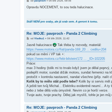
P
od
pavproch
»
04 bře 2026, 09:56
ř
í
Opravdu NOCEMENT, to sou teda halucinace.
s
p
ě
v
e
Stáří NENÍ pro sraby, ale já srab sem. A geront k tomu.
k
Re: MOJE: pavproch - Panda 2 Climbing
P
od
Vladka1
»
04 bře 2026, 11:42
ř
í
Jasně halucinace
Tak třeba ty rozvody, materiál:
s
https://www.motora.cz/fiat/panda-169_20 ... cedilu=204
p
ě
pokud se mění i VP tak +:
v
https://www.motora.cz/febi-bilstein/172 ... _ID=102205
e
k
Práce:
max 3 hodiny (tolik mi to trvalo když jsem je dělal poprvý
podepřít motor, sundat držák motoru, sundat řemenici na kl
protočit = kontrola nastavení, nandat všechno (příp. nalít 
Kolik by to mělo stát podle tebe?
Kolik by si servis měl p
A ještě ten tvůj Michal... Elektriku evidentně neumí... A ty 
nebo z tebe dělá vola úmyslně. Nevim co je horší verze.
Tvoje auto, tvoje prachy. Dělej jak myslíš, tohle je jen můj
Re: MOJE: pavproch - Panda 2 Climbing
P