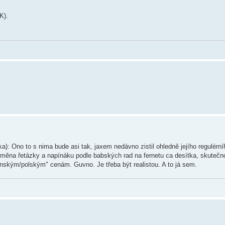
K).
a): Ono to s nima bude asi tak, jaxem nedávno zistil ohledně jejího regulérn
měna řetázky a napínáku podle babských rad na fernetu ca desítka, skutečno
ínským/polským" cenám. Guvno. Je třeba být realistou. A to já sem.