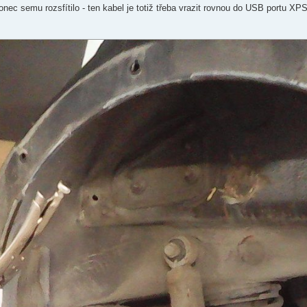
konec semu rozsfítilo - ten kabel je totiž třeba vrazit rovnou do USB portu X