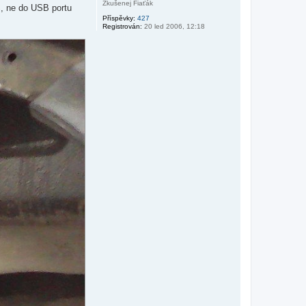
u
Zkušenej Fiaťák
PS, ne do USB portu
Příspěvky:
427
Registrován:
20 led 2006, 12:18