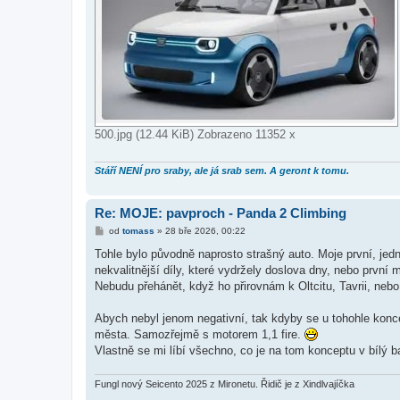
500.jpg (12.44 KiB) Zobrazeno 11352 x
Stáří NENÍ pro sraby, ale já srab sem. A geront k tomu.
Re: MOJE: pavproch - Panda 2 Climbing
P
od
tomass
»
28 bře 2026, 00:22
ř
í
Tohle bylo původně naprosto strašný auto. Moje první, je
s
nekvalitnější díly, které vydržely doslova dny, nebo první
p
ě
Nebudu přehánět, když ho přirovnám k Oltcitu, Tavrii, ne
v
e
k
Abych nebyl jenom negativní, tak kdyby se u tohohle konce
města. Samozřejmě s motorem 1,1 fire.
Vlastně se mi líbí všechno, co je na tom konceptu v bílý b
Fungl nový Seicento 2025 z Mironetu. Řidič je z Xindlvajíčka