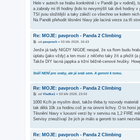
í
Hele v autech se hrabu konkrétně i v Pandě (je v rodině), t
s
a zabraly mi tři hodiny (kdo to nevymýšlí tak dvě hodiny v
p
ě
TSI jsou složitější a taky záleží co všechno se kolem nich
v
Na Pandě přehodit těsnění hlavy jde laciná verze za tři sto
e
k
Re: MOJE: pavproch - Panda 2 Climbing
P
od
pavproch
»
03 bře 2026, 16:43
ř
í
Jenže já tady NIGDY NIGDE nespal, že sa ftom budu hraba
s
úplatu (jako vždy) a ten musí z něčeho taky žít a přežit (a 
p
ě
Takže DIY lacná jappka a tržní běžně-cenové hrušky. How
v
e
k
Stáří NENÍ pro sraby, ale já srab sem. A geront k tomu.
Re: MOJE: pavproch - Panda 2 Climbing
P
od
Vladka1
»
03 bře 2026, 23:03
ř
í
1000 Kc/h je myslím dost, takže třeba ty rozvody materiál
s
tak dělá 10k za hodinu což je na úrovni lichvy. O to horsi 
p
ě
Těsnění hlavy v luxusní verzi by v servisu na 1,2 FIRE měl
v
Servisy zneužívají že jich je málo a geronti to sami nezvlá
e
k
Re: MOJE: pavproch - Panda 2 Climbing