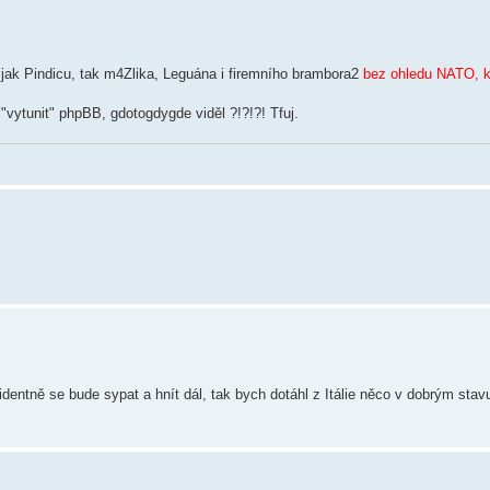
otě jak Pindicu, tak m4Zlika, Leguána i firemního brambora2
bez ohledu NATO, ko
"vytunit" phpBB, gdotogdygde viděl ?!?!?! Tfuj.
identně se bude sypat a hnít dál, tak bych dotáhl z Itálie něco v dobrým stav