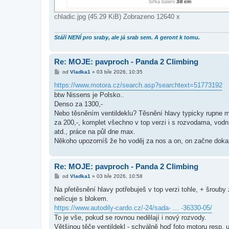
chladic.jpg (45.29 KiB) Zobrazeno 12640 x
Stáří NENÍ pro sraby, ale já srab sem. A geront k tomu.
Re: MOJE: pavproch - Panda 2 Climbing
P
od
Vladka1
»
03 bře 2026, 10:35
ř
í
https://www.motora.cz/search.asp?searchtext=51773192
s
btw Nissens je Polsko..
p
ě
Denso za 1300,-
v
Nebo těsněním ventildeklu? Těsnění hlavy typicky rupne mez
e
k
za 200,-, komplet všechno v top verzi i s rozvodama, vodní
atd., práce na půl dne max.
Někoho upozorníš že ho voděj za nos a on, on začne doka
Re: MOJE: pavproch - Panda 2 Climbing
P
od
Vladka1
»
03 bře 2026, 10:58
ř
í
Na přetěsnění hlavy potřebuješ v top verzi tohle, + šrouby z
s
nelícuje s blokem.
p
ě
https://www.autodily-cardo.cz/-24/sada- ... -36330-05/
v
To je vše, pokud se rovnou nedělají i nový rozvody.
e
k
Většinou těče ventildekl - schválně hoď foto motoru resp. u