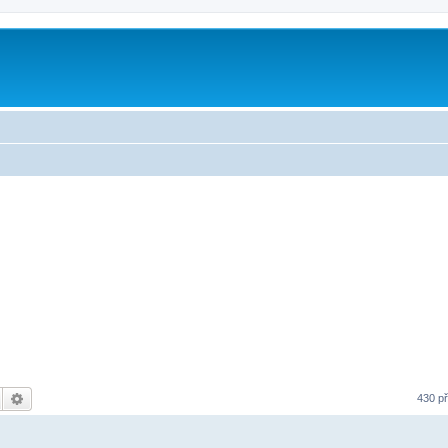
Hledat
Pokročilé hledání
430 p