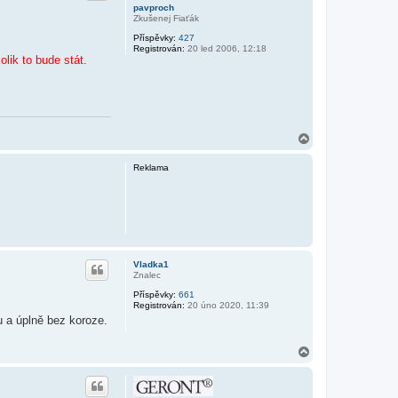
pavproch
Zkušenej Fiaťák
Příspěvky:
427
Registrován:
20 led 2006, 12:18
lik to bude stát.
N
a
h
Reklama
o
r
u
Vladka1
Znalec
Příspěvky:
661
Registrován:
20 úno 2020, 11:39
u a úplně bez koroze.
N
a
h
o