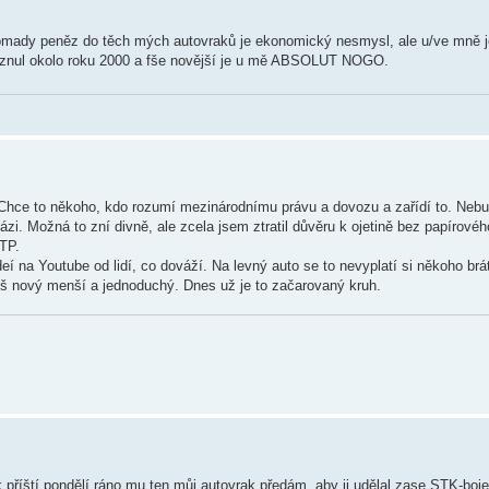
romady peněz do těch mých autovraků je ekonomický nesmysl, ale u/ve mně 
rznul okolo roku 2000 a fše novější je u mě ABSOLUT NOGO.
Chce to někoho, kdo rozumí mezinárodnímu právu a dovozu a zařídí to. Nebu
zi. Možná to zní divně, ale zcela jsem ztratil důvěru k ojetině bez papírov
 TP.
eí na Youtube od lidí, co dováží. Na levný auto se to nevyplatí si někoho brá
píš nový menší a jednoduchý. Dnes už je to začarovaný kruh.
 příští pondělí ráno mu ten můj autovrak předám, aby ji udělal zase STK-boje