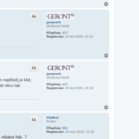
N
a
h
o
r
pavproch
u
Zkušenej Fiaťák
Příspěvky:
427
Registrován:
20 led 2006, 12:18
N
a
h
o
r
pavproch
u
Zkušenej Fiaťák
nepřišel) je klid,
Příspěvky:
427
eb něco tak.
Registrován:
20 led 2006, 12:18
N
a
h
Vladka1
o
Znalec
r
Příspěvky:
661
u
Registrován:
20 úno 2020, 11:39
nějakej fejk..?