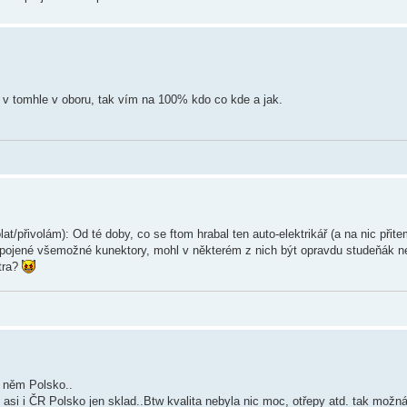
 v tomhle v oboru, tak vím na 100% kdo co kde a jak.
řivolám): Od té doby, co se ftom hrabal ten auto-elektrikář (a na nic přitem 
zpojené všemožné kunektory, mohl v některém z nich být opravdu studeňák n
tra?
a něm Polsko..
asi i ČR Polsko jen sklad..Btw kvalita nebyla nic moc, otřepy atd. tak možná 