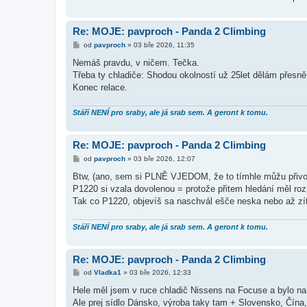
Re: MOJE: pavproch - Panda 2 Climbing
P
od
pavproch
»
03 bře 2026, 11:35
ř
í
Nemáš pravdu, v ničem. Tečka.
s
Třeba ty chladiče: Shodou okolností už 25let dělám přesně
p
ě
Konec relace.
v
e
k
Stáří NENÍ pro sraby, ale já srab sem. A geront k tomu.
Re: MOJE: pavproch - Panda 2 Climbing
P
od
pavproch
»
03 bře 2026, 12:07
ř
í
Btw, (ano, sem si PLNĚ VJEDOM, že to tímhle můžu přivolat/p
s
P1220 si vzala dovolenou = protože přitem hledání měl ro
p
ě
Tak co P1220, objevíš sa naschvál ešče neska nebo až zí
v
e
k
Stáří NENÍ pro sraby, ale já srab sem. A geront k tomu.
Re: MOJE: pavproch - Panda 2 Climbing
P
od
Vladka1
»
03 bře 2026, 12:33
ř
í
Hele měl jsem v ruce chladič Nissens na Focuse a bylo n
s
Ale prej sídlo Dánsko, výroba taky tam + Slovensko, Čína, 
p