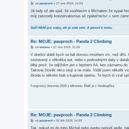
P
od
pavproch
»
27 úno 2026, 14:03
ř
í
Já tady už ale spal, že souhlasím s Michalem že sypat h
s
můj zatvrzelý konzervatismus až zpátečnictví = sem zam
p
ě
v
e
Stáří NENÍ pro sraby, ale já srab sem. A geront k tomu.
k
Re: MOJE: pavproch - Panda 2 Climbing
P
od
tomass
»
27 úno 2026, 21:00
ř
í
V dnešní době bych se bál dovozu mnohem víc, než dřív. 
s
sestavený z několika aut, nebo s podvodnými daty v databá
p
ě
blbý pocit, že odjíždím jen s lejstrem A4, bez záznamu do
v
Takovej člověk něco stojí a ne málo. Viděl jsem několik vid
e
k
škoda si někoho brát a kupovat ojetinu. To bych si vzal s
Fungl nový Seicento 2025 z Mironetu. Řidič je z Xindlvajíčka
Re: MOJE: pavproch - Panda 2 Climbing
P
od
pavproch
»
02 bře 2026, 14:55
ř
í
Tak, pokud mi do toho Michal nebo panbu nehodí widle, tak