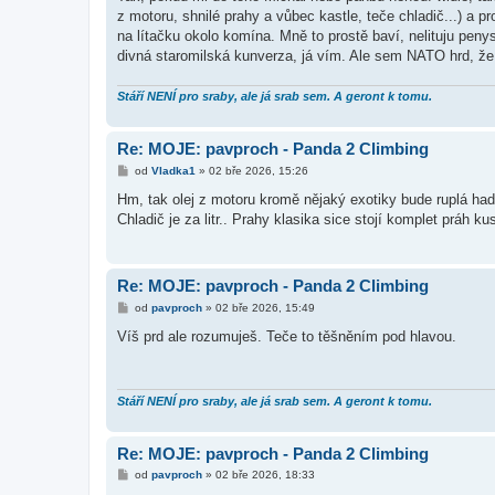
s
z motoru, shnilé prahy a vůbec kastle, teče chladič...) a p
p
ě
na lítačku okolo komína. Mně to prostě baví, nelituju peny
v
divná staromilská kunverza, já vím. Ale sem NATO hrd, že
e
k
Stáří NENÍ pro sraby, ale já srab sem. A geront k tomu.
Re: MOJE: pavproch - Panda 2 Climbing
P
od
Vladka1
»
02 bře 2026, 15:26
ř
í
Hm, tak olej z motoru kromě nějaký exotiky bude ruplá hadic
s
Chladič je za litr.. Prahy klasika sice stojí komplet práh ku
p
ě
v
e
k
Re: MOJE: pavproch - Panda 2 Climbing
P
od
pavproch
»
02 bře 2026, 15:49
ř
í
Víš prd ale rozumuješ. Teče to těšněním pod hlavou.
s
p
ě
v
e
Stáří NENÍ pro sraby, ale já srab sem. A geront k tomu.
k
Re: MOJE: pavproch - Panda 2 Climbing
P
od
pavproch
»
02 bře 2026, 18:33
ř