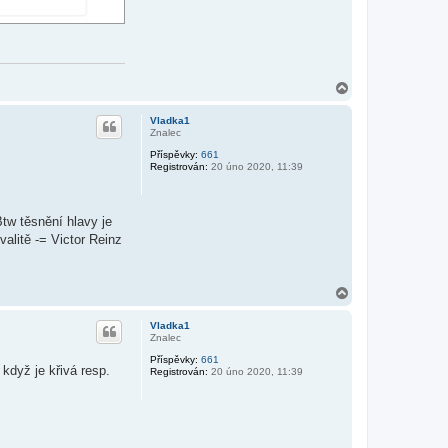
N
a
h
Vladka1
o
Znalec
r
Příspěvky:
661
u
Registrován:
20 úno 2020, 11:39
Btw těsnění hlavy je
alitě -= Victor Reinz
N
a
h
Vladka1
o
Znalec
r
Příspěvky:
661
u
 když je křivá resp.
Registrován:
20 úno 2020, 11:39