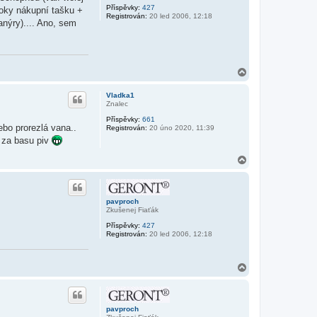
Příspěvky:
427
 roky nákupní tašku +
Registrován:
20 led 2006, 12:18
anýry).... Ano, sem
N
a
h
Vladka1
o
Znalec
r
Příspěvky:
661
u
ebo prorezlá vana..
Registrován:
20 úno 2020, 11:39
to za basu piv
N
a
h
o
r
pavproch
u
Zkušenej Fiaťák
Příspěvky:
427
Registrován:
20 led 2006, 12:18
N
a
h
o
r
pavproch
u