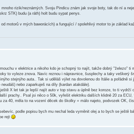
liš mnoho rizik/neznámých. Svoju Pindicu znám jak svoje boty, tak do ní a neje
 skrz STK) budu (a ráth) holt budu sypat penys.
íl od motorů v mých baworácích) a fungující / spolehlivý motor to je základ ka
mouchu v elektrice a nikoho kdo je schopný to najít, takže dobrý "železo" t
 roky to vyleze znova. Navíc reznou i nápravnice, šusplechy a taky veškerý š
inýho stejnýho auta.. Tak si uděláš výlet na dovolenou do Itálie a pořádně si j
o neudáš) nebo zaparkuješ na díly (kardan atakdále).
eště X let tak je lepší najít auto v top stavu a úplně bez koroze, to ti vydrží
lší prachy.. Psal jsi něco o 50k, vyřešit elektriku dalších klidně 20 za ECU, t
za 40, měla to na vození děcek do školky = málo najeto, podvozek OK, čis
bevíc, podle popisu bych mu nechal leda vyměnit olej a to bych se ještě b
be rejt