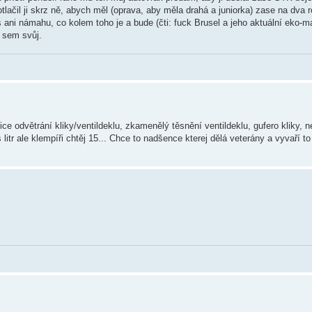
rotlačil ji skrz ně, abych měl (oprava, aby měla drahá a juniorka) zase na dva
s ani námahu, co kolem toho je a bude (čti: fuck Brusel a jeho aktuální eko-m
 sem svůj.
e odvětrání kliky/ventildeklu, zkamenělý těsnění ventildeklu, gufero kliky, n
s litr ale klempíři chtěj 15... Chce to nadšence kterej dělá veterány a vyvaří 