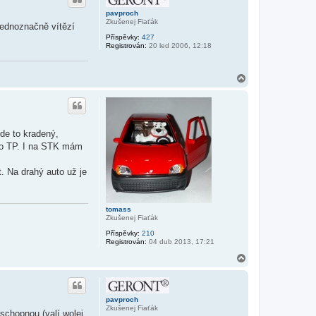
o
r
pavproch
u
Zkušenej Fiaťák
jednoznačně vítězí
Příspěvky:
427
Registrován:
20 led 2006, 12:18
N
a
h
o
r
u
de to kradený,
ého TP. I na STK mám
t. Na drahý auto už je
tomass
Zkušenej Fiaťák
Příspěvky:
210
Registrován:
04 dub 2013, 17:21
N
a
h
o
r
pavproch
u
Zkušenej Fiaťák
schopnou (valí wolej