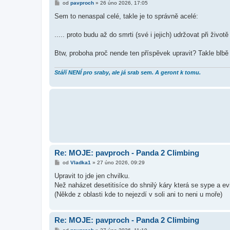
P
od
pavproch
»
26 úno 2026, 17:05
ř
í
Sem to nenaspal celé, takle je to správně acelé:
s
p
ě
..... proto budu až do smrti (své i jejich) udržovat při živ
v
e
k
Btw, proboha proč nende ten příspěvek upravit? Takle blbě 
Stáří NENÍ pro sraby, ale já srab sem. A geront k tomu.
Re: MOJE: pavproch - Panda 2 Climbing
P
od
Vladka1
»
27 úno 2026, 09:29
ř
í
Upravit to jde jen chvilku.
s
Než naházet desetitisíce do shnilý káry která se sype a ev
p
ě
(Někde z oblasti kde to nejezdí v soli ani to neni u moře)
v
e
k
Re: MOJE: pavproch - Panda 2 Climbing
P