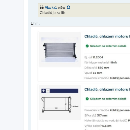
í
s
Vladka1
píše:
p
ě
Chladič je za litr.
v
e
k
Ehm.