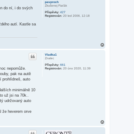
r
pavproch
u
Zkušenej Fiaťák
n do ní, i do svých
Příspěvky:
427
Registrován:
20 led 2006, 12:18
ždého autí. Kastle sa
N
a
h
Vladka1
o
Znalec
r
Příspěvky:
661
u
i moc nepomůže.
Registrován:
20 úno 2020, 11:39
rouby, pak na autě
í prohlídneš, auto
 dalších minimálně 10
o už jsi na 70k..
tý udržovaný auto
ál že heverem orve
N
a
h