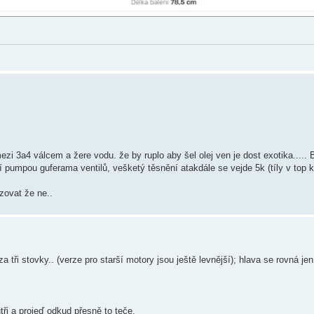
i 3a4 válcem a žere vodu. že by ruplo aby šel olej ven je dost exotika..... 
 pumpou guferama ventilů, vešketý těsnění atakdále se vejde 5k (tíly v top kv
zovat že ne..
a tři stovky.. (verze pro starší motory jsou ještě levnější); hlava se rovná jen
tři a projeď odkud přesně to teče.