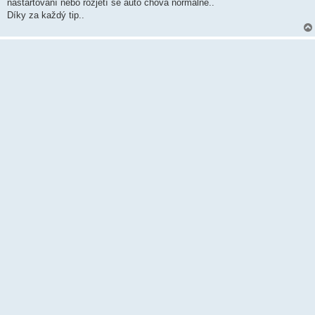
k
nastartování nebo rozjetí se auto chová normálně..
Díky za každý tip..