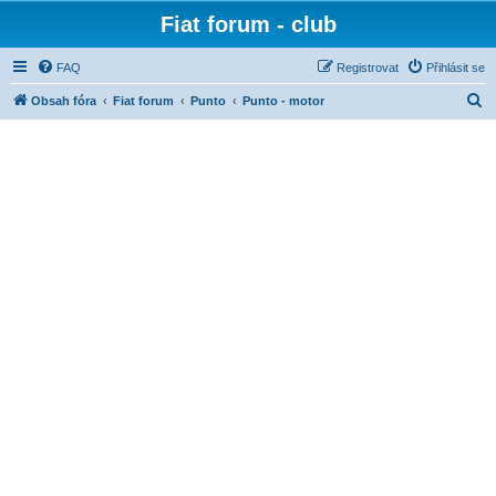
Fiat forum - club
FAQ
Registrovat
Přihlásit se
H
Obsah fóra
Fiat forum
Punto
Punto - motor
l
e
d
a
t