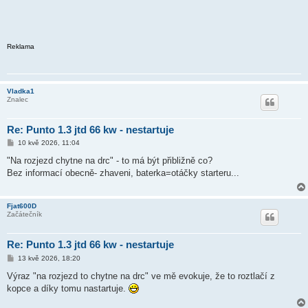
Reklama
Vladka1
Znalec
Re: Punto 1.3 jtd 66 kw - nestartuje
P
10 kvě 2026, 11:04
ř
í
"Na rozjezd chytne na drc" - to má být přibližně co?
s
Bez informací obecně- zhaveni, baterka=otáčky starteru...
p
ě
v
e
Fjat600D
k
Začátečník
Re: Punto 1.3 jtd 66 kw - nestartuje
P
13 kvě 2026, 18:20
ř
í
Výraz "na rozjezd to chytne na drc" ve mě evokuje, že to roztlačí z
s
kopce a díky tomu nastartuje.
p
ě
v