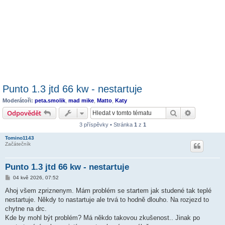
Punto 1.3 jtd 66 kw - nestartuje
Moderátoři:
peta.smolik
,
mad mike
,
Matto
,
Katy
Hledat
Pokročilé 
Odpovědět
3 příspěvky • Stránka
1
z
1
Tomino1143
Začátečník
Punto 1.3 jtd 66 kw - nestartuje
P
04 kvě 2026, 07:52
ř
í
Ahoj všem zpriznenym. Mám problém se startem jak studené tak teplé
s
nestartuje. Někdy to nastartuje ale trvá to hodně dlouho. Na rozjezd to
p
ě
chytne na drc.
v
Kde by mohl být problém? Má někdo takovou zkušenost.. Jinak po
e