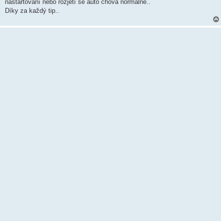
k
nastartování nebo rozjetí se auto chová normálně..
Díky za každý tip..