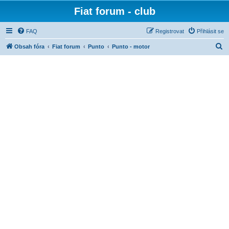
Fiat forum - club
FAQ
Registrovat
Přihlásit se
H
Obsah fóra
Fiat forum
Punto
Punto - motor
l
e
d
a
t