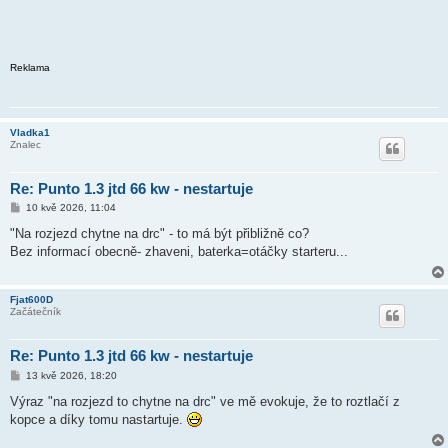
Reklama
Vladka1
Znalec
Re: Punto 1.3 jtd 66 kw - nestartuje
P
10 kvě 2026, 11:04
ř
í
"Na rozjezd chytne na drc" - to má být přibližně co?
s
Bez informací obecně- zhaveni, baterka=otáčky starteru...
p
ě
v
e
Fjat600D
k
Začátečník
Re: Punto 1.3 jtd 66 kw - nestartuje
P
13 kvě 2026, 18:20
ř
í
Výraz "na rozjezd to chytne na drc" ve mě evokuje, že to roztlačí z
s
kopce a díky tomu nastartuje.
p
ě
v