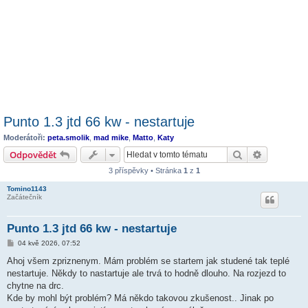
Punto 1.3 jtd 66 kw - nestartuje
Moderátoři:
peta.smolik
,
mad mike
,
Matto
,
Katy
Hledat
Pokročilé 
Odpovědět
3 příspěvky • Stránka
1
z
1
Tomino1143
Začátečník
Punto 1.3 jtd 66 kw - nestartuje
P
04 kvě 2026, 07:52
ř
í
Ahoj všem zpriznenym. Mám problém se startem jak studené tak teplé
s
nestartuje. Někdy to nastartuje ale trvá to hodně dlouho. Na rozjezd to
p
ě
chytne na drc.
v
Kde by mohl být problém? Má někdo takovou zkušenost.. Jinak po
e