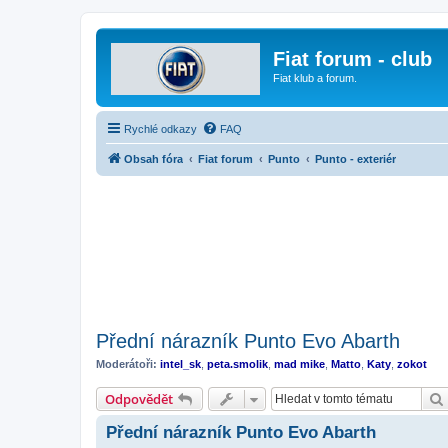
Fiat forum - club
Fiat klub a forum.
Rychlé odkazy
FAQ
Obsah fóra
Fiat forum
Punto
Punto - exteriér
Přední nárazník Punto Evo Abarth
Moderátoři:
intel_sk
,
peta.smolik
,
mad mike
,
Matto
,
Katy
,
zokot
Odpovědět
Přední nárazník Punto Evo Abarth