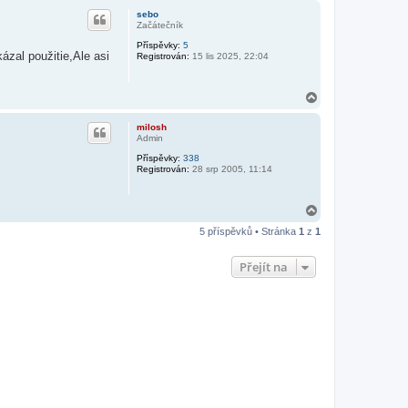
h
sebo
o
Začátečník
r
Příspěvky:
5
u
ázal použitie,Ale asi
Registrován:
15 lis 2025, 22:04
N
a
h
milosh
o
Admin
r
Příspěvky:
338
u
Registrován:
28 srp 2005, 11:14
N
a
5 příspěvků • Stránka
1
z
1
h
o
r
Přejít na
u