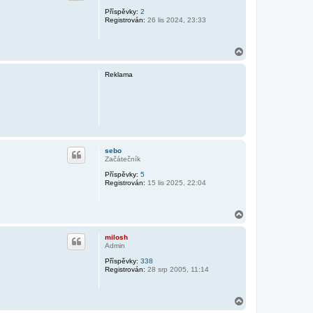
Příspěvky:
2
Registrován:
26 lis 2024, 23:33
N
a
h
Reklama
o
r
u
sebo
Začátečník
Příspěvky:
5
Registrován:
15 lis 2025, 22:04
N
a
h
milosh
o
Admin
r
Příspěvky:
338
u
Registrován:
28 srp 2005, 11:14
N
a