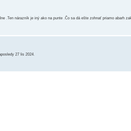
álne .Ten nárazník je iný ako na punte .Čo sa dá ešte zohnať priamo abarh zak
naposledy 27 lis 2024.