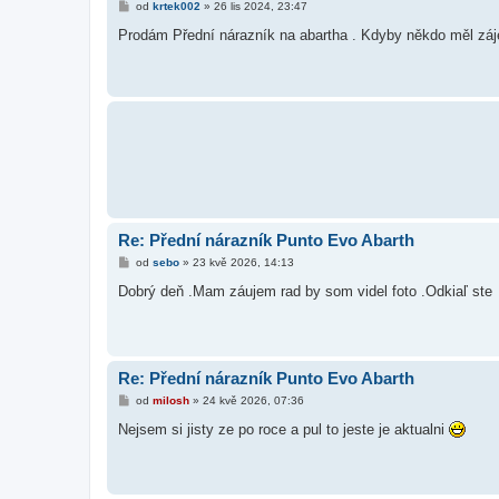
P
od
krtek002
»
26 lis 2024, 23:47
ř
í
Prodám Přední nárazník na abartha . Kdyby někdo měl záj
s
p
ě
v
e
k
Re: Přední nárazník Punto Evo Abarth
P
od
sebo
»
23 kvě 2026, 14:13
ř
í
Dobrý deň .Mam záujem rad by som videl foto .Odkiaľ ste
s
p
ě
v
e
k
Re: Přední nárazník Punto Evo Abarth
P
od
milosh
»
24 kvě 2026, 07:36
ř
í
Nejsem si jisty ze po roce a pul to jeste je aktualni
s
p
ě
v
e