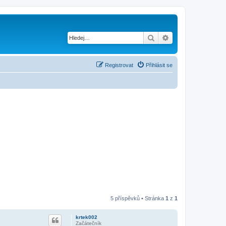
Hledat
Pokročilé hledání
Registrovat
Přihlásit se
5 příspěvků • Stránka
1
z
1
krtek002
Začátečník