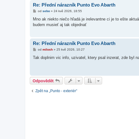
k
Re: Přední nárazník Punto Evo Abarth
P
od
sebo
»
24 kvě 2026, 18:55
ř
í
Mno ak niekto niečo hľadá je irelevantne ci je to ešte aktu
s
budem musieť aj tak objednať
p
ě
v
e
k
Re: Přední nárazník Punto Evo Abarth
P
od
milosh
»
25 kvě 2026, 10:27
ř
í
Tak doplnim vic info, uzivatel, ktery psal inzerat, zde byl 
s
p
ě
v
e
k
Odpovědět
Zpět na „Punto - exteriér“