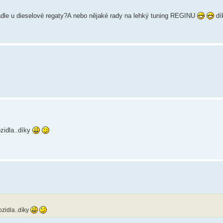
adle u dieselové regaty?A nebo nějaké rady na lehký tuning REGINU
dí
ozidla..díky
ozidla..díky