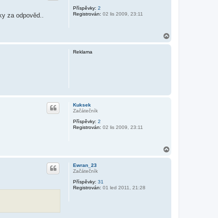
Příspěvky:
2
Registrován:
02 lis 2009, 23:11
ky za odpověd..
N
a
h
Reklama
o
r
u
Kuksek
Začátečník
Příspěvky:
2
Registrován:
02 lis 2009, 23:11
N
a
h
Ewran_23
o
Začátečník
r
Příspěvky:
31
u
Registrován:
01 led 2011, 21:28