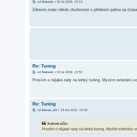
P
od
Kuksek
»
02 lis 2009, 23:13
ř
í
Zdravim,mate někdo zkušenosti s přidáním paliva na čerp
s
p
ě
v
e
k
Re: Tuning
P
od
Kuksek
»
03 lis 2009, 19:52
ř
í
Prosíím o nějaké rady na lehký tuning..Myslím exteriéru v
s
p
ě
v
e
k
Re: Tuning
P
od
Ewran_23
»
16 led 2011, 10:08
ř
í
s
Kuksek píše:
p
ě
Prosíím o nějaké rady na lehký tuning..Myslím exteriéru v
v
e