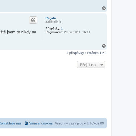
N
a
h
Regata
o
Začátečník
r
Příspěvky:
1
u
ště jsem to nikdy na
Registrován:
28 črc 2011, 16:14
N
a
4 příspěvky • Stránka
1
z
1
h
o
r
Přejít na
u
Kontaktujte nás
Smazat cookies
Všechny časy jsou v
UTC+02:00