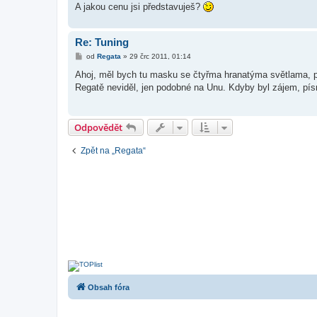
k
A jakou cenu jsi představuješ?
Re: Tuning
P
od
Regata
»
29 črc 2011, 01:14
ř
í
Ahoj, měl bych tu masku se čtyřma hranatýma světlama, pr
s
Regatě neviděl, jen podobné na Unu. Kdyby byl zájem, pís
p
ě
v
e
k
Odpovědět
Zpět na „Regata“
Obsah fóra