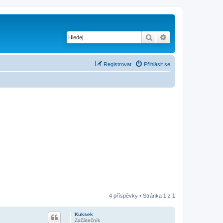
Hledat
Pokročilé hledání
Registrovat
Přihlásit se
4 příspěvky • Stránka
1
z
1
Kuksek
Začátečník