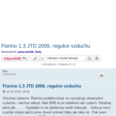
Fiorino 1.3 JTD 2009, regulce vzduchu
Moderátoři:
peta.smolik
,
Katy
Hledat
Pokročilé 
Odpovědět
1 příspěvek • Stránka
1
z
1
Jira
Začátečník
Fiorino 1.3 JTD 2009, regulce vzduchu
P
01 črc 2012, 16:28
ř
í
Všechny zdravím. Řešíme problém,který se vyznačuje ufouknutím
s
vzduchu - nevíme odkud. Nad 3000 ot,se odněkud valí vzduch. Strašnej
p
ě
jekot,ale......... Vypadalo to na optokovej vantil turba,ale... turbo je nový -
v
a pořád stejný,takže jsme zkusil snímač tlaku,ale taky nic. Pak jsem
e