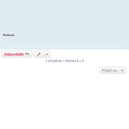
Reklama
Odpovědět
1 příspěvek • Stránka
1
z
1
Přejít na