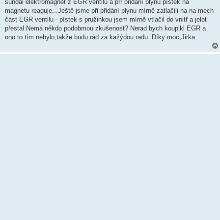
k
sundal elektromagnet z EGR ventilu a prř přidání plynu pístek na
magnetu reaguje...Ještě jsme při přidání plynu mírně zatlačili na na mech
část EGR ventilu - pístek s pružinkou jsem mírně vtlačil do vnitř a jelot
přestal.Nemá někdo podobmou zkušenost? Nerad bych koupikl EGR a
ono to tím nebylo,takže budu rád za kažýdou radu. Díky moc,Jirka