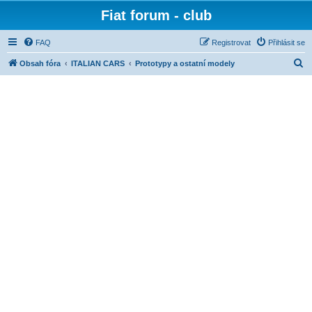
Fiat forum - club
FAQ
Registrovat
Přihlásit se
H
Obsah fóra
ITALIAN CARS
Prototypy a ostatní modely
l
e
d
a
t