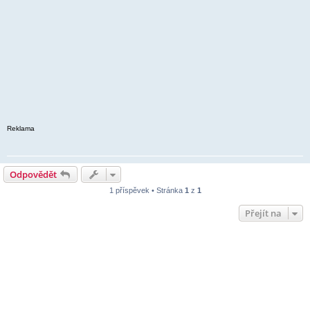
Reklama
Odpovědět
1 příspěvek • Stránka
1
z
1
Přejít na