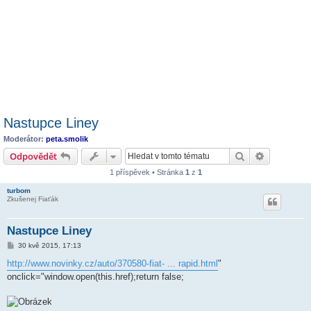
Nastupce Liney
Moderátor:
peta.smolik
Hledat
Pokročilé 
Odpovědět
1 příspěvek • Stránka
1
z
1
turbom
Zkušenej Fiaťák
Nastupce Liney
P
30 kvě 2015, 17:13
ř
í
http://www.novinky.cz/auto/370580-fiat- ... rapid.html
"
s
onclick="window.open(this.href);return false;
p
ě
v
e