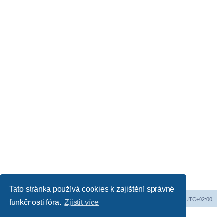
Tato stránka používá cookies k zajištění správné
Obsah fóra
Všechny časy jsou v
UTC+02:00
funkčnosti fóra.
Zjistit více
Založeno na
phpBB
® Forum Software © phpBB Limited