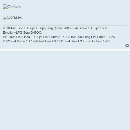
k
2020-Fiat Tipo 1.4 T-jet HB lpg Stag Q-box.2008- Fiat Bravo 1.4 T-jet 150k
Emotion+LPG Stag Q-BOX.
Ex: 2008 Fiat Linea-1.4 T-jet,Fiat Punto HLX 1.2 16v 2000 +lpg.Fiat Punto 1.2 8V
2002.Fiat Punto 1.1 1996.Fiat Uno 1.0 1991.Fiat Uno 1.3 Turbo I.e logo 1991