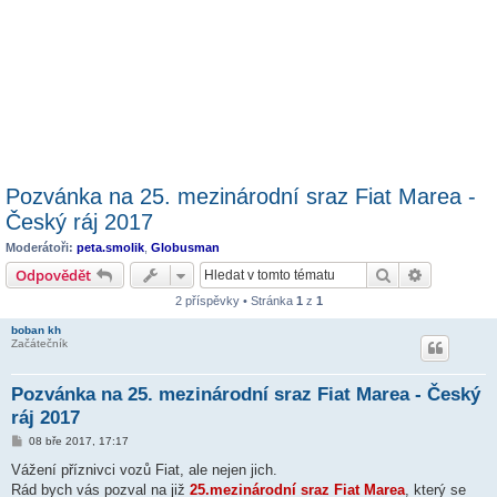
Pozvánka na 25. mezinárodní sraz Fiat Marea -
Český ráj 2017
Moderátoři:
peta.smolik
,
Globusman
Hledat
Pokročilé 
Odpovědět
2 příspěvky • Stránka
1
z
1
boban kh
Začátečník
Pozvánka na 25. mezinárodní sraz Fiat Marea - Český
ráj 2017
P
08 bře 2017, 17:17
ř
í
Vážení příznivci vozů Fiat, ale nejen jich.
s
Rád bych vás pozval na již
25.mezinárodní sraz Fiat Marea
, který se
p