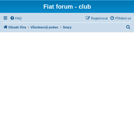
Fiat forum - club
FAQ
Registrovat
Přihlásit se
H
Obsah fóra
Všeobecný pokec
Srazy
l
e
d
a
t