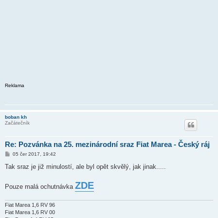
Reklama
boban kh
Začátečník
Re: Pozvánka na 25. mezinárodní sraz Fiat Marea - Český ráj
P
05 čer 2017, 19:42
ř
í
Tak sraz je již minulostí, ale byl opět skvělý, jak jinak.....
s
p
ě
ZDE
Pouze malá ochutnávka
v
e
k
Fiat Marea 1,6 RV 96
Fiat Marea 1,6 RV 00