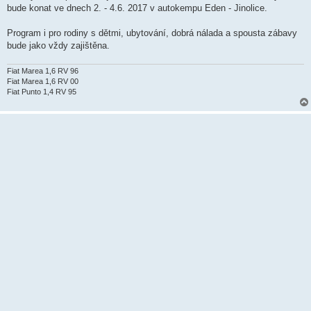
ě
bude konat ve dnech 2. - 4.6. 2017 v autokempu Eden - Jinolice.
v
e
k
Program i pro rodiny s dětmi, ubytování, dobrá nálada a spousta zábavy
bude jako vždy zajištěna.
Fiat Marea 1,6 RV 96
Fiat Marea 1,6 RV 00
Fiat Punto 1,4 RV 95