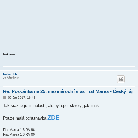
Reklama
boban kh
Začátečník
Re: Pozvánka na 25. mezinárodní sraz Fiat Marea - Český ráj
P
05 čer 2017, 19:42
ř
í
Tak sraz je již minulostí, ale byl opět skvělý, jak jinak.....
s
p
ě
ZDE
Pouze malá ochutnávka
v
e
k
Fiat Marea 1,6 RV 96
Fiat Marea 1,6 RV 00