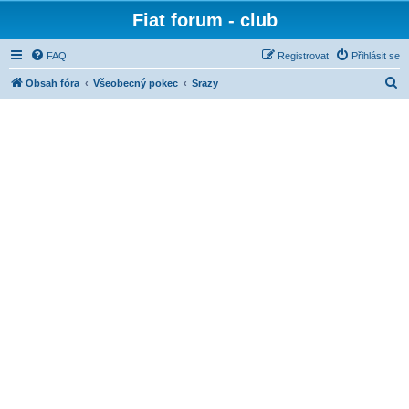
Fiat forum - club
FAQ
Registrovat
Přihlásit se
H
Obsah fóra
Všeobecný pokec
Srazy
l
e
d
a
t