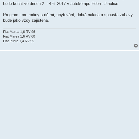
ě
bude konat ve dnech 2. - 4.6. 2017 v autokempu Eden - Jinolice.
v
e
k
Program i pro rodiny s dětmi, ubytování, dobrá nálada a spousta zábavy
bude jako vždy zajištěna.
Fiat Marea 1,6 RV 96
Fiat Marea 1,6 RV 00
Fiat Punto 1,4 RV 95