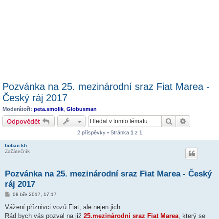
Pozvánka na 25. mezinárodní sraz Fiat Marea -
Český ráj 2017
Moderátoři:
peta.smolik
,
Globusman
Hledat
Pokročilé 
Odpovědět
2 příspěvky • Stránka
1
z
1
boban kh
Začátečník
Pozvánka na 25. mezinárodní sraz Fiat Marea - Český
ráj 2017
P
08 bře 2017, 17:17
ř
í
Vážení příznivci vozů Fiat, ale nejen jich.
s
Rád bych vás pozval na již
25.mezinárodní sraz Fiat Marea
, který se
p