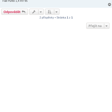
Fiat Punto 1,4 RV 95
Odpovědět
2 příspěvky • Stránka
1
z
1
Přejít na