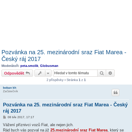
Pozvánka na 25. mezinárodní sraz Fiat Marea -
Český ráj 2017
Moderátoři:
peta.smolik
,
Globusman
Hledat
Pokročilé 
Odpovědět
2 příspěvky • Stránka
1
z
1
boban kh
Začátečník
Pozvánka na 25. mezinárodní sraz Fiat Marea - Český
ráj 2017
P
08 bře 2017, 17:17
ř
í
Vážení příznivci vozů Fiat, ale nejen jich.
s
Rád bych vás pozval na již
25.mezinárodní sraz Fiat Marea
, který se
p