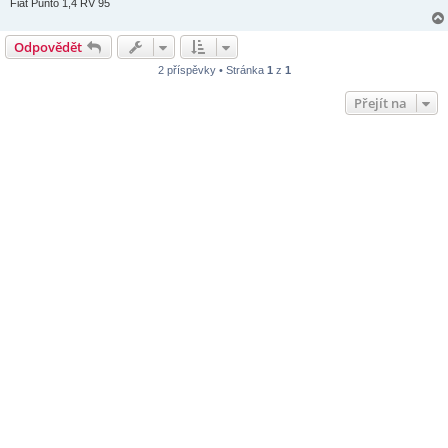
Fiat Punto 1,4 RV 95
Odpovědět
2 příspěvky • Stránka
1
z
1
Přejít na