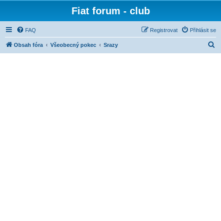
Fiat forum - club
FAQ
Registrovat
Přihlásit se
H
Obsah fóra
Všeobecný pokec
Srazy
l
e
d
a
t