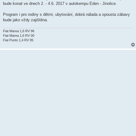
ě
bude konat ve dnech 2. - 4.6. 2017 v autokempu Eden - Jinolice.
v
e
k
Program i pro rodiny s dětmi, ubytování, dobrá nálada a spousta zábavy
bude jako vždy zajištěna.
Fiat Marea 1,6 RV 96
Fiat Marea 1,6 RV 00
Fiat Punto 1,4 RV 95