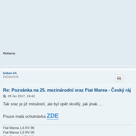
Reklama
boban kh
Začátečník
Re: Pozvánka na 25. mezinárodní sraz Fiat Marea - Český ráj
P
05 čer 2017, 19:42
ř
í
Tak sraz je již minulostí, ale byl opět skvělý, jak jinak.....
s
p
ě
ZDE
Pouze malá ochutnávka
v
e
k
Fiat Marea 1,6 RV 96
Fiat Marea 1,6 RV 00