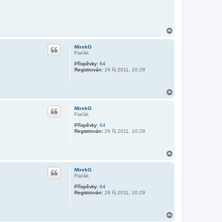
N
a
h
MirekG
o
Fiaťák
r
Příspěvky:
64
u
Registrován:
26 říj 2011, 10:29
N
a
h
MirekG
o
Fiaťák
r
Příspěvky:
64
u
Registrován:
26 říj 2011, 10:29
N
a
h
MirekG
o
Fiaťák
r
Příspěvky:
64
u
Registrován:
26 říj 2011, 10:29
N
a