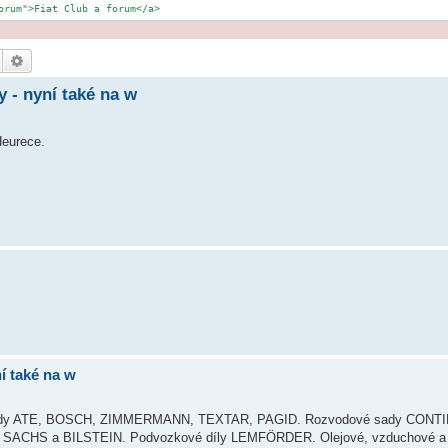
orum">Fiat Club a forum</a>
Hledat
Pokročilé hledání
y - nyní také na w
Heurece.
í také na w
ů. Brzdy ATE, BOSCH, ZIMMERMANN, TEXTAR, PAGID. Rozvodové sady CONT
, SACHS a BILSTEIN. Podvozkové díly LEMFÖRDER. Olejové, vzduchové a pa