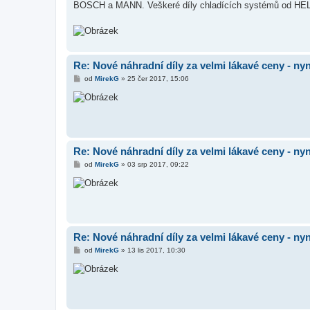
ě
BOSCH a MANN. Veškeré díly chladících systémů od HEL
v
e
k
Re: Nové náhradní díly za velmi lákavé ceny - nyn
P
od
MirekG
»
25 čer 2017, 15:06
ř
í
s
p
ě
v
e
k
Re: Nové náhradní díly za velmi lákavé ceny - nyn
P
od
MirekG
»
03 srp 2017, 09:22
ř
í
s
p
ě
v
e
k
Re: Nové náhradní díly za velmi lákavé ceny - nyn
P
od
MirekG
»
13 lis 2017, 10:30
ř
í
s
p
ě
v
e