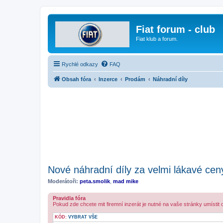
Fiat forum - club
Fiat klub a forum.
Rychlé odkazy
FAQ
Obsah fóra
Inzerce
Prodám
Náhradní díly
Nové náhradní díly za velmi lákavé cen
Moderátoři:
peta.smolik
,
mad mike
Pravidla fóra
Pokud zde chcete mit firemní inzerát je nutné na vaše stránky umístit
KÓD:
VYBRAT VŠE