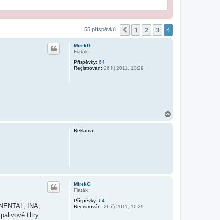
1
2
3
4
Předchozí
55 příspěvků
MirekG
Fiaťák
Příspěvky:
64
Registrován:
26 říj 2011, 10:29
N
a
h
Reklama
o
r
u
MirekG
Fiaťák
Příspěvky:
64
INENTAL, INA,
Registrován:
26 říj 2011, 10:29
livové filtry