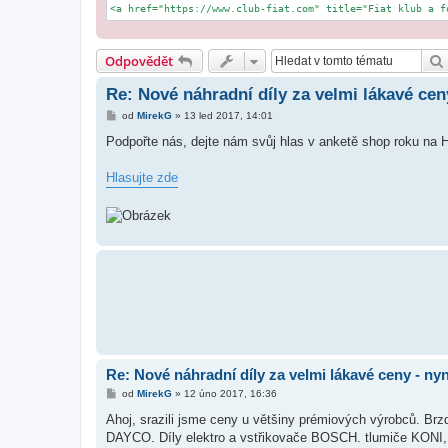
<a href="https://www.club-fiat.com" title="Fiat klub a f
Odpovědět
Re: Nové náhradní díly za velmi lákavé cen
P
od
MirekG
»
13 led 2017, 14:01
ř
í
Podpořte nás, dejte nám svůj hlas v anketě shop roku na 
s
p
ě
Hlasujte zde
v
e
k
Re: Nové náhradní díly za velmi lákavé ceny - nyn
P
od
MirekG
»
12 úno 2017, 16:36
ř
í
Ahoj, srazili jsme ceny u většiny prémiových výrobc
s
DAYCO. Díly elektro a vstřikovače BOSCH. tlumiče KONI
p