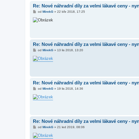
k
Re: Nové náhradní díly za velmi lákavé ceny - nyn
P
od
MirekG
»
22 bře 2018, 17:25
ř
í
s
p
ě
v
e
k
Re: Nové náhradní díly za velmi lákavé ceny - nyn
P
od
MirekG
»
13 lis 2018, 13:20
ř
í
s
p
ě
v
e
k
Re: Nové náhradní díly za velmi lákavé ceny - nyn
P
od
MirekG
»
19 lis 2018, 14:36
ř
í
s
p
ě
v
e
k
Re: Nové náhradní díly za velmi lákavé ceny - nyn
P
od
MirekG
»
21 led 2019, 08:06
ř
í
s