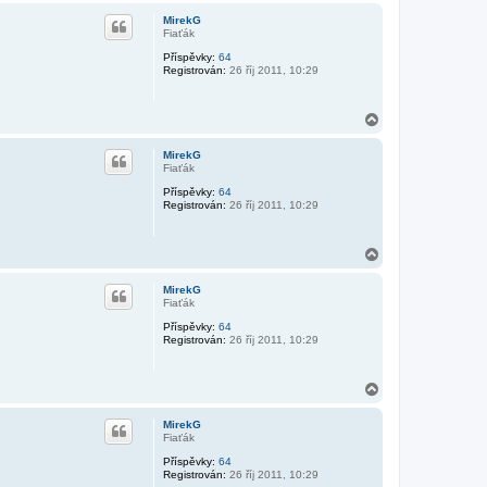
h
MirekG
o
Fiaťák
r
Příspěvky:
64
u
Registrován:
26 říj 2011, 10:29
N
a
h
MirekG
o
Fiaťák
r
Příspěvky:
64
u
Registrován:
26 říj 2011, 10:29
N
a
h
MirekG
o
Fiaťák
r
Příspěvky:
64
u
Registrován:
26 říj 2011, 10:29
N
a
h
MirekG
o
Fiaťák
r
Příspěvky:
64
u
Registrován:
26 říj 2011, 10:29