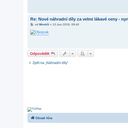
p
ě
v
e
k
Re: Nové náhradní díly za velmi lákavé ceny - nyn
P
od
MirekG
»
13 úno 2019, 09:40
ř
í
s
p
ě
v
e
k
Odpovědět
Zpět na „Náhradní díly“
Obsah fóra