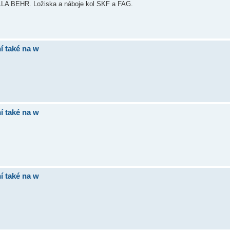
LA BEHR. Ložiska a náboje kol SKF a FAG.
í také na w
í také na w
í také na w