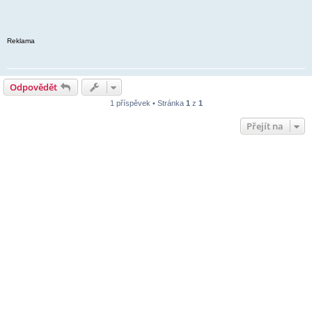
Reklama
Odpovědět
1 příspěvek • Stránka
1
z
1
Přejít na