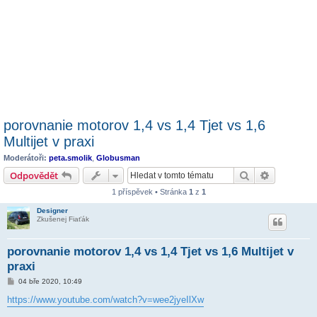
porovnanie motorov 1,4 vs 1,4 Tjet vs 1,6
Multijet v praxi
Moderátoři:
peta.smolik
,
Globusman
Hledat
Pokročilé 
Odpovědět
1 příspěvek • Stránka
1
z
1
Designer
Zkušenej Fiaťák
porovnanie motorov 1,4 vs 1,4 Tjet vs 1,6 Multijet v
praxi
P
04 bře 2020, 10:49
ř
í
https://www.youtube.com/watch?v=wee2jyeIlXw
s
p