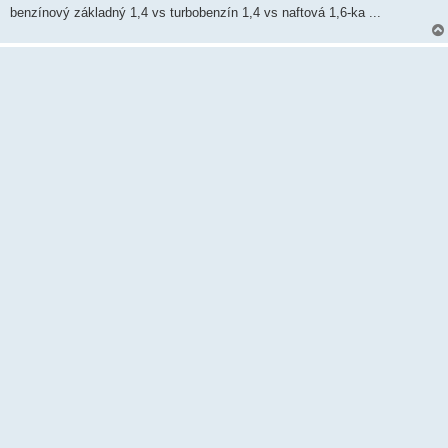
ě
benzínový základný 1,4 vs turbobenzín 1,4 vs naftová 1,6-ka ...
v
e
k