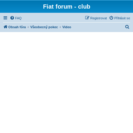
Fiat forum - club
FAQ
Registrovat
Přihlásit se
H
Obsah fóra
Všeobecný pokec
Video
l
e
d
a
t