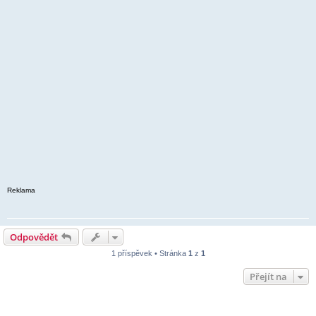
Reklama
Odpovědět
1 příspěvek • Stránka
1
z
1
Přejít na