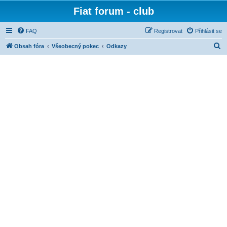
Fiat forum - club
FAQ
Registrovat
Přihlásit se
H
Obsah fóra
Všeobecný pokec
Odkazy
l
e
d
a
t