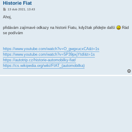
Historie Fiat
P
13 dub 2021, 13:43
ř
í
Ahoj,
s
p
ě
přidávám zajímavé odkazy na historii Fiatu, kdyžtak přidejte další
Rád
v
se podívám
e
k
https://www.youtube.com/watch?v=O_gwgxucxCA&t=1s
https://www.youtube.com/watch?v=5P39pxjYtdI&t=1s
https://autotrip.cz/historie-automobilky-fiat/
https://cs.wikipedia.org/wiki/FIAT_(automobilka)