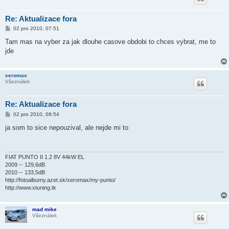
Re: Aktualizace fora
P
02 pro 2010, 07:51
ř
í
Tam mas na vyber za jak dlouhe casove obdobi to chces vybrat, me to
s
jde
p
ě
v
e
xeromax
k
Všeználek
Re: Aktualizace fora
P
02 pro 2010, 08:54
ř
í
ja som to sice nepouzival, ale nejde mi to
s
p
ě
v
e
FIAT PUNTO II 1.2 8V 44kW EL
k
2009 -- 129,6dB
2010 -- 133,5dB
http://fotoalbumy.azet.sk/xeromax/my-punto/
http://www.xtuning.tk
mad mike
Všeználek