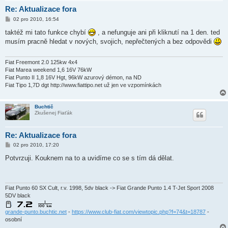
Re: Aktualizace fora
P
02 pro 2010, 16:54
ř
í
taktéž mi tato funkce chybí
, a nefunguje ani při kliknutí na 1 den. ted
s
musím pracně hledat v nových, svojich, nepřečtených a bez odpovědi
p
ě
v
e
Fiat Freemont 2.0 125kw 4x4
k
Fiat Marea weekend 1,6 16V 76kW
Fiat Punto II 1,8 16V Hgt, 96kW azurový démon, na ND
Fiat Tipo 1,7D dgt http://www.fiattipo.net už jen ve vzpomínkách
Buchtič
Zkušenej Fiaťák
Re: Aktualizace fora
P
02 pro 2010, 17:20
ř
í
Potvrzuji. Kouknem na to a uvidíme co se s tím dá dělat.
s
p
ě
v
e
Fiat Punto 60 SX Cult, r.v. 1998, 5dv black -> Fiat Grande Punto 1.4 T-Jet Sport 2008
k
5DV black
grande-punto.buchtic.net
-
https://www.club-fiat.com/viewtopic.php?f=74&t=18787
-
osobní