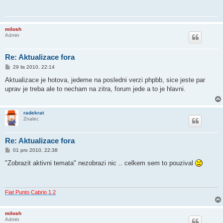
milosh
Admin
Re: Aktualizace fora
P
29 lis 2010, 22:14
ř
í
Aktualizace je hotova, jedeme na posledni verzi phpbb, sice jeste par
s
uprav je treba ale to necham na zitra, forum jede a to je hlavni.
p
ě
v
e
radekrat
k
Znalec
Re: Aktualizace fora
P
01 pro 2010, 22:38
ř
í
"Zobrazit aktivni temata" nezobrazi nic .. celkem sem to pouzival
s
p
ě
v
e
Fiat Punto Cabrio 1.2
k
milosh
Admin