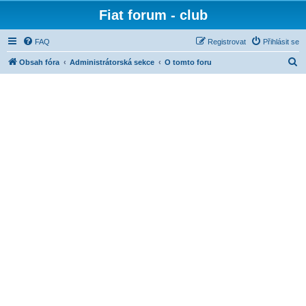
Fiat forum - club
FAQ
Registrovat
Přihlásit se
H
Obsah fóra
Administrátorská sekce
O tomto foru
l
e
d
a
t