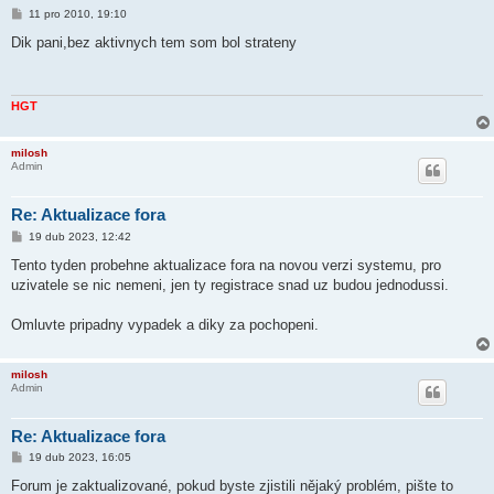
P
11 pro 2010, 19:10
ř
í
Dik pani,bez aktivnych tem som bol strateny
s
p
ě
v
e
HGT
k
milosh
Admin
Re: Aktualizace fora
P
19 dub 2023, 12:42
ř
í
Tento tyden probehne aktualizace fora na novou verzi systemu, pro
s
uzivatele se nic nemeni, jen ty registrace snad uz budou jednodussi.
p
ě
v
Omluvte pripadny vypadek a diky za pochopeni.
e
k
milosh
Admin
Re: Aktualizace fora
P
19 dub 2023, 16:05
ř
í
Forum je zaktualizované, pokud byste zjistili nějaký problém, pište to