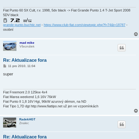
ě
v
e
Fiat Punto 60 SX Cult, r.v. 1998, 5dv black -> Fiat Grande Punto 1.4 T-Jet Sport 2008
k
5DV black
grande-punto.buchtic.net
-
https://www.club-fiat.com/viewtopic.php?f=74&t=18787
-
osobní
mad mike
Všeználek
Re: Aktualizace fora
P
11 pro 2010, 11:04
ř
í
super
s
p
ě
v
e
Fiat Freemont 2.0 125kw 4x4
k
Fiat Marea weekend 1,6 16V 76kW
Fiat Punto II 1,8 16V Hgt, 96kW azurový démon, na ND
Fiat Tipo 1,7D dgt http://www.fiattipo.net už jen ve vzpomínkách
RadekHGT
Znalec
Re: Aktualizace fora