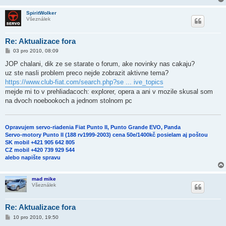
SpiritWolker
Všeználek
Re: Aktualizace fora
P
03 pro 2010, 08:09
ř
í
JOP chalani, dik ze se starate o forum, ake novinky nas cakaju?
s
uz ste nasli problem preco nejde zobrazit aktivne tema?
p
ě
https://www.club-fiat.com/search.php?se ... ive_topics
v
mejde mi to v prehliadacoch: explorer, opera a ani v mozile skusal som
e
k
na dvoch noebookoch a jednom stolnom pc
Opravujem servo-riadenia Fiat Punto II, Punto Grande EVO, Panda
Servo-motory Punto II (188 rv1999-2003) cena 50e/1400kč posielam aj poštou
SK mobil +421 905 642 805
CZ mobil +420 739 929 544
alebo napište spravu
mad mike
Všeználek
Re: Aktualizace fora
P
10 pro 2010, 19:50
ř