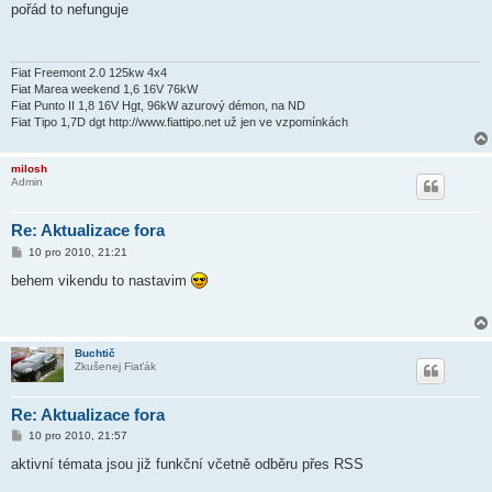
í
pořád to nefunguje
s
p
ě
v
e
Fiat Freemont 2.0 125kw 4x4
k
Fiat Marea weekend 1,6 16V 76kW
Fiat Punto II 1,8 16V Hgt, 96kW azurový démon, na ND
Fiat Tipo 1,7D dgt http://www.fiattipo.net už jen ve vzpomínkách
milosh
Admin
Re: Aktualizace fora
P
10 pro 2010, 21:21
ř
í
behem vikendu to nastavim
s
p
ě
v
e
Buchtič
k
Zkušenej Fiaťák
Re: Aktualizace fora
P
10 pro 2010, 21:57
ř
í
aktivní témata jsou již funkční včetně odběru přes RSS
s
p