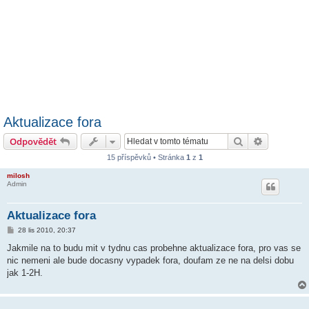
Aktualizace fora
Hledat
Pokročilé 
Odpovědět
15 příspěvků • Stránka
1
z
1
milosh
Admin
Aktualizace fora
P
28 lis 2010, 20:37
ř
í
Jakmile na to budu mit v tydnu cas probehne aktualizace fora, pro vas se
s
nic nemeni ale bude docasny vypadek fora, doufam ze ne na delsi dobu
p
ě
jak 1-2H.
v
e
k