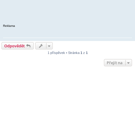
Reklama
Odpovědět
1 příspěvek • Stránka
1
z
1
Přejít na