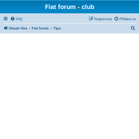
Fiat forum - club
FAQ
Registrovat
Přihlásit se
H
Obsah fóra
Fiat forum
Tipo
l
e
d
a
t