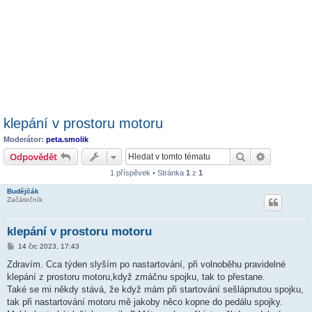
klepání v prostoru motoru
Moderátor:
peta.smolik
Hledat
Pokročilé 
Odpovědět
1 příspěvek • Stránka
1
z
1
Budějčák
Začátečník
klepání v prostoru motoru
P
14 črc 2023, 17:43
ř
í
Zdravím. Cca týden slyším po nastartování, při volnoběhu pravidelné
s
klepání z prostoru motoru,když zmáčnu spojku, tak to přestane.
p
ě
Také se mi někdy stává, že když mám při startování sešlápnutou spojku,
v
tak při nastartování motoru mě jakoby něco kopne do pedálu spojky.
e