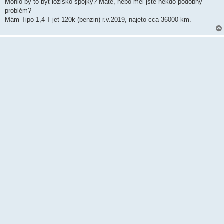
k
Mohlo by to být ložisko spojky? Máte, nebo měl jste někdo podobný
problém?
Mám Tipo 1,4 T-jet 120k (benzin) r.v.2019, najeto cca 36000 km.