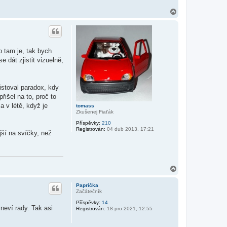
N
a
h
o
r
u
o tam je, tak bych
 dát zjistit vizuelně,
xistoval paradox, kdy
išel na to, proč to
 v létě, když je
tomass
Zkušenej Fiaťák
Příspěvky:
210
Registrován:
04 dub 2013, 17:21
jší na svíčky, než
N
a
h
Paprička
o
Začátečník
r
Příspěvky:
14
u
neví rady. Tak asi
Registrován:
18 pro 2021, 12:55