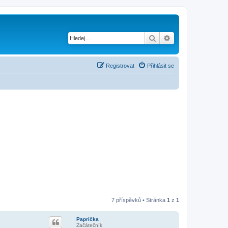
Hledat
Pokročilé hledání
Registrovat
Přihlásit se
7 příspěvků • Stránka
1
z
1
Paprička
Začátečník