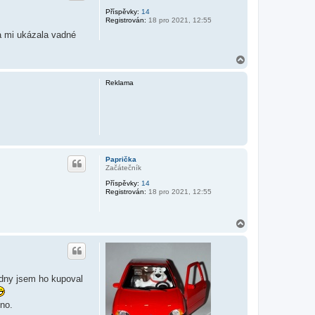
Příspěvky:
14
Registrován:
18 pro 2021, 12:55
ka mi ukázala vadné
N
a
h
Reklama
o
r
u
Paprička
Začátečník
Příspěvky:
14
Registrován:
18 pro 2021, 12:55
N
a
h
o
r
u
ýdny jsem ho kupoval
hno.