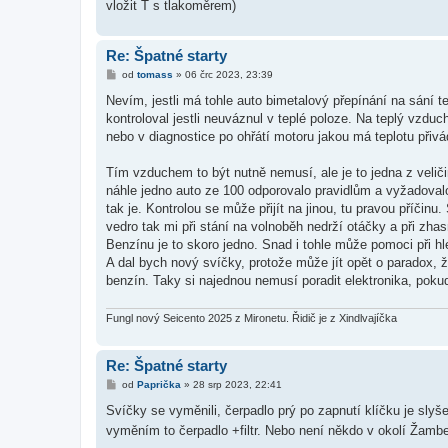
vložit T s tlakoměrem)
Re: Špatné starty
P
od
tomass
»
06 črc 2023, 23:39
ř
í
Nevím, jestli má tohle auto bimetalový přepínání na sání 
s
kontroloval jestli neuváznul v teplé poloze. Na teplý vzduc
p
ě
nebo v diagnostice po ohřátí motoru jakou má teplotu přiv
v
e
k
Tím vzduchem to být nutně nemusí, ale je to jedna z veličin
náhle jedno auto ze 100 odporovalo pravidlům a vyžadovalo
tak je. Kontrolou se může přijít na jinou, tu pravou příči
vedro tak mi při stání na volnoběh nedrží otáčky a při zha
Benzínu je to skoro jedno. Snad i tohle může pomoci při h
A dal bych nový svíčky, protože může jít opět o paradox, ž
benzín. Taky si najednou nemusí poradit elektronika, pokud 
Fungl nový Seicento 2025 z Mironetu. Řidič je z Xindlvajíčka
Re: Špatné starty
P
od
Paprička
»
28 srp 2023, 22:41
ř
í
Svíčky se vyměnili, čerpadlo prý po zapnutí klíčku je slyš
s
vyměním to čerpadlo +filtr. Nebo není někdo v okolí Žamb
p
ě