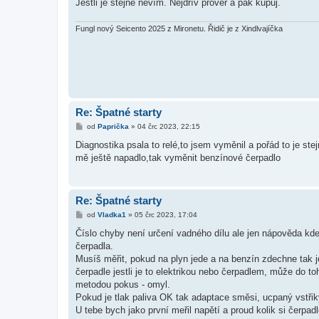
Jestli je stejné nevím. Nejdřív prověř a pak kupuj.
e
k
Fungl nový Seicento 2025 z Mironetu. Řidič je z Xindlvajíčka
Re: Špatné starty
P
od
Paprička
»
04 črc 2023, 22:15
ř
í
Diagnostika psala to relé,to jsem vyměnil a pořád to je st
s
mě ještě napadlo,tak vyměnit benzínové čerpadlo
p
ě
v
e
k
Re: Špatné starty
P
od
Vladka1
»
05 črc 2023, 17:04
ř
í
Číslo chyby není určení vadného dílu ale jen nápověda kde 
s
čerpadla.
p
ě
Musíš měřit, pokud na plyn jede a na benzín zdechne tak jdi
v
čerpadle jestli je to elektrikou nebo čerpadlem, může do to
e
k
metodou pokus - omyl.
Pokud je tlak paliva OK tak adaptace směsi, ucpaný vstřik
U tebe bych jako první meřil napětí a proud kolik si čerpa