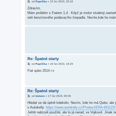
P
od
Paprička
»
15 čer 2023, 23:16
ř
í
Zdravím,
s
Mám problém s Fiatem 1,4 . Když je motor studený,nastartuj
p
ě
relé benzínového podávacího čerpadla. Nevíte,kde ho mám 
v
e
k
Re: Špatné starty
P
od
Paprička
»
16 čer 2023, 18:29
ř
í
Fiat qubo 2014 r.v
s
p
ě
v
e
k
Re: Špatné starty
P
od
tomass
»
17 čer 2023, 00:00
ř
í
Hledat se dá úplně kdekoliv. Nevím, kde ho má Qubo, ale j
s
v Autokelly.
https://www.autokelly.cz/Product/ERA-661123
p
ě
Ještě nabízeli použité, ale to já nerad, ve Vojkově. Jinak n
v