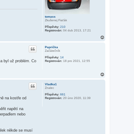
tomass
Zkušenej Fiaťák
Příspěvky:
210
Registrován:
04 dub 2013, 17:21
N
a
h
Paprička
o
Začátečník
r
Příspěvky:
14
u
 a byl už problém. Co
Registrován:
18 pro 2021, 12:55
N
a
h
Vladka1
o
Znalec
r
Příspěvky:
661
u
dně na kostře od
Registrován:
20 úno 2020, 11:39
ěřit napětí na
 čerpadlem nebo
tilek někde se musí