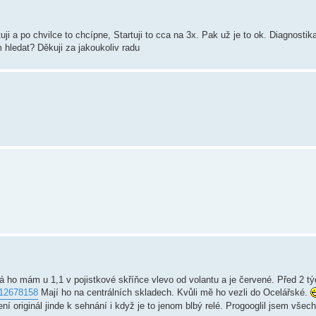
i a po chvilce to chcípne, Startuji to cca na 3x. Pak už je to ok. Diagnosti
hledat? Děkuji za jakoukoliv radu
á ho mám u 1,1 v pojistkové skříňce vlevo od volantu a je červené. Před 2 t
/12678158
Mají ho na centrálních skladech. Kvůli mě ho vezli do Ocelářské.
ení originál jinde k sehnání i když je to jenom blbý relé. Progooglil jsem všec