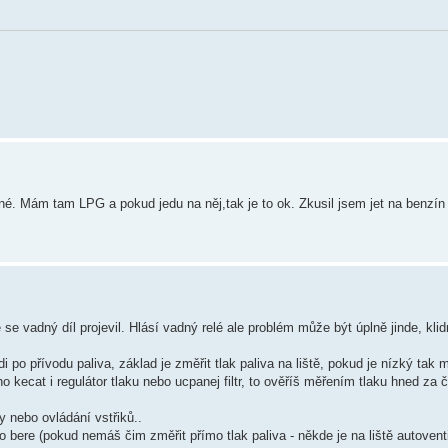
ejné. Mám tam LPG a pokud jedu na něj,tak je to ok. Zkusil jsem jet na benzín
se vadný díl projevil. Hlásí vadný relé ale problém může být úplně jinde, kli
 po přívodu paliva, základ je změřit tlak paliva na liště, pokud je nízký tak m
ho kecat i regulátor tlaku nebo ucpanej filtr, to ověříš měřením tlaku hned za
y nebo ovládání vstřiků..
dlo bere (pokud nemáš čim změřit přímo tlak paliva - někde je na liště autoven