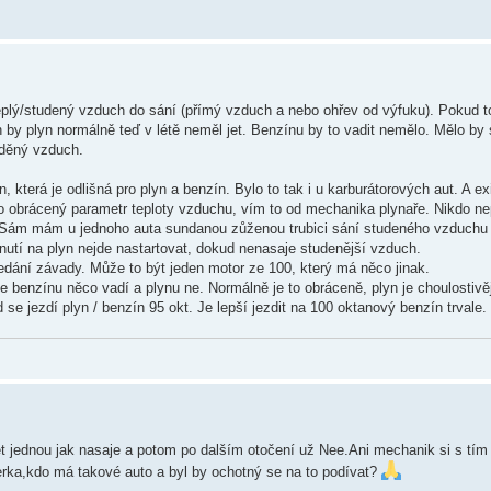
teplý/studený vzduch do sání (přímý vzduch a nebo ohřev od výfuku). Pokud t
h by plyn normálně teď v létě neměl jet. Benzínu by to vadit nemělo. Mělo by se
áděný vzduch.
, která je odlišná pro plyn a benzín. Bylo to tak i u karburátorových aut. A e
 obrácený parametr teploty vzduchu, vím to od mechanika plynaře. Nikdo nepř
nu. Sám mám u jednoho auta sundanou zůženou trubici sání studeného vzduchu a
snutí na plyn nejde nastartovat, dokud nenasaje studenější vzduch.
ledání závady. Může to být jeden motor ze 100, který má něco jinak.
e benzínu něco vadí a plynu ne. Normálně je to obráceně, plyn je choulostivě
se jezdí plyn / benzín 95 okt. Je lepší jezdit na 100 oktanový benzín trvale.
et jednou jak nasaje a potom po dalším otočení už Nee.Ani mechanik si s tím 
erka,kdo má takové auto a byl by ochotný se na to podívat?