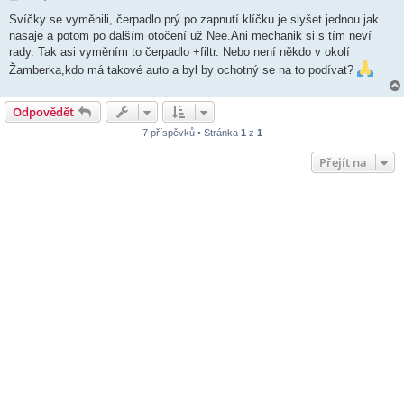
ř
í
Svíčky se vyměnili, čerpadlo prý po zapnutí klíčku je slyšet jednou jak
s
nasaje a potom po dalším otočení už Nee.Ani mechanik si s tím neví
p
ě
rady. Tak asi vyměním to čerpadlo +filtr. Nebo není někdo v okolí
v
Žamberka,kdo má takové auto a byl by ochotný se na to podívat?
e
k
Odpovědět
7 příspěvků • Stránka
1
z
1
Přejít na