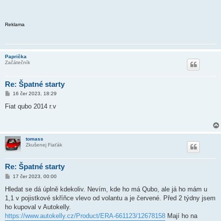
Reklama
Paprička
Začátečník
Re: Špatné starty
P
16 čer 2023, 18:29
ř
í
Fiat qubo 2014 r.v
s
p
ě
v
e
tomass
k
Zkušenej Fiaťák
Re: Špatné starty
P
17 čer 2023, 00:00
ř
í
Hledat se dá úplně kdekoliv. Nevím, kde ho má Qubo, ale já ho mám u
s
1,1 v pojistkové skříňce vlevo od volantu a je červené. Před 2 týdny jsem
p
ě
ho kupoval v Autokelly.
v
https://www.autokelly.cz/Product/ERA-661123/12678158
Mají ho na
e