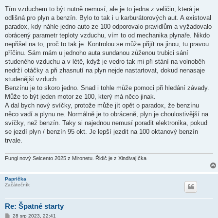
Tím vzduchem to být nutně nemusí, ale je to jedna z veličin, která je
odlišná pro plyn a benzín. Bylo to tak i u karburátorových aut. A existoval
paradox, kdy náhle jedno auto ze 100 odporovalo pravidlům a vyžadovalo
obrácený parametr teploty vzduchu, vím to od mechanika plynaře. Nikdo
nepřišel na to, proč to tak je. Kontrolou se může přijít na jinou, tu pravou
příčinu. Sám mám u jednoho auta sundanou zůženou trubici sání
studeného vzduchu a v létě, když je vedro tak mi při stání na volnoběh
nedrží otáčky a při zhasnutí na plyn nejde nastartovat, dokud nenasaje
studenější vzduch.
Benzínu je to skoro jedno. Snad i tohle může pomoci při hledání závady.
Může to být jeden motor ze 100, který má něco jinak.
A dal bych nový svíčky, protože může jít opět o paradox, že benzínu
něco vadí a plynu ne. Normálně je to obráceně, plyn je choulostivější na
svíčky, než benzín. Taky si najednou nemusí poradit elektronika, pokud
se jezdí plyn / benzín 95 okt. Je lepší jezdit na 100 oktanový benzín
trvale.
Fungl nový Seicento 2025 z Mironetu. Řidič je z Xindlvajíčka
Paprička
Začátečník
Re: Špatné starty
P
28 srp 2023, 22:41