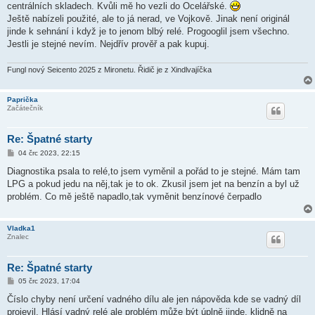
k
centrálních skladech. Kvůli mě ho vezli do Ocelářské.
Ještě nabízeli použité, ale to já nerad, ve Vojkově. Jinak není originál
jinde k sehnání i když je to jenom blbý relé. Progooglil jsem všechno.
Jestli je stejné nevím. Nejdřív prověř a pak kupuj.
Fungl nový Seicento 2025 z Mironetu. Řidič je z Xindlvajíčka
Paprička
Začátečník
Re: Špatné starty
P
04 črc 2023, 22:15
ř
í
Diagnostika psala to relé,to jsem vyměnil a pořád to je stejné. Mám tam
s
LPG a pokud jedu na něj,tak je to ok. Zkusil jsem jet na benzín a byl už
p
ě
problém. Co mě ještě napadlo,tak vyměnit benzínové čerpadlo
v
e
k
Vladka1
Znalec
Re: Špatné starty
P
05 črc 2023, 17:04
ř
í
Číslo chyby není určení vadného dílu ale jen nápověda kde se vadný díl
s
projevil. Hlásí vadný relé ale problém může být úplně jinde, klidně na
p