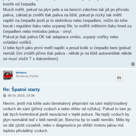
ě
kostře od čerpadla.
v
Musíš měřit, pokud na plyn jede a na benzín zdechne tak jdi po přívodu
e
k
paliva, základ je změřit tlak paliva na liště, pokud je nízký tak měřit
napětí na čerpadle jestli je to elektrikou nebo čerpadlem, může do toho
kecat i regulátor tlaku nebo ucpanej filtr, to ověříš měřením tlaku hned za
čerpadlem nebo metodou pokus - omyl.
Pokud je tlak paliva OK tak adaptace směsi, ucpaný vstřiky nebo
ovládání vstřiků..
U tebe bych jako první meřil napětí a proud kolik si čerpadlo bere (pokud
nemáš čim změřit přímo tlak paliva - někde je na liště autoventilek někde
se musí vložit T s tlakoměrem)
tomass
Zkušenej Fiaťák
Re: Špatné starty
P
06 črc 2023, 23:39
ř
í
Nevím, jestli má tohle auto bimetalový přepínání na sání teplý/studený
s
vzduch do sání (přímý vzduch a nebo ohřev od výfuku). Pokud to tam je,
p
ě
tak bych kontroloval jestli neuváznul v teplé poloze. Na teplý vzduch by
v
plyn normálně teď v létě neměl jet. Benzínu by to vadit nemělo. Mělo by
e
k
se dát zjistit vizuelně, nebo v diagnostice po ohřátí motoru jakou má
teplotu přiváděný vzduch.