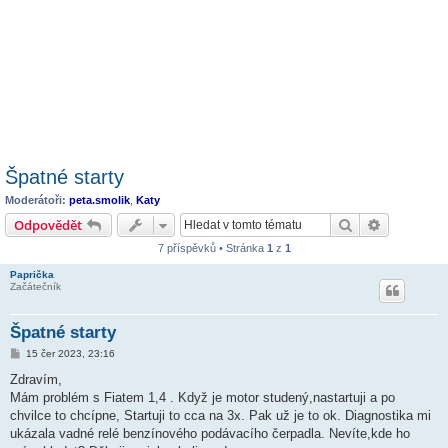
Špatné starty
Moderátoři:
peta.smolik
,
Katy
Hledat
Pokročilé 
Odpovědět
7 příspěvků • Stránka
1
z
1
Paprička
Začátečník
Špatné starty
P
15 čer 2023, 23:16
ř
í
Zdravím,
s
Mám problém s Fiatem 1,4 . Když je motor studený,nastartuji a po
p
ě
chvilce to chcípne, Startuji to cca na 3x. Pak už je to ok. Diagnostika mi
v
ukázala vadné relé benzínového podávacího čerpadla. Nevíte,kde ho
e