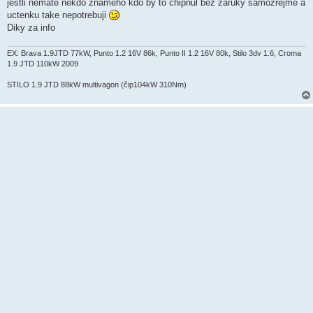
k
jestli nemate nekdo znameho kdo by to chipnul bez zaruky samozrejme a
uctenku take nepotrebuji
Diky za info
EX: Brava 1.9JTD 77kW, Punto 1.2 16V 86k, Punto II 1.2 16V 80k, Stilo 3dv 1.6, Croma
1.9 JTD 110kW 2009
STILO 1.9 JTD 88kW multivagon (čip104kW 310Nm)