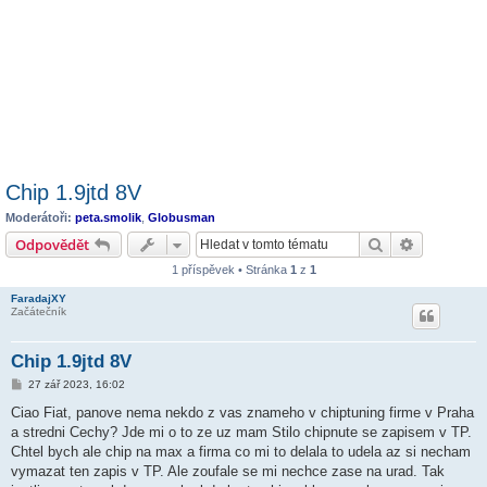
Chip 1.9jtd 8V
Moderátoři:
peta.smolik
,
Globusman
Hledat
Pokročilé 
Odpovědět
1 příspěvek • Stránka
1
z
1
FaradajXY
Začátečník
Chip 1.9jtd 8V
P
27 zář 2023, 16:02
ř
í
Ciao Fiat, panove nema nekdo z vas znameho v chiptuning firme v Praha
s
a stredni Cechy? Jde mi o to ze uz mam Stilo chipnute se zapisem v TP.
p
ě
Chtel bych ale chip na max a firma co mi to delala to udela az si necham
v
vymazat ten zapis v TP. Ale zoufale se mi nechce zase na urad. Tak
e