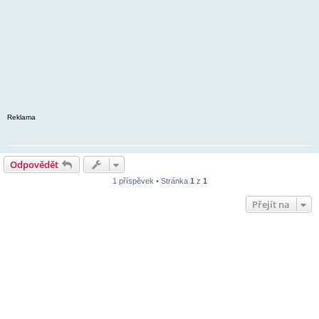
Reklama
Odpovědět
1 příspěvek • Stránka
1
z
1
Přejít na