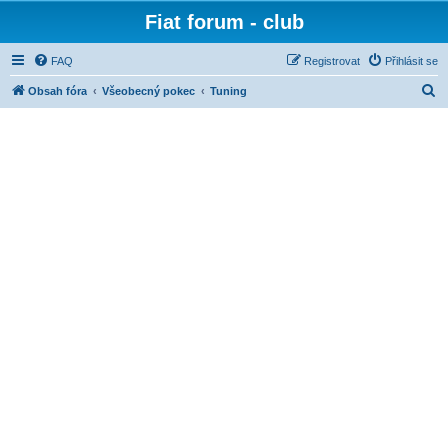
Fiat forum - club
FAQ
Registrovat
Přihlásit se
H
Obsah fóra
Všeobecný pokec
Tuning
l
e
d
a
t