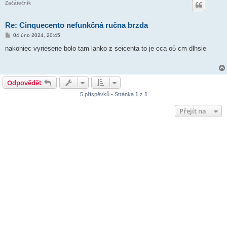
Začátečník
Re: Cinquecento nefunkčná ručna brzda
P
04 úno 2024, 20:45
ř
í
nakoniec vyriesene bolo tam lanko z seicenta to je cca o5 cm dlhsie
s
p
ě
v
e
Odpovědět
k
5 příspěvků • Stránka
1
z
1
Přejít na