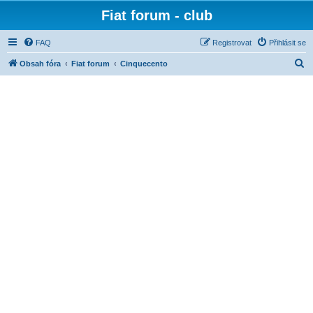
Fiat forum - club
FAQ
Registrovat
Přihlásit se
H
Obsah fóra
Fiat forum
Cinquecento
l
e
d
a
t