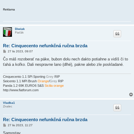
Reklama
Diwiak
Fiaťák
Re: Cinquecento nefunkčná ručna brzda
P
27 lis 2023, 09:07
ř
í
Čo máš rozoberať na páke, bubon dolu nech dakto potiahne a vidíš či to
s
ťahá a koľko. Dali nespravne lano (dlhé), pakne alebo zle poskladané.
p
ě
v
e
Cinquecento 1.1 SPi Sporting
Grey
RIP
k
Seicento 1.1 MPi Brush
Orange
/
Grey
RIP
Panda 1.2 69K EURO6 S&S
Sicilia orange
http://www.fiatforum.com
Vladka1
Znalec
Re: Cinquecento nefunkčná ručna brzda
P
27 lis 2023, 11:27
ř
í
Samostav