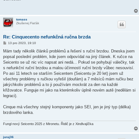
s
p
ě
v
e
tomass
k
Zkušenej Fiaťák
Re: Cinquecento nefunkčná ručna brzda
P
13 pro 2023, 19:10
ř
í
Mám tady několik článků problémů a řešení s ruční brzdou. Dneska jsem
s
popsal poslední problém, kde jsem odpovídal na jiný článek. K ručce na
p
ě
Seicento se už nic víc napsat ani nedá... Pokud se pohybují válečky, tak
v
s nefunkční ruční brzdou a malou účinností ruční brzdy vůbec nesouvisí.
e
k
Po asi 11 letech se starším Seicentem (Seicentu je 20 let) jsem už
všechny problémy s ručkou vyřešil (doufám) a 7 měsíců mám ručku bez
jakýchkoliv problémů a to ji používám mockrát za den na každé
křižovatce. Funguje mi jako na kterémkoliv úplně novém autě (nedělám si
legraci).
Cinque má všechny stejný komponenty jako SEI, jen je jiný typ (délka)
brzdového lanka.
Fungl nový Seicento 2025 z Mironetu. Řidič je z Xindlvajíčka
juraj36