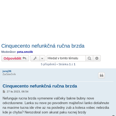
Cinquecento nefunkčná ručna brzda
Moderátor:
peta.smolik
Hledat
Pokročilé 
Odpovědět
5 příspěvků • Stránka
1
z
1
juraj36
Začátečník
Cinquecento nefunkčná ručna brzda
P
27 lis 2023, 06:54
ř
í
Nefunguje rucna brzda vymenene valčeky bakne bubny nove
s
odvzdusnene. Lanka su nove po povodnom majiteľovi lanko dotiahnute
p
ě
na maxime tucna ide vlne az na posledny zub a kolesa vobec nebrzdia
v
kde je chyba? Nerozobral som akurat paku rucnej brzdy
e