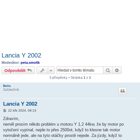
Lancia Y 2002
Moderátor:
peta.smolik
Hledat
Pokročilé 
Odpovědět
3 příspěvky • Stránka
1
z
1
Belis
Začátečník
Lancia Y 2002
P
22 bře 2024, 09:13
ř
í
Zdravím,
s
neměl prosím někdo problém u motoru Y 1,2 44kw, že by motor po
p
ě
vytočení vypínal, nejde to přes 2500ot, když to klesne tak motor
v
normálně jede, ale na tyto otáčky prostě nejede. Za jízdy, když to
e