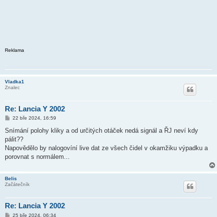
Reklama
Vladka1
Znalec
Re: Lancia Y 2002
P
22 bře 2024, 16:59
ř
í
Snímání polohy kliky a od určitých otáček nedá signál a ŘJ neví kdy
s
pálit??
p
ě
Napovědělo by nalogovíní live dat ze všech čidel v okamžiku výpadku a
v
porovnat s normálem...
e
k
Belis
Začátečník
Re: Lancia Y 2002
P
25 bře 2024, 06:34