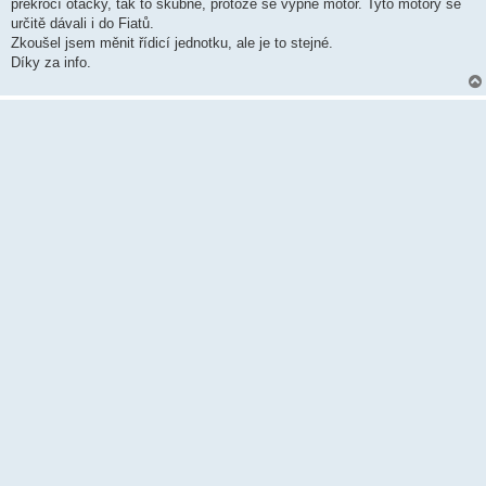
k
překročí otáčky, tak to škubne, protože se vypne motor. Tyto motory se
určitě dávali i do Fiatů.
Zkoušel jsem měnit řídicí jednotku, ale je to stejné.
Díky za info.