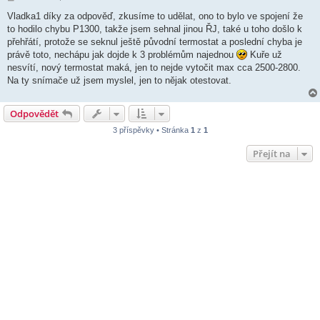
ř
í
Vladka1 díky za odpověď, zkusíme to udělat, ono to bylo ve spojení že
s
to hodilo chybu P1300, takže jsem sehnal jinou ŘJ, také u toho došlo k
p
ě
přehřátí, protože se seknul ještě původní termostat a poslední chyba je
v
právě toto, nechápu jak dojde k 3 problémům najednou
Kuře už
e
k
nesvítí, nový termostat maká, jen to nejde vytočit max cca 2500-2800.
Na ty snímače už jsem myslel, jen to nějak otestovat.
Odpovědět
3 příspěvky • Stránka
1
z
1
Přejít na