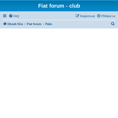
Fiat forum - club
FAQ
Registrovat
Přihlásit se
H
Obsah fóra
Fiat forum
Palio
l
e
d
a
t