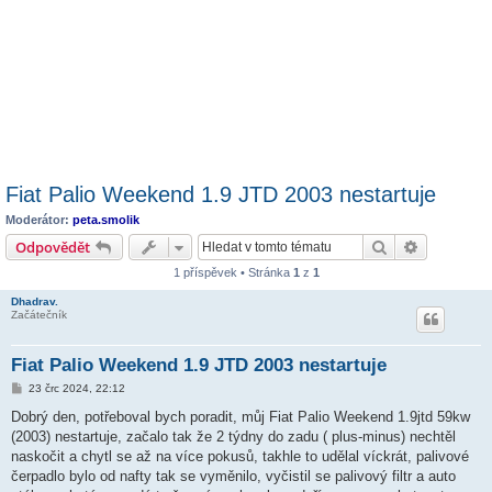
Fiat Palio Weekend 1.9 JTD 2003 nestartuje
Moderátor:
peta.smolik
Hledat
Pokročilé 
Odpovědět
1 příspěvek • Stránka
1
z
1
Dhadrav.
Začátečník
Fiat Palio Weekend 1.9 JTD 2003 nestartuje
P
23 črc 2024, 22:12
ř
í
Dobrý den, potřeboval bych poradit, můj Fiat Palio Weekend 1.9jtd 59kw
s
(2003) nestartuje, začalo tak že 2 týdny do zadu ( plus-minus) nechtěl
p
ě
naskočit a chytl se až na více pokusů, takhle to udělal víckrát, palivové
v
čerpadlo bylo od nafty tak se vyměnilo, vyčistil se palivový filtr a auto
e