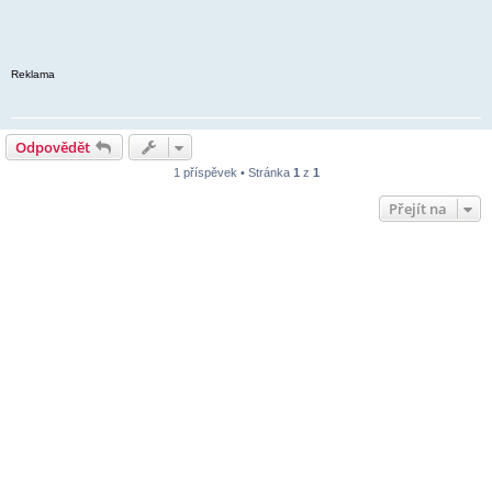
Reklama
Odpovědět
1 příspěvek • Stránka
1
z
1
Přejít na