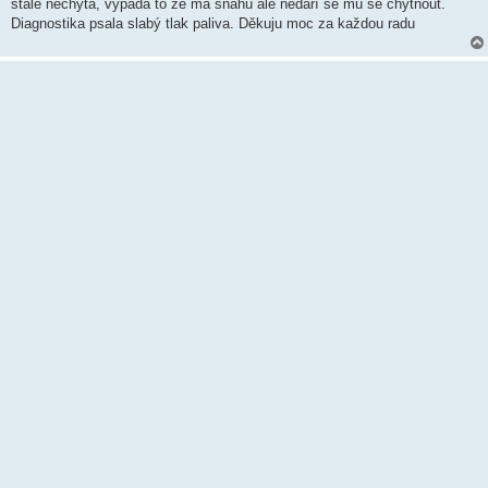
k
stále nechytá, vypadá to že má snahu ale nedaří se mu se chytnout.
Diagnostika psala slabý tlak paliva. Děkuju moc za každou radu