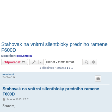
Stahovak na vnitrni silentbloky predniho ramene
F600D
Moderátor:
peta.smolik
Hledat
Pokročilé 
Odpovědět
1 příspěvek • Stránka
1
z
1
vsuchard
Začátečník
Stahovak na vnitrni silentbloky predniho ramene
F600D
P
24 úno 2025, 17:51
ř
í
Zdravim,
s
p