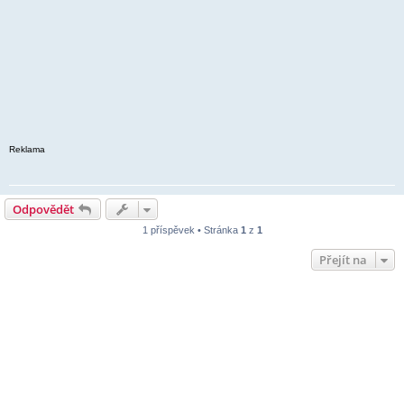
Reklama
Odpovědět
1 příspěvek • Stránka
1
z
1
Přejít na