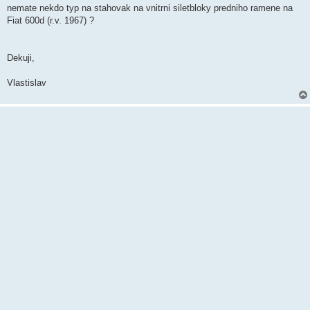
ě
nemate nekdo typ na stahovak na vnitrni siletbloky predniho ramene na
v
Fiat 600d (r.v. 1967) ?
e
k
Dekuji,
Vlastislav