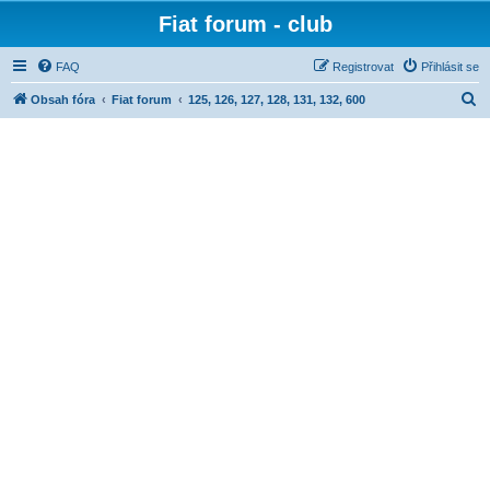
Fiat forum - club
FAQ
Registrovat
Přihlásit se
H
Obsah fóra
Fiat forum
125, 126, 127, 128, 131, 132, 600
l
e
d
a
t