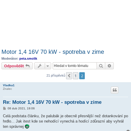
Motor 1,4 16V 70 kW - spotreba v zime
Moderátor:
peta.smolik
Hledat
Pokročilé 
Odpovědět
1
2
Předchozí
21 příspěvků
Vladka1
Znalec
Re: Motor 1,4 16V 70 kW - spotreba v zime
P
08 dub 2021, 19:06
ř
í
Celá podstata článku, že palubák je obecně přesnější než dotankování po
s
hrdlo... Jak itest kde se nehodící vynechá a hodící zdůrazní aby vyhrál
p
ě
ten správnej
v