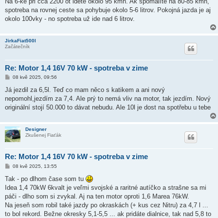
Na 6-ke pri cca 2200 ot idete okolo 95 kmh. Ak spomalíte na 80-85 kmh,
spotreba na rovnej ceste sa pohybuje okolo 5-6 litrov. Pokojná jazda je aj
okolo 100vky - no spotreba už ide nad 6 litrov.
JirkaFiat500l
Začátečník
Re: Motor 1,4 16V 70 kW - spotreba v zime
P
08 kvě 2025, 09:56
ř
í
Já jezdil za 6,5l. Teď co mam něco s katikem a ani nový
s
nepomohl,jezdím za 7,4. Ale prý to nemá vliv na motor, tak jezdím. Nový
p
ě
originální stojí 50.000 to dávat nebudu. Ale 10l je dost na spotřebu u tebe
v
e
k
Designer
Zkušenej Fiaťák
Re: Motor 1,4 16V 70 kW - spotreba v zime
P
08 kvě 2025, 13:55
ř
í
Tak - po dlhom čase som tu
s
Idea 1,4 70kW 6kvalt je veľmi svojské a raritné autíčko a strašne sa mi
p
ě
páči - dlho som si zvykal. Aj na ten motor oproti 1,6 Marea 76kW.
v
Na jeseň som robil také jazdy po okraskách (+ kus cez Nitru) za 4,7 l ...
e
k
to bol rekord. Bežne okresky 5,1-5,5 ... ak pridáte dialnice, tak nad 5,8 to