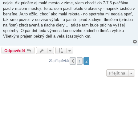
nejde. Ak pridáte aj malé mesto v zime, viem chodiť do 7-7,5 (väčšina
jázd v malom meste). Teraz som jazdil okolo 6 okresky - napriek čističu v
benzíne. Auto ožilo, chodí ako malá reketa - no spotreba mi nedala spať,
tak sme pozreli v servise výfuk - a jasné - pred zadným tlmičom (príruba
na ňom) zhrdzavená a riadne diery ... takže tam bude príčina vyššej
spotreby. O pár dní teda výmena koncového zadného tlmiča výfuku.
Všetkým prajem pekný deň a veľa šťastných km.
Odpovědět
1
2
Předchozí
21 příspěvků
Přejít na