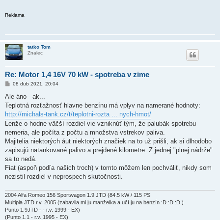
Reklama
tatko Tom
Znalec
Re: Motor 1,4 16V 70 kW - spotreba v zime
P
08 dub 2021, 20:04
ř
í
Ale áno - ak...
s
Teplotná rozťažnosť hlavne benzínu má vplyv na namerané hodnoty:
p
ě
http://michals-tank.cz/t/teplotni-rozta ... nych-hmot/
v
Lenže o hodne väčší rozdiel vie vzniknúť tým, že palubák spotrebu
e
k
nemeria, ale počíta z počtu a množstva vstrekov paliva.
Majitelia niektorých áut niektorých značiek na to už prišli, ak si dlhodobo
zapisujú natankované palivo a prejdené kilometre. Z jednej "plnej nádrže"
sa to nedá.
Fiat (aspoň podľa našich troch) v tomto môžem len pochváliť, nikdy som
nezistil rozdiel v neprospech skutočnosti.
2004 Alfa Romeo 156 Sportwagon 1.9 JTD (84.5 kW / 115 PS
Multipla JTD r.v. 2005 (zabavila mi ju manželka a učí ju na benzín :D :D :D )
Punto 1.9JTD - - r.v. 1999 - EX)
(Punto 1.1 - r.v. 1995 - EX)