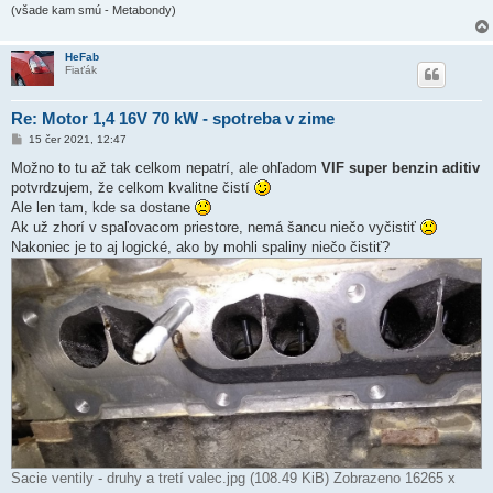
(všade kam smú - Metabondy)
HeFab
Fiaťák
Re: Motor 1,4 16V 70 kW - spotreba v zime
P
15 čer 2021, 12:47
ř
í
Možno to tu až tak celkom nepatrí, ale ohľadom
VIF super benzin aditiv
s
potvrdzujem, že celkom kvalitne čistí
p
ě
Ale len tam, kde sa dostane
v
Ak už zhorí v spaľovacom priestore, nemá šancu niečo vyčistiť
e
k
Nakoniec je to aj logické, ako by mohli spaliny niečo čistiť?
Sacie ventily - druhy a tretí valec.jpg (108.49 KiB) Zobrazeno 16265 x