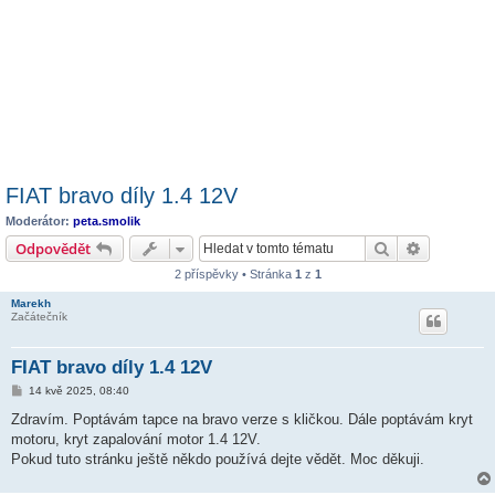
FIAT bravo díly 1.4 12V
Moderátor:
peta.smolik
Hledat
Pokročilé 
Odpovědět
2 příspěvky • Stránka
1
z
1
Marekh
Začátečník
FIAT bravo díly 1.4 12V
P
14 kvě 2025, 08:40
ř
í
Zdravím. Poptávám tapce na bravo verze s kličkou. Dále poptávám kryt
s
motoru, kryt zapalování motor 1.4 12V.
p
ě
Pokud tuto stránku ještě někdo používá dejte vědět. Moc děkuji.
v
e