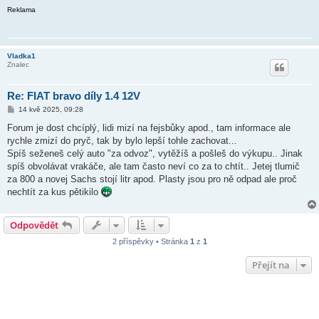
Reklama
Vladka1
Znalec
Re: FIAT bravo díly 1.4 12V
P
14 kvě 2025, 09:28
ř
í
Forum je dost chcíplý, lidi mizí na fejsbůky apod., tam informace ale
s
rychle zmizí do pryč, tak by bylo lepší tohle zachovat...
p
ě
Spíš seženeš celý auto "za odvoz", vytěžíš a pošleš do výkupu.. Jinak
v
spíš obvolávat vrakáče, ale tam často neví co za to chtít.. Jetej tlumič
e
k
za 800 a novej Sachs stojí litr apod. Plasty jsou pro ně odpad ale proč
nechtít za kus pětikilo
Odpovědět
2 příspěvky • Stránka
1
z
1
Přejít na