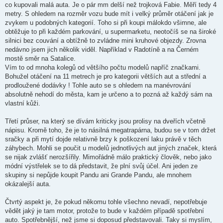
co kupovali malá auta. Je o pár mm delší než trojková Fabie. Měří tedy 4
metry. S ohledem na rozměr vozu bude mít i velký průměr otáčení jak je
zvykem u podobných kategorií. Toho si při koupi málokdo všimne, ale
obtěžuje to při každém parkování, u supermarketu, neotočíš se na široké
silnici bez couvání a obtížně to zvládne mini kruhové objezdy. Zrovna
nedávno jsem jich několik viděl. Například v Radotíně a na Černém
mostě směr na Satalice.
Vím to od mnoha kolegů od většího počtu modelů napříč značkami.
Bohužel otáčení na 11 metrech je pro kategorii větších aut a střední a
prodloužené dodávky ! Tohle auto se s ohledem na manévrování
absolutně nehodí do města, kam je určeno a to pozná až každý sám na
vlastní kůži.
Třetí průser, na který se dívám kriticky jsou prolisy na dveřích včetně
nápisu. Kromě toho, že je to násilná megatrapárna, budou se v tom držet
sračky a při mytí dojde relativně brzy k poškození laku právě v těch
záhybech. Mohli se poučit u modelů jednotlivých aut jiných značek, která
se nijak zvlášť nerozšířily. Mimořádně málo praktický člověk, nebo jako
módní výstřelek se to dá představit, že plní svůj účel. Ani jeden ze
skupiny si nepůjde koupit Pandu ani Grande Pandu, ale mnohem
okázalejší auta.
Čtvrtý aspekt je, že pokud někomu tohle všechno nevadí, nepotřebuje
vědět jaký je tam motor, protože to bude v každém případě spotřební
auto. Spotřebnější, než jsme si doposud představovali. Taky si myslím,