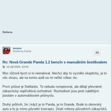
Reklama
tomass
Zkušenej Fiaťák
Re: Nová Grande Panda 1.2 benzín s manuálním šestikvalem
P
13 zář 2025, 23:52
ř
í
Moc růžově bych si to nemaloval. Nechci aby to vyznělo skepticky, je to
s
věc vkusu, ale na tomto autě se mi nelíbí vůbec nic.
p
ě
v
První průser je Stellantis. To nebudu rozepisovat, ale dělají převratné
e
k
zákaznicky nepřívětivá rozhodnutí. Rozhodnutí jsou proti zaběhlým
jistotám v automobilovém průmyslu.
Druhý průšvih, že i když je to Panda, je to Grande. Bude to obrovský
auto a to je mimo původní koncepci. Ztratí miliony původních zákazníků,