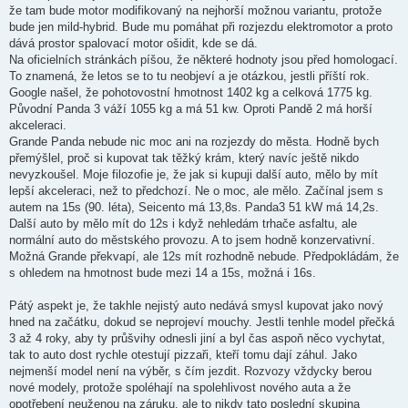
že tam bude motor modifikovaný na nejhorší možnou variantu, protože
bude jen mild-hybrid. Bude mu pomáhat při rozjezdu elektromotor a proto
dává prostor spalovací motor ošidit, kde se dá.
Na oficielních stránkách píšou, že některé hodnoty jsou před homologací.
To znamená, že letos se to tu neobjeví a je otázkou, jestli příští rok.
Google našel, že pohotovostní hmotnost 1402 kg a celková 1775 kg.
Původní Panda 3 váží 1055 kg a má 51 kw. Oproti Pandě 2 má horší
akceleraci.
Grande Panda nebude nic moc ani na rozjezdy do města. Hodně bych
přemýšlel, proč si kupovat tak těžký krám, který navíc ještě nikdo
nevyzkoušel. Moje filozofie je, že jak si kupuji další auto, mělo by mít
lepší akceleraci, než to předchozí. Ne o moc, ale mělo. Začínal jsem s
autem na 15s (90. léta), Seicento má 13,8s. Panda3 51 kW má 14,2s.
Další auto by mělo mít do 12s i když nehledám trhače asfaltu, ale
normální auto do městského provozu. A to jsem hodně konzervativní.
Možná Grande překvapí, ale 12s mít rozhodně nebude. Předpokládám, že
s ohledem na hmotnost bude mezi 14 a 15s, možná i 16s.
Pátý aspekt je, že takhle nejistý auto nedává smysl kupovat jako nový
hned na začátku, dokud se neprojeví mouchy. Jestli tenhle model přečká
3 až 4 roky, aby ty průšvihy odnesli jiní a byl čas aspoň něco vychytat,
tak to auto dost rychle otestují pizzaři, kteří tomu dají záhul. Jako
nejmenší model není na výběr, s čím jezdit. Rozvozy vždycky berou
nové modely, protože spoléhají na spolehlivost nového auta a že
opotřebení neuženou na záruku, ale to nikdy tato poslední skupina