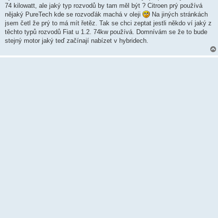
ě
74 kilowatt, ale jaký typ rozvodů by tam měl být ? Citroen prý používá
v
nějaký PureTech kde se rozvoďák machá v oleji
Na jiných stránkách
e
k
jsem četl že prý to má mít řetěz. Tak se chci zeptat jestli někdo ví jaký z
těchto typů rozvodů Fiat u 1.2. 74kw používá. Domnívám se že to bude
stejný motor jaký teď začínají nabízet v hybridech.