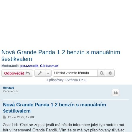
Nová Grande Panda 1.2 benzín s manuálním
šestikvalem
Moderátoři:
peta.smolik
,
Globusman
Hledat
Pokročilé 
Odpovědět
4 příspěvky • Stránka
1
z
1
HonzaN
Začátečník
Nová Grande Panda 1.2 benzín s manuálním
šestikvalem
P
12 zář 2025, 12:09
ř
í
Zdar Lidi. Chci se zeptat jestli má někdo informace jaký typ motoru má
s
být v inzerované Grande Pandě. Vím že to má být přeplňovaný tříválec
p