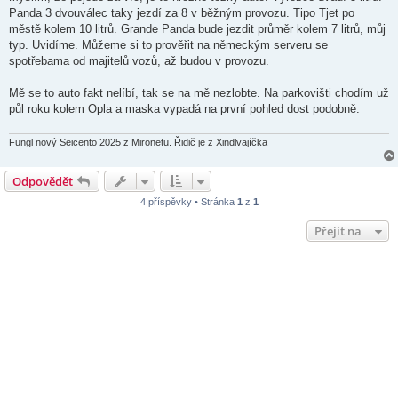
s
Panda 3 dvouválec taky jezdí za 8 v běžným provozu. Tipo Tjet po
p
ě
městě kolem 10 litrů. Grande Panda bude jezdit průměr kolem 7 litrů, můj
v
typ. Uvidíme. Můžeme si to prověřit na německým serveru se
e
k
spotřebama od majitelů vozů, až budou v provozu.
Mě se to auto fakt nelíbí, tak se na mě nezlobte. Na parkovišti chodím už
půl roku kolem Opla a maska vypadá na první pohled dost podobně.
Fungl nový Seicento 2025 z Mironetu. Řidič je z Xindlvajíčka
Odpovědět
4 příspěvky • Stránka
1
z
1
Přejít na