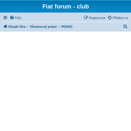
Fiat forum - club
FAQ
Registrovat
Přihlásit se
H
Obsah fóra
Všeobecný pokec
POKEC
l
e
d
a
t