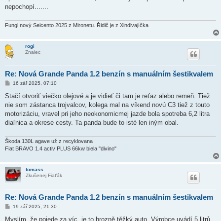
nepochopí.......
Fungl nový Seicento 2025 z Mironetu. Řidič je z Xindlvajíčka
rogi
Znalec
Re: Nová Grande Panda 1.2 benzín s manuálním šestikvalem
P
16 zář 2025, 07:10
ř
í
Stačí otvoriť viečko olejové a je vidieť či tam je reťaz alebo remeň. Tiež
s
nie som zástanca trojvalcov, kolega mal na víkend novú C3 tiež z touto
p
ě
motorizáciu, vravel pri jeho neokonomicmej jazde bola spotreba 6,2 litra
v
diaľnica a okrese cesty. Ta panda bude to isté len iným obal.
e
k
Škoda 130L agave už z recyklovana
Fiat BRAVO 1.4 activ PLUS 66kw biela "divino"
tomass
Zkušenej Fiaťák
Re: Nová Grande Panda 1.2 benzín s manuálním šestikvalem
P
19 zář 2025, 21:30
ř
í
Myslím, že pojede za víc, je to hrozně těžký auto. Výrobce uvádí 5 litrů.