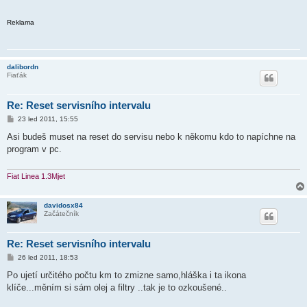
Reklama
dalibordn
Fiaťák
Re: Reset servisního intervalu
P
23 led 2011, 15:55
ř
í
Asi budeš muset na reset do servisu nebo k někomu kdo to napíchne na
s
program v pc.
p
ě
v
e
Fiat Linea 1.3Mjet
k
davidosx84
Začátečník
Re: Reset servisního intervalu
P
26 led 2011, 18:53
ř
í
Po ujetí určitého počtu km to zmizne samo,hláška i ta ikona
s
klíče...měním si sám olej a filtry ..tak je to ozkoušené..
p
ě
v