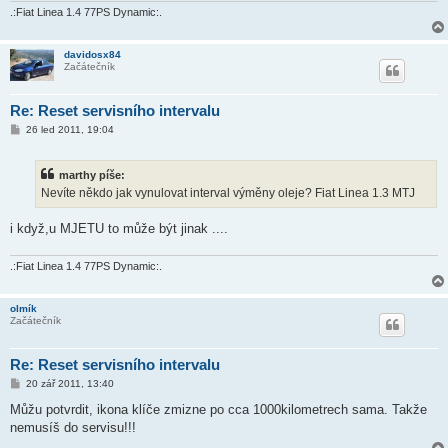
e
.:Fiat Linea 1.4 77PS Dynamic:.
k
davidosx84
Začátečník
Re: Reset servisního intervalu
P
26 led 2011, 19:04
ř
í
s
marthy píše:
p
ě
Nevíte někdo jak vynulovat interval výměny oleje? Fiat Linea 1.3 MTJ
v
e
k
i když,u MJETU to může být jinak ....
.:Fiat Linea 1.4 77PS Dynamic:.
olmík
Začátečník
Re: Reset servisního intervalu
P
20 zář 2011, 13:40
ř
í
Můžu potvrdit, ikona klíče zmizne po cca 1000kilometrech sama. Takže
s
nemusíš do servisu!!!
p
ě