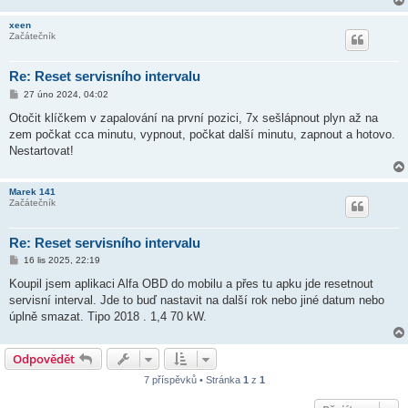
v
e
xeen
k
Začátečník
Re: Reset servisního intervalu
P
27 úno 2024, 04:02
ř
í
Otočit klíčkem v zapalování na první pozici, 7x sešlápnout plyn až na
s
zem počkat cca minutu, vypnout, počkat další minutu, zapnout a hotovo.
p
ě
Nestartovat!
v
e
k
Marek 141
Začátečník
Re: Reset servisního intervalu
P
16 lis 2025, 22:19
ř
í
Koupil jsem aplikaci Alfa OBD do mobilu a přes tu apku jde resetnout
s
servisní interval. Jde to buď nastavit na další rok nebo jiné datum nebo
p
ě
úplně smazat. Tipo 2018 . 1,4 70 kW.
v
e
k
Odpovědět
7 příspěvků • Stránka
1
z
1