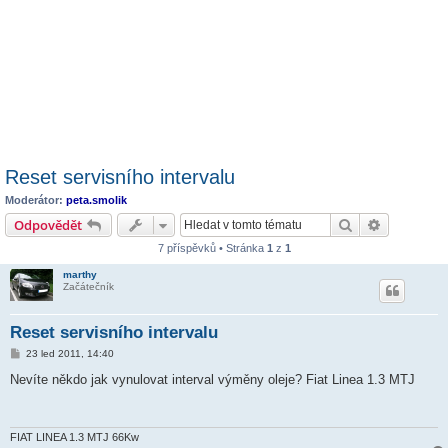
Reset servisního intervalu
Moderátor:
peta.smolik
Hledat
Pokročilé 
Odpovědět
7 příspěvků • Stránka
1
z
1
marthy
Začátečník
Reset servisního intervalu
P
23 led 2011, 14:40
ř
í
Nevíte někdo jak vynulovat interval výměny oleje? Fiat Linea 1.3 MTJ
s
p
ě
v
e
FIAT LINEA 1.3 MTJ 66Kw