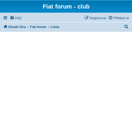
Fiat forum - club
FAQ
Registrovat
Přihlásit se
H
Obsah fóra
Fiat forum
Linea
l
e
d
a
t