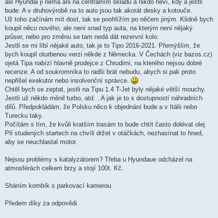
k
ale Hyundai ji nemá ani na centrálním skladu a nikdo neví, kdy a jestli
bude. A v druhovýrobě na to auto jsou tak akorát desky a kotouče.
Už toho začínám mít dost, tak se poohlížím po něčem jiným. Klidně bych
koupil něco nového, ale není snad typ auta, na kterým není nějaký
průser, nebo pro změnu se tam nedá dát rezervní kolo.
Jestli se mi líbí nějaké auto, tak je to Tipo 2016-2021. Přemýšlím, že
bych koupil oturbenou verzi někde z Německa. V Čechách (viz bazos.cz)
ojetá Tipa nabízí hlavně prodejce z Chrudimi, na kterého nejsou dobré
recenze. A od soukromníka to radši brát nebudu, abych si pak proto
nepřišel exekutor nebo insolvenční správce.
Chtěl bych se zeptat, jestli na Tipu 1.4 T-Jet byly nějaké větší mouchy.
Jestli už někdo měnil turbo, atd. . A jak je to s dostupností náhradních
dílů. Předpokládám, že Polsku něco k objednání bude a v Itálii nebo
Turecku taky.
Počítám s tím, že kvůli kratším trasám to bude chtít často dolévat olej.
Při studených startech na chvíli držet v otáčkách, nezhasínat to hned,
aby se neuchlastal motor.
Nejsou problémy s katalyzátorem? Třeba u Hyundaue odcházel na
atmosférách celkem brzy a stojí 100t. Kč.
Sháním kombík s parkovací kamerou.
Předem díky za odpovědi.