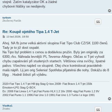
stejně. Zatím katalyzátor OK a žádné
chybové hlášky se neobjevily.
turbom
Zkušenej Fiaťák
Re: Koupě ojetého Tipa 1.4 T-Jet
P
13 led 2026, 19:50
ř
í
Ahoj. NA fb jsme velká aktivní skupina Fiat Tipo Club CZ/SK 1100 členů.
s
Tady je to již dost ospalé.
p
ě
Na Tipo byl problém s cenou a dodávkou pružin. Byly jen originály za
v
6300,-/ks. Náhrada levnější PL Tevema- Allegro. Občas si T-jet vyhodí
e
k
chybu zapalování při studených startech. Většinou vina svíčky, špatné
palivo. Všechno najdeš ve skupině. Olej chce kontrolovat pravidelně-
malá náplň. Lij jen orig Selenia! Spotřeba přijatelná dle nohy. Dokážu do 8
l/lpg. . Hodně štěstí při výběru.
2020-Fiat Tipo 1.4 T-jet HB lpg Stag Q-box.2008- Fiat Bravo 1.4 T-jet 150k
Emotion+LPG Stag Q-BOX.
Ex: 2008 Fiat Linea-1.4 T-jet,Fiat Punto HLX 1.2 16v 2000 +lpg.Fiat Punto 1.2 8V
2002.Fiat Punto 1.1 1996.Fiat Uno 1.0 1991.Fiat Uno 1.3 Turbo I.e logo 1991
Vladka1
Znalec