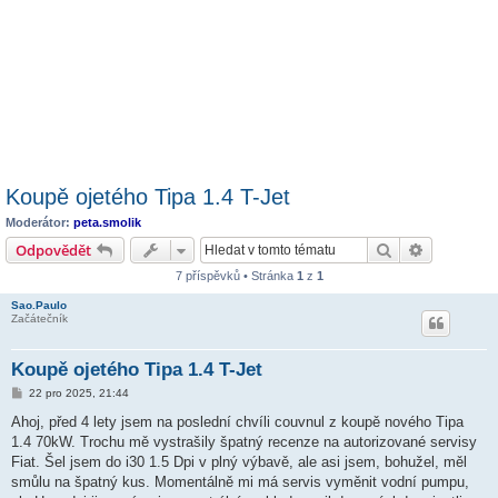
Koupě ojetého Tipa 1.4 T-Jet
Moderátor:
peta.smolik
Hledat
Pokročilé 
Odpovědět
7 příspěvků • Stránka
1
z
1
Sao.Paulo
Začátečník
Koupě ojetého Tipa 1.4 T-Jet
P
22 pro 2025, 21:44
ř
í
Ahoj, před 4 lety jsem na poslední chvíli couvnul z koupě nového Tipa
s
1.4 70kW. Trochu mě vystrašily špatný recenze na autorizované servisy
p
ě
Fiat. Šel jsem do i30 1.5 Dpi v plný výbavě, ale asi jsem, bohužel, měl
v
smůlu na špatný kus. Momentálně mi má servis vyměnit vodní pumpu,
e