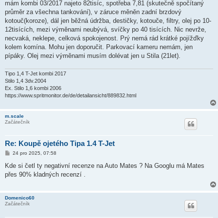
mám kombi 03/2017 najeto 82tisíc, spotřeba 7,81 (skutečně spočítaný
p
ě
průměr za všechna tankování), v záruce měněn zadní brzdový
v
kotouč(koroze), dál jen běžná údržba, destičky, kotouče, filtry, olej po 10-
e
k
12tisících, mezi výměnami neubývá, svíčky po 40 tisících. Nic nevrže,
necvaká, neklepe, celková spokojenost. Prý nemá rád krátké pojížďky
kolem komína. Mohu jen doporučit. Parkovací kameru nemám, jen
pípáky. Olej mezi výměnami musím dolévat jen u Stila (21let).
Tipo 1,4 T-Jet kombi 2017
Stilo 1,4 3dv.2004
Ex. Stilo 1,6 kombi 2006
https://www.spritmonitor.de/de/detailansicht/889832.html
m.scale
Začátečník
Re: Koupě ojetého Tipa 1.4 T-Jet
P
24 pro 2025, 07:58
ř
í
Kde si četl ty negativní recenze na Auto Mates ? Na Googlu má Mates
s
přes 90% kladných recenzí .
p
ě
v
e
Domenico60
k
Začátečník