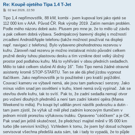
Re: Koupě ojetého Tipa 1.4 T-Jet
P
02 led 2026, 22:50
ř
í
Tipo 1,4 nepřímovstřik, 88 kW, kombi - jsem kupoval loni jako ojeté se
s
112 000 km v AAA. Původ ČR. Rok výroby 2019. Zatím nemám problém.
p
ě
Podle mého názoru dobré auto. Plusem pro mne je, že to mělo už závěs
v
a pak celkem dobrá výbava. Sedmipalcový barevný displej s možností
e
k
zrcadlení Android/Apple telefonu (takže možnost používat na displeji
např. navigaci z telefonu). Bylo vybaveno plnohodnotnou rezervou v
kufru. Zároveň nad rezervu je možno instalovat místo původní celkem
pružně desky tuhou plastovou desku a tím vznikne dost velký úložný
prostor pod podlahou kufru. Má to vyhřívání v obou předních sedadlech.
Mělo to také celkem slušné Al disky 16". Toto Tipo nemá žádné otravné
asistenty kromě STOP-STARTU. Ten se ale dá před jízdou vypnout
tlačítkem. Jako nepřímovstřik je to použitelné i pro kratší pojíždění.
Couvací kameru ve výbavě nemá, ale jsou tam parkovací senzory. Jako
mínus vidím snad jen osvětlení v kufru, které nemá svůj vypínač. Jak se
otevřou dveře kufru, tak to svítí. Pak to, že zadní sedadla nemají otvor
pro vožení dlouhých předmětů a není tam zadní loketní opěra (Marea
Weekend to měla). Po koupi byl udělán první nástřik podvozku a dutin -
tam jsem zjistil, že výfuk už měl před zadním koncovým tlumičem v
jednom místě prorezlou výfukovou trubku. Opraveno "céóčkem" a je OK.
Pak snad jen ještě skutečnost, že předchozí majitel měnil v 95 000 km
turbo (dle servisní knížky). Vzhledem k tomu, že jsem byl dosud schopen
servisovat všechna předešlá auta sám, tak i tady to vypadá, že to půjde