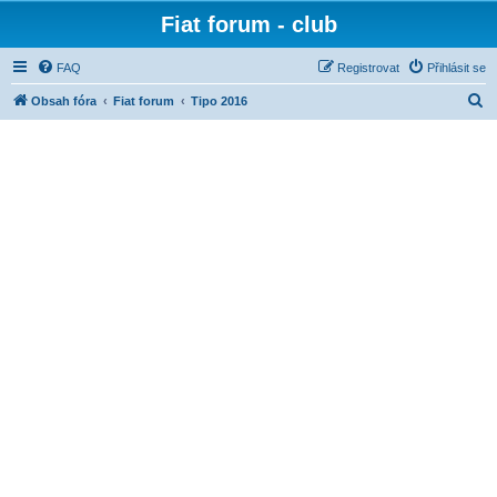
Fiat forum - club
FAQ
Registrovat
Přihlásit se
H
Obsah fóra
Fiat forum
Tipo 2016
l
e
d
a
t