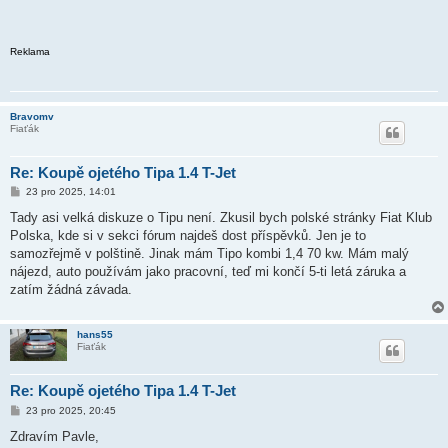
Reklama
Bravomv
Fiaťák
Re: Koupě ojetého Tipa 1.4 T-Jet
P
23 pro 2025, 14:01
ř
í
Tady asi velká diskuze o Tipu není. Zkusil bych polské stránky Fiat Klub
s
Polska, kde si v sekci fórum najdeš dost příspěvků. Jen je to
p
ě
samozřejmě v polštině. Jinak mám Tipo kombi 1,4 70 kw. Mám malý
v
nájezd, auto používám jako pracovní, teď mi končí 5-ti letá záruka a
e
k
zatím žádná závada.
hans55
Fiaťák
Re: Koupě ojetého Tipa 1.4 T-Jet
P
23 pro 2025, 20:45
ř
í
Zdravím Pavle,
s