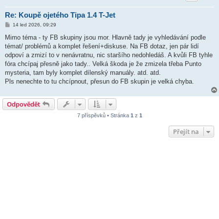
Re: Koupě ojetého Tipa 1.4 T-Jet
P
14 led 2026, 09:29
ř
í
Mimo téma - ty FB skupiny jsou mor. Hlavně tady je vyhledávání podle
s
témat/ problémů a komplet řešení+diskuse. Na FB dotaz, jen pár lidí
p
ě
odpoví a zmizí to v nenávratnu, nic staršího nedohledáš. A kvůli FB tyhle
v
fóra chcípaj přesně jako tady.. Velká škoda je že zmizela třeba Punto
e
k
mysteria, tam byly komplet dílenský manuály. atd. atd.
Pls nenechte to tu chcípnout, přesun do FB skupin je velká chyba.
Odpovědět
7 příspěvků • Stránka
1
z
1
Přejít na