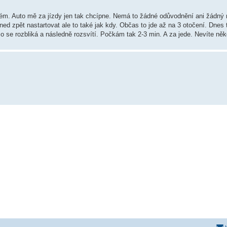
blém. Auto mě za jízdy jen tak chcípne. Nemá to žádné odůvodnění ani žádn
ed zpět nastartovat ale to také jak kdy. Občas to jde až na 3 otočení. Dnes 
o se rozbliká a následně rozsvítí. Počkám tak 2-3 min. A za jede. Nevíte ně