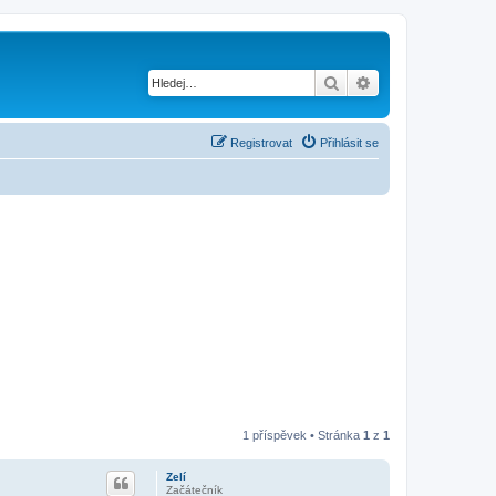
Hledat
Pokročilé hledání
Registrovat
Přihlásit se
1 příspěvek • Stránka
1
z
1
Zelí
Začátečník