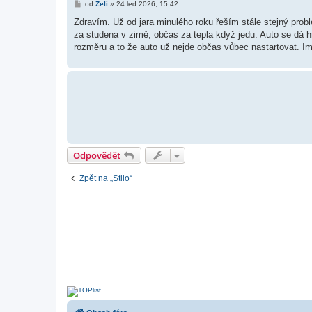
P
od
Zelí
»
24 led 2026, 15:42
ř
í
Zdravím. Už od jara minulého roku řeším stále stejný pro
s
za studena v zimě, občas za tepla když jedu. Auto se dá hn
p
ě
rozměru a to že auto už nejde občas vůbec nastartovat. Im
v
e
k
Odpovědět
Zpět na „Stilo“