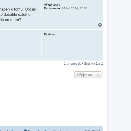
Příspěvky:
1
Registrován:
24 led 2026, 15:31
ý náběh k tomu. Občas
to dosáhlo dalšího
kdo co s tím?
N
a
h
Reklama
o
r
u
1 příspěvek • Stránka
1
z
1
Přejít na