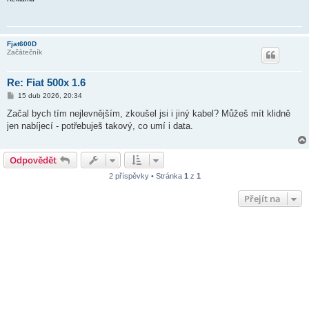
Fjat600D
Začátečník
Re: Fiat 500x 1.6
P
15 dub 2026, 20:34
ř
í
Začal bych tím nejlevnějším, zkoušel jsi i jiný kabel? Můžeš mít klidně
s
jen nabíjecí - potřebuješ takový, co umí i data.
p
ě
v
e
Odpovědět
k
2 příspěvky • Stránka
1
z
1
Přejít na