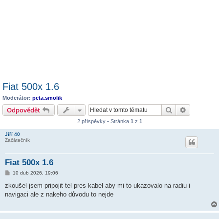
Fiat 500x 1.6
Moderátor:
peta.smolik
Hledat
Pokročilé 
Odpovědět
2 příspěvky • Stránka
1
z
1
Jiří 40
Začátečník
Fiat 500x 1.6
P
10 dub 2026, 19:06
ř
í
zkoušel jsem pripojit tel pres kabel aby mi to ukazovalo na radiu i
s
navigaci ale z nakeho důvodu to nejde
p
ě
v
e