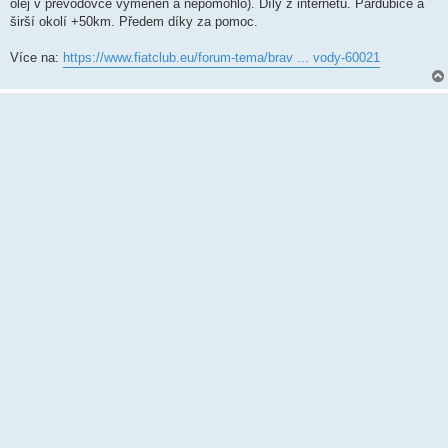
k
olej v převodovce vyměněn a nepomohlo). Díly z internetu. Pardubice a
širší okolí +50km. Předem díky za pomoc.
Více na:
https://www.fiatclub.eu/forum-tema/brav ... vody-60021