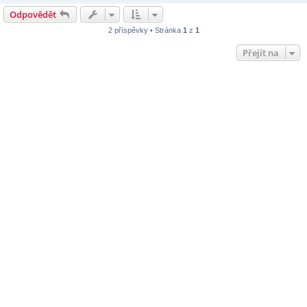
Odpovědět
2 příspěvky • Stránka
1
z
1
Přejít na