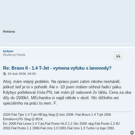
Reklama
turbom
Zkušenej Fiaťák
Re: Bravo II - 1.4 T-Jet - vymena vyfuku s lanovody?
P
24 dub 2026, 04:00
ř
í
Ahoj, mám stejný problém. Na opravu jsem zatím nikoho nesháněl,
s
jelikož teď je to v pohodě. Ale v -10 jsem málem utrhnul řadicí páku.
p
ě
Kdybys potřeboval čísla PN, tak mám již nalezené 2x táhla. Cena za oba
v
díly do 1500kč. MEchanika si najdi někde v okolí. NIc těžkého ani
e
k
speciálního na práci to není. F.
2020-Fiat Tipo 1.4 T-jet HB lpg Stag Q-box.2008- Fiat Bravo 1.4 T-jet 150k
Emotion+LPG Stag Q-BOX.
Ex: 2008 Fiat Linea-1.4 T-jet,Fiat Punto HLX 1.2 16v 2000 +lpg.Fiat Punto 1.2 8V
2002.Fiat Punto 1.1 1996.Fiat Uno 1.0 1991.Fiat Uno 1.3 Turbo I.e logo 1991