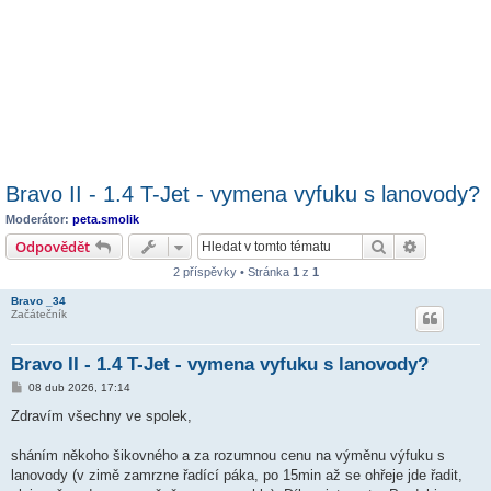
Bravo II - 1.4 T-Jet - vymena vyfuku s lanovody?
Moderátor:
peta.smolik
Hledat
Pokročilé 
Odpovědět
2 příspěvky • Stránka
1
z
1
Bravo _34
Začátečník
Bravo II - 1.4 T-Jet - vymena vyfuku s lanovody?
P
08 dub 2026, 17:14
ř
í
Zdravím všechny ve spolek,
s
p
ě
sháním někoho šikovného a za rozumnou cenu na výměnu výfuku s
v
lanovody (v zimě zamrzne řadící páka, po 15min až se ohřeje jde řadit,
e