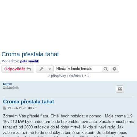
Croma přestala tahat
Moderátor:
peta.smolik
Hledat
Pokročilé 
Odpovědět
2 příspěvky • Stránka
1
z
1
Mirrda
Začátečník
Croma přestala tahat
P
24 dub 2026, 08:26
ř
í
Zdravím Vás přátelé fiatu. Chtěl bych požádat o pomoc . Moje croma 1.9
s
16v 110 kW bylo a doufám bude bezproblémové auto. Začalo z ničeho nic
p
ě
tahat až od 2600 otáček a do té doby mrtvé. Nikdo si neví rady. Jak
v
zabere zarazí mě to do sedačky a černě se zakouří. Je udělaný repas
e