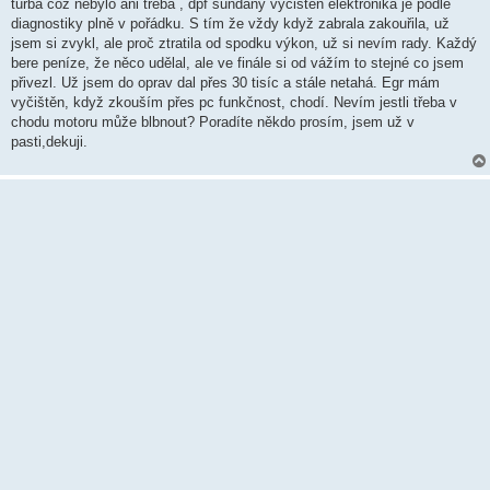
k
turba což nebylo ani třeba , dpf sundaný vyčištěn elektronika je podle
diagnostiky plně v pořádku. S tím že vždy když zabrala zakouřila, už
jsem si zvykl, ale proč ztratila od spodku výkon, už si nevím rady. Každý
bere peníze, že něco udělal, ale ve finále si od vážím to stejné co jsem
přivezl. Už jsem do oprav dal přes 30 tisíc a stále netahá. Egr mám
vyčištěn, když zkouším přes pc funkčnost, chodí. Nevím jestli třeba v
chodu motoru může blbnout? Poradíte někdo prosím, jsem už v
pasti,dekuji.