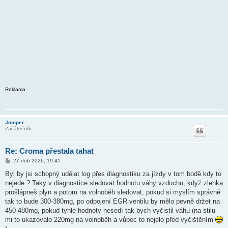
Reklama
Jomper
Začátečník
Re: Croma přestala tahat
P
27 dub 2026, 19:41
ř
í
Byl by jsi schopný udělat log přes diagnostiku za jízdy v tom bodě kdy to
s
nejede ? Taky v diagnostice sledovat hodnotu váhy vzduchu, když zlehka
p
ě
prošlápneš plyn a potom na volnoběh sledovat, pokud si myslím správně
v
tak to bude 300-380mg, po odpojení EGR ventilu by mělo pevně držet na
e
k
450-480mg, pokud tyhle hodnoty nesedí tak bych vyčistil váhu (na stilu
mi to ukazovalo 220mg na volnoběh a vůbec to nejelo před vyčištěním