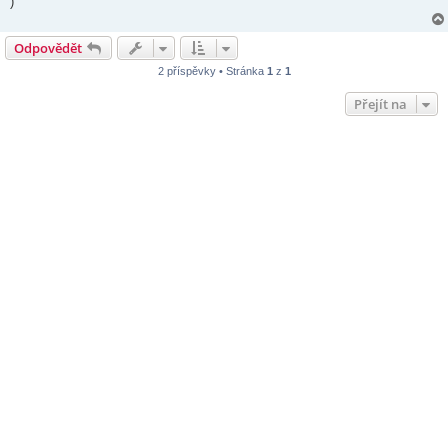
)
Odpovědět
2 příspěvky • Stránka
1
z
1
Přejít na