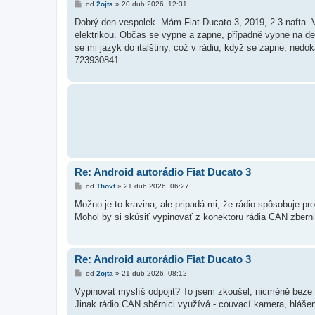
P
od
2ojta
»
20 dub 2026, 12:31
ř
í
Dobrý den vespolek. Mám Fiat Ducato 3, 2019, 2.3 nafta. V
s
elektrikou. Občas se vypne a zapne, případně vypne na delš
p
ě
se mi jazyk do italštiny, což v rádiu, když se zapne, nedok
v
723930841
e
k
Re: Android autorádio Fiat Ducato 3
P
od
Thovt
»
21 dub 2026, 06:27
ř
í
Možno je to kravina, ale pripadá mi, že rádio spôsobuje p
s
Mohol by si skúsiť vypinovať z konektoru rádia CAN zbernic
p
ě
v
e
k
Re: Android autorádio Fiat Ducato 3
P
od
2ojta
»
21 dub 2026, 08:12
ř
í
Vypinovat myslíš odpojit? To jsem zkoušel, nicméně beze
s
Jinak rádio CAN sběrnici využívá - couvací kamera, hlášení
p
ě