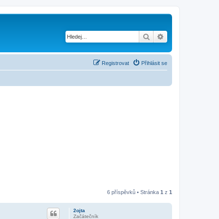
Hledat
Pokročilé hledání
Registrovat
Přihlásit se
6 příspěvků • Stránka
1
z
1
2ojta
Začátečník