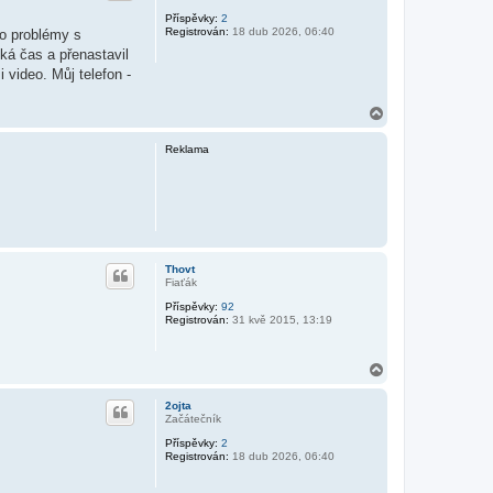
Příspěvky:
2
Registrován:
18 dub 2026, 06:40
to problémy s
ká čas a přenastavil
 video. Můj telefon -
N
a
h
Reklama
o
r
u
Thovt
Fiaťák
Příspěvky:
92
Registrován:
31 kvě 2015, 13:19
N
a
h
2ojta
o
Začátečník
r
Příspěvky:
2
u
Registrován:
18 dub 2026, 06:40