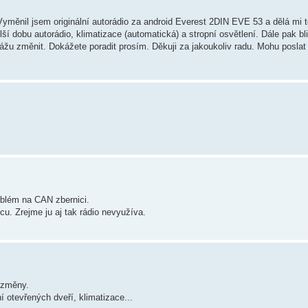
yměnil jsem originální autorádio za android Everest 2DIN EVE 53 a dělá mi 
í dobu autorádio, klimatizace (automatická) a stropní osvětlení. Dále pak bli
ážu změnit. Dokážete poradit prosím. Děkuji za jakoukoliv radu. Mohu poslat i
roblém na CAN zbernici.
u. Zrejme ju aj tak rádio nevyužíva.
 změny.
 otevřených dveří, klimatizace...