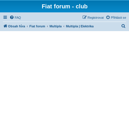
Fiat forum - club
FAQ
Registrovat
Přihlásit se
H
Obsah fóra
Fiat forum
Multipla
Multipla | Elektrika
l
e
d
a
t