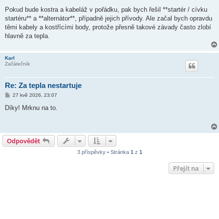
Pokud bude kostra a kabeláž v pořádku, pak bych řešil **startér / cívku
startéru** a **alternátor**, případně jejich přívody. Ale začal bych opravdu
těmi kabely a kostřícími body, protože přesně takové závady často zlobí
hlavně za tepla.
Karl
Začátečník
Re: Za tepla nestartuje
P
27 kvě 2026, 23:07
ř
í
Díky! Mrknu na to.
s
p
ě
v
e
Odpovědět
k
3 příspěvky • Stránka
1
z
1
Přejít na