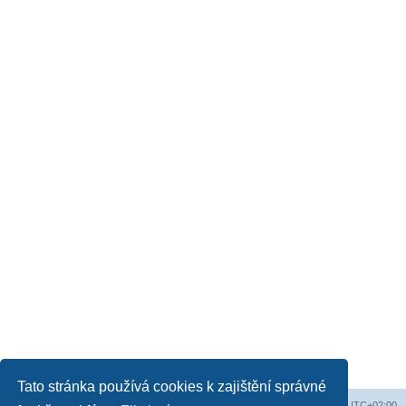
Tato stránka používá cookies k zajištění správné
Obsah fóra
Všechny časy jsou v
UTC+02:00