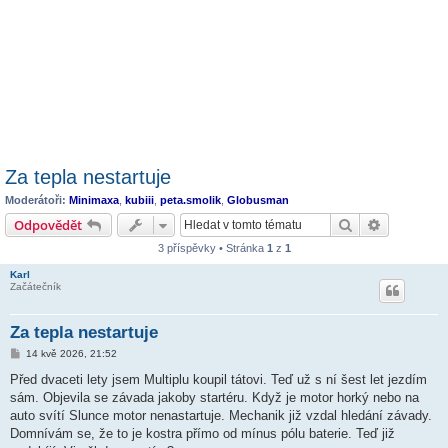
Za tepla nestartuje
Moderátoři:
Minimaxa
,
kubiii
,
peta.smolik
,
Globusman
Hledat
Pokročilé 
Odpovědět
3 příspěvky • Stránka
1
z
1
Karl
Začátečník
Za tepla nestartuje
P
14 kvě 2026, 21:52
ř
í
Před dvaceti lety jsem Multiplu koupil tátovi. Teď už s ní šest let jezdím
s
sám. Objevila se závada jakoby startéru. Když je motor horký nebo na
p
ě
auto svítí Slunce motor nenastartuje. Mechanik již vzdal hledání závady.
v
Domnívám se, že to je kostra přímo od mínus pólu baterie. Teď již
e