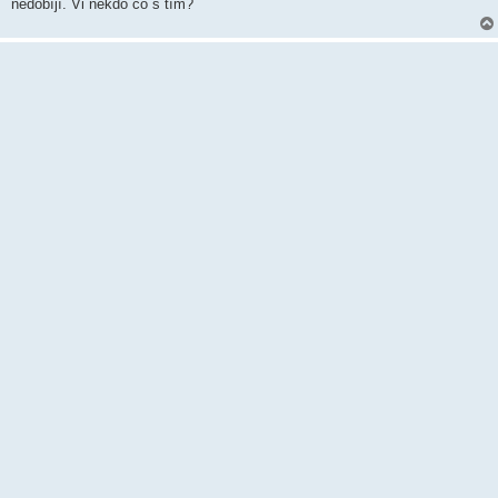
k
nedobíjí. Vi někdo co s tím?