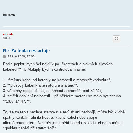
Reklama
milosh
Admin
Re: Za tepla nestartuje
P
19 kvě 2026, 15:05
ř
í
Podle popisu bych šel nejdřív po **kostrách a hlavních silových
s
kabelech**. U Multiply bych zkontroloval hlavně:
p
ě
v
1. **mínus kabel od baterky na karoserii a motor/převodovku**,
e
k
2. **plusový kabel k alternátoru a startéru**,
3. všechny spoje očistit, dotáhnout a proměřit pod zátěží,
4. změřit dobíjení na baterii – při běžícím motoru by mělo být zhruba
**13,8–14,4 V**.
To, že za tepla nechce startovat a teď už ani nedobíjí, může být klidně
špatný kontakt, uhnilá kostra, vadný kabel nebo spoj u
alternátoru/startéru. Nestačí jen změřit baterku v klidu, chce to měřit i
**pokles napětí při startování**.