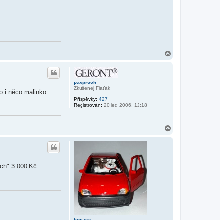
N
a
h
o
r
pavproch
u
Zkušenej Fiaťák
 i něco malinko
Příspěvky:
427
Registrován:
20 led 2006, 12:18
N
a
h
o
r
u
ých" 3 000 Kč.
tomass