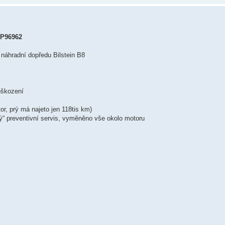
PP96962
náhradní dopředu Bilstein B8
poškození
or, prý má najeto jen 118tis km)
ský“ preventivní servis, vyměněno vše okolo motoru