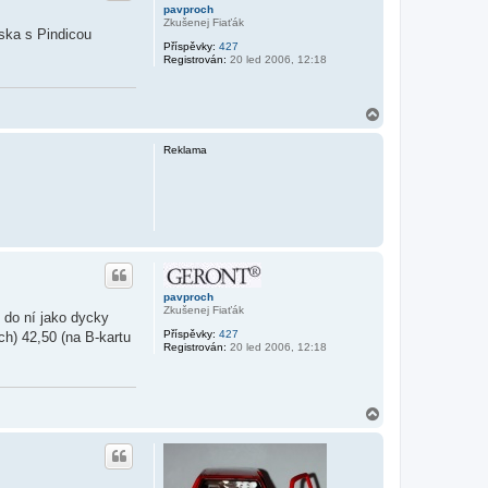
pavproch
Zkušenej Fiaťák
ka s Pindicou
Příspěvky:
427
Registrován:
20 led 2006, 12:18
N
a
h
Reklama
o
r
u
pavproch
Zkušenej Fiaťák
 do ní jako dycky
Příspěvky:
427
h) 42,50 (na B-kartu
Registrován:
20 led 2006, 12:18
N
a
h
o
r