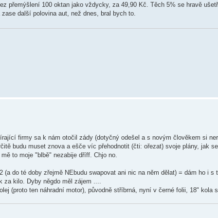
ez přemýšlení 100 oktan jako vždycky, za 49,90 Kč. Těch 5% se hravě ušetří 
ase další polovina aut, než dnes, bral bych to.
omírající firmy sa k nám otočil zády (dotyčný odešel a s novým člověkem si n
rčitě budu muset znova a ešče víc přehodnotit (čti: ořezat) svoje plány, jak s
mě to moje "blbě" nezabije dříff. Chjo no.
2 (a do té doby zřejmě NEbudu swapovat ani nic na něm dělat) = dám ho i s
 za kilo. Dyby něgdo měl zájem ....
proto ten náhradní motor), původně stříbrná, nyní v černé folii, 18" kola 