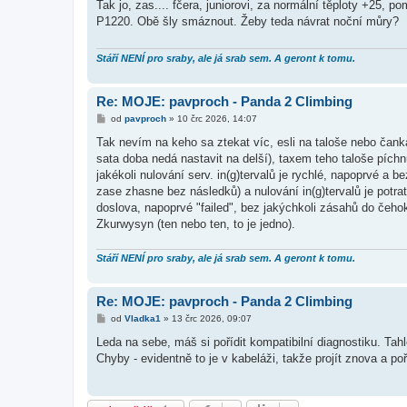
í
Tak jo, zas.... fčera, juniorovi, za normální těploty +25,
s
P1220. Obě šly smáznout. Žeby teda návrat noční můry?
p
ě
v
e
Stáří NENÍ pro sraby, ale já srab sem. A geront k tomu.
k
Re: MOJE: pavproch - Panda 2 Climbing
P
od
pavproch
»
10 črc 2026, 14:07
ř
í
Tak nevím na keho sa ztekat víc, esli na taloše nebo čanka
s
sata doba nedá nastavit na delší), taxem teho taloše pích
p
ě
jakékoli nulování serv. in(g)tervalů je rychlé, napoprvé a b
v
zase zhasne bez následků) a nulování in(g)tervalů je potra
e
k
doslova, napoprvé "failed", bez jakýchkoli zásahů do čehok
Zkurwysyn (ten nebo ten, to je jedno).
Stáří NENÍ pro sraby, ale já srab sem. A geront k tomu.
Re: MOJE: pavproch - Panda 2 Climbing
P
od
Vladka1
»
13 črc 2026, 09:07
ř
í
Leda na sebe, máš si pořídit kompatibilní diagnostiku. Tahl
s
Chyby - evidentně to je v kabeláži, takže projít znova a po
p
ě
v
e
k