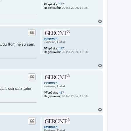
Příspěvky:
427
Registrován:
20 led 2006, 12:18
N
a
h
o
r
pavproch
u
Zkušenej Fiaťák
ravdu ftom nejsu sám.
Příspěvky:
427
Registrován:
20 led 2006, 12:18
N
a
h
o
r
pavproch
u
Zkušenej Fiaťák
aff, esli sa z teho
Příspěvky:
427
Registrován:
20 led 2006, 12:18
N
a
h
o
r
pavproch
u
Zkušenej Fiaťák