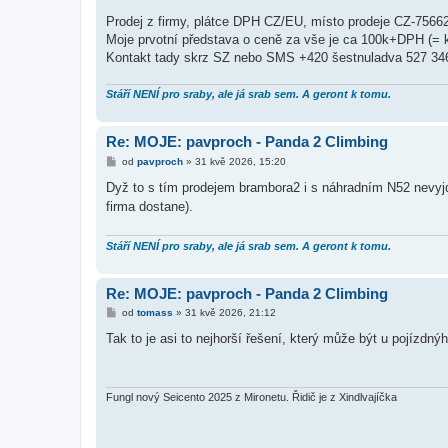
Prodej z firmy, plátce DPH CZ/EU, místo prodeje CZ-75662
Moje prvotní představa o ceně za vše je ca 100k+DPH (= k
Kontakt tady skrz SZ nebo SMS +420 šestnuladva 527 346
Stáří NENÍ pro sraby, ale já srab sem. A geront k tomu.
Re: MOJE: pavproch - Panda 2 Climbing
P
od
pavproch
»
31 kvě 2026, 15:20
ř
í
Dyž to s tím prodejem brambora2 i s náhradním N52 nevyj
s
firma dostane).
p
ě
v
e
Stáří NENÍ pro sraby, ale já srab sem. A geront k tomu.
k
Re: MOJE: pavproch - Panda 2 Climbing
P
od
tomass
»
31 kvě 2026, 21:12
ř
í
Tak to je asi to nejhorší řešení, který může být u pojízd
s
p
ě
v
e
Fungl nový Seicento 2025 z Mironetu. Řidič je z Xindlvajíčka
k