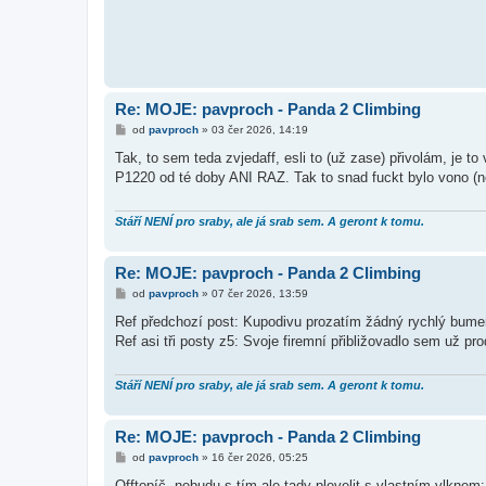
Re: MOJE: pavproch - Panda 2 Climbing
P
od
pavproch
»
03 čer 2026, 14:19
ř
í
Tak, to sem teda zvjedaff, esli to (už zase) přivolám, je t
s
P1220 od té doby ANI RAZ. Tak to snad fuckt bylo vono (ně
p
ě
v
e
Stáří NENÍ pro sraby, ale já srab sem. A geront k tomu.
k
Re: MOJE: pavproch - Panda 2 Climbing
P
od
pavproch
»
07 čer 2026, 13:59
ř
í
Ref předchozí post: Kupodivu prozatím žádný rychlý bumer
s
Ref asi tři posty z5: Svoje firemní přibližovadlo sem už pro
p
ě
v
e
Stáří NENÍ pro sraby, ale já srab sem. A geront k tomu.
k
Re: MOJE: pavproch - Panda 2 Climbing
P
od
pavproch
»
16 čer 2026, 05:25
ř
í
Offtopíč, nebudu s tím ale tady plevelit s vlastním vlkne