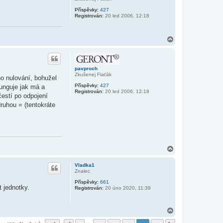
Příspěvky:
427
Registrován:
20 led 2006, 12:18
N
a
h
o
r
pavproch
u
Zkušenej Fiaťák
ho nulování, bohužel
Příspěvky:
427
funguje jak má a
Registrován:
20 led 2006, 12:18
ščestí po odpojení
ruhou = (tentokráte
N
a
h
Vladka1
o
Znalec
r
Příspěvky:
661
u
t jednotky.
Registrován:
20 úno 2020, 11:39
N
a