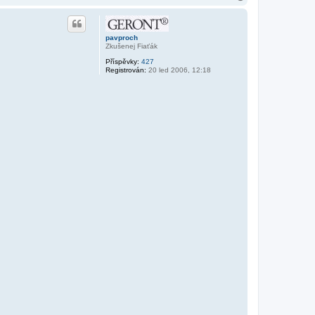
a
h
o
r
pavproch
u
Zkušenej Fiaťák
Příspěvky:
427
Registrován:
20 led 2006, 12:18