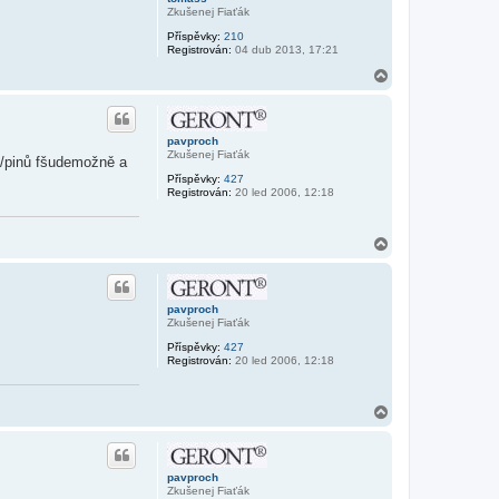
Zkušenej Fiaťák
Příspěvky:
210
Registrován:
04 dub 2013, 17:21
N
a
h
o
r
pavproch
u
Zkušenej Fiaťák
tů/pinů fšudemožně a
Příspěvky:
427
Registrován:
20 led 2006, 12:18
N
a
h
o
r
pavproch
u
Zkušenej Fiaťák
Příspěvky:
427
Registrován:
20 led 2006, 12:18
N
a
h
o
r
pavproch
u
Zkušenej Fiaťák
.