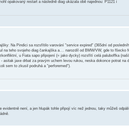
 pomohl opakovaný restart a následně diag ukázala obě najednou: P1121 i
jšky: Na Pindici sa rozsfítilo varování "service expired" (365dní od poslední
nul na teho svojeho diag čankajška a.... narozdíl od BMW/VW, gde to fšecko 
ezkonfliktní, u Fiata sapo připojení (= jako dycky) rozsfítí celá paluboffka (na
t - asitak jaxe drbat za pravým uchem levou rukou, neska dokonce potrat na d
oli sem to zkusil podruhá a "perforemed").
e evidentně není, a jen hlupák tohle připojí víc než jednou, taky můžeš odpáli
řádně.