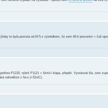
 (žeby to byla pomsta od AI?) s výsledkem, že sem 40-ti procentní = čuli op
 potfora P1220, nýbrž P1121 = škrtící klapa, přepětí. Vynulovat šla, sem zvjed
aká nahodilost z hicu (+32stC).