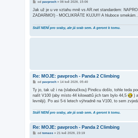
P
od
pavproch
»
06 kvě 2026, 15:06
ř
í
Jak už je u ve vztahu mně vs AR.net standardem: NA
s
ZADARMO!) - MOCLIKRÁTE KUJU!!! A hluboce smekám.
p
ě
v
e
Stáří NENÍ pro sraby, ale já srab sem. A geront k tomu.
k
Re: MOJE: pavproch - Panda 2 Climbing
P
od
pavproch
»
14 kvě 2026, 05:40
ř
í
Ty jo, tak už i na (slaboučkou) Pindicu došlo, tohle teda 
s
nalít V100 (aby místo 44 kilowattů jich tam bylo 44,5
) 
p
ě
levněji). Po asi 5-ti letech výhradně na V100, to sem zvjed
v
e
k
Stáří NENÍ pro sraby, ale já srab sem. A geront k tomu.
Re: MOJE: pavproch - Panda 2 Climbing
P
od
tomass
»
21 kvě 2026, 23:19
ř