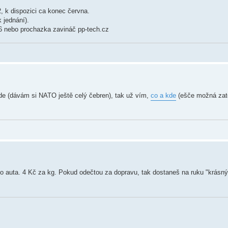
, k dispozici ca konec června.
 jednání).
 nebo prochazka zavináč pp-tech.cz
de (dávám si NATO ještě celý čebren), tak už vím,
co a kde
(ešče možná zato
nýho auta. 4 Kč za kg. Pokud odečtou za dopravu, tak dostaneš na ruku "krásn