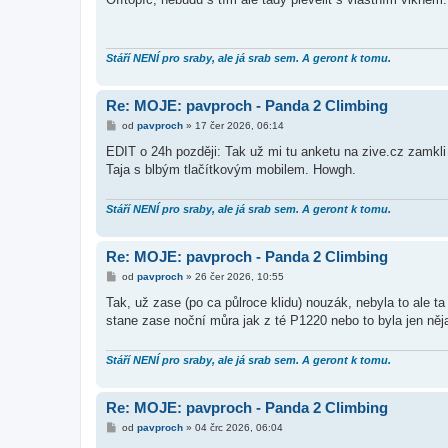
s
p
ě
v
e
Stáří NENÍ pro sraby, ale já srab sem. A geront k tomu.
k
Re: MOJE: pavproch - Panda 2 Climbing
P
od
pavproch
»
17 čer 2026, 06:14
ř
í
EDIT o 24h později: Tak už mi tu anketu na zive.cz zamkli
s
Taja s blbým tlačítkovým mobilem. Howgh.
p
ě
v
e
Stáří NENÍ pro sraby, ale já srab sem. A geront k tomu.
k
Re: MOJE: pavproch - Panda 2 Climbing
P
od
pavproch
»
26 čer 2026, 10:55
ř
í
Tak, už zase (po ca půlroce klidu) nouzák, nebyla to ale ta
s
stane zase noční můra jak z té P1220 nebo to byla jen něj
p
ě
v
e
Stáří NENÍ pro sraby, ale já srab sem. A geront k tomu.
k
Re: MOJE: pavproch - Panda 2 Climbing
P
od
pavproch
»
04 črc 2026, 06:04
ř