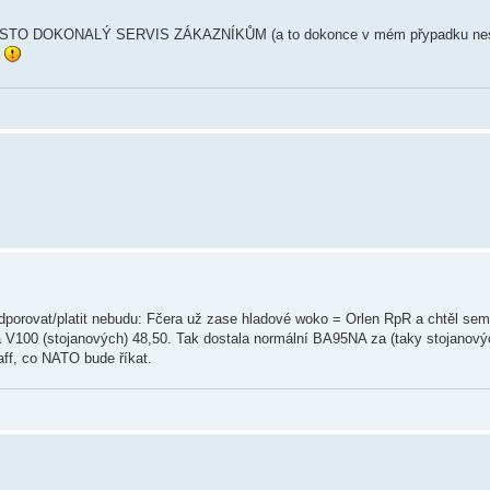
PROSTO DOKONALÝ SERVIS ZÁKAZNÍKŮM (a to dokonce v mém přypadku nes
.
podporovat/platit nebudu: Fčera už zase hladové woko = Orlen RpR a chtěl sem
a V100 (stojanových) 48,50. Tak dostala normální BA95NA za (taky stojanovýc
aff, co NATO bude říkat.