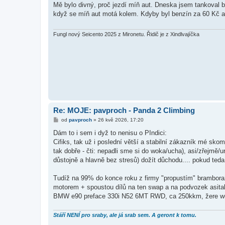
í
Mě bylo divný, proč jezdí míň aut. Dneska jsem tankoval b
s
když se míň aut motá kolem. Kdyby byl benzín za 60 Kč a z
p
ě
v
e
Fungl nový Seicento 2025 z Mironetu. Řidič je z Xindlvajíčka
k
Re: MOJE: pavproch - Panda 2 Climbing
P
od
pavproch
»
26 kvě 2026, 17:20
ř
í
Dám to i sem i dyž to nenisu o PIndici:
s
Cifiks, tak už i poslední větší a stabilní zákazník mé sk
p
ě
tak dobře - čti: nepadli sme si do woka/ucha), asi/zřejmě/u
v
důstojně a hlavně bez stresů) dožít důchodu.... pokud teda 
e
k
Tudíž na 99% do konce roku z firmy "propustím" brambora
motorem + spoustou dílů na ten swap a na podvozek asitak
BMW e90 preface 330i N52 6MT RWD, ca 250kkm, žere wolej (
Stáří NENÍ pro sraby, ale já srab sem. A geront k tomu.