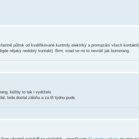
o vlastně půlrok od kvalifikované kuntroly elektriky a promazání všech kontak
gde nějaký nedobrý kuntakt). Brrrr, snad se mi to nevrátí jak bumerang.
ang, kéžby to tak i vydrželo.
dal, teda dostal zálohu a za tři týdnu pude.
m: Sem ukrutně zvjedaff na výsledek - spustil sem
AI ano/ne anketu
na zive.cz