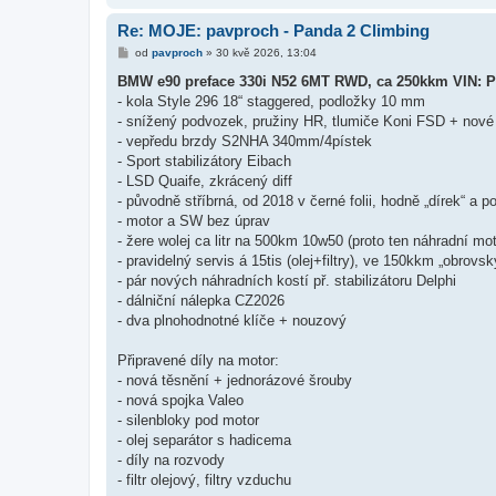
Re: MOJE: pavproch - Panda 2 Climbing
P
od
pavproch
»
30 kvě 2026, 13:04
ř
í
BMW e90 preface 330i N52 6MT RWD, ca 250kkm VIN: 
s
- kola Style 296 18“ staggered, podložky 10 mm
p
ě
- snížený podvozek, pružiny HR, tlumiče Koni FSD + nové 
v
- vepředu brzdy S2NHA 340mm/4pístek
e
k
- Sport stabilizátory Eibach
- LSD Quaife, zkrácený diff
- původně stříbrná, od 2018 v černé folii, hodně „dírek“ a 
- motor a SW bez úprav
- žere wolej ca litr na 500km 10w50 (proto ten náhradní mot
- pravidelný servis á 15tis (olej+filtry), ve 150kkm „obrov
- pár nových náhradních kostí př. stabilizátoru Delphi
- dálniční nálepka CZ2026
- dva plnohodnotné klíče + nouzový
Připravené díly na motor:
- nová těsnění + jednorázové šrouby
- nová spojka Valeo
- silenbloky pod motor
- olej separátor s hadicema
- díly na rozvody
- filtr olejový, filtry vzduchu