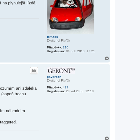
u
na plynulejší jízdě,
tomass
Zkušenej Fiaťák
Příspěvky:
210
Registrován:
04 dub 2013, 17:21
N
a
h
o
r
pavproch
u
Zkušenej Fiaťák
Příspěvky:
427
erozumím ani zdaleka
Registrován:
20 led 2006, 12:18
e (aspoň trochu
 tím náhradním
staggered.
N